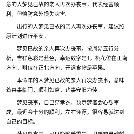
天爷会给你好好上一课的。一命二运三风水，
意的人梦见已故的亲人再次办丧事，代表经营顺
哪样不服都不行！
利，但慎防意外损失灾害。
平安是福
：我也是每年找老师化太岁，看年
卦，认识老师3年了，都是缘分啊！
出行的人梦见已故的亲人再次办丧事，建议照
19
原计划进行平安。
17分钟前 来自湖北
梦见已故的亲人再次办丧事，按周易五行分
心若莲花
析，吉祥色彩是蓝色，幸运数字是1，桃花位在正南
我是做餐饮的，这两年，生意屡屡受挫，店开一家关
一家，要么生意不好，生意好的就出事。前些年攒的
方向，财位在正北方向，开运食物是苹果。
家底快败光了，真是倒霉！我也想找人看看到底怎么
回事？
本命年的人梦见已故的亲人再次办丧事，意味
着喜事临门，顺利如意，诸事守旧为佳。
鹿森
：你可以找老师看看，人有时不服命不行
啊！
梦见丧事，自己穿孝衣，预示梦者会心想事
太阳当空赵
：我也做餐饮的，生意不算大，但
成，最近会十分的顺利，左右逢源，很容易就达到
是我从找店开始都是找慧来老师跟进的，选
自己的目标。
址、风水、还有开业日子，哪哪都看了，虽然
大环境不好，但是我家生意还可以，前几天又
梦见办丧事，可以隐喻着重生，思想或灵魂蜕