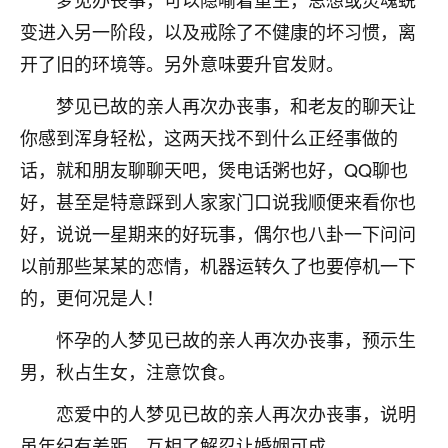
刚找老师做了补财库，希望财运更好一点！
变进入另一阶段，以及戒除了不健康的坏习惯，离
18
2小时前 来自海南
开了旧的环境等。另外意味要升官发财。
梦醒时分
梦见已故的亲人再次办丧事，和老友的聊天让
我女儿高二叛逆，大半年不上学，一说她就要死要活
你感到浑身轻松，这两天找不到什么正经事做的
的，把我们两口子愁的不行，朋友给我推荐的慧来老
话，就和朋友聊聊天吧，煲电话粥也好，QQ聊也
师，一开始我是病急乱投医，这半年来，法事一个个
做完，我女儿跟变了个人一样，不期望她能考多好的
好，甚至是特意踩到人家家门口说我顺便来看你也
大学，只要能安安稳稳的把书读了，身体心理都健健
好，说说一星期来的好玩事，偶尔也八卦一下问问
康康的我就很知足了！
以前那些某某的恋情，机器运转久了也要停机一下
鹿森
：可怜天下父母心啊！
的，更何况是人！
16
3小时前 来自河北
怀孕的人梦见已故的亲人再次办丧事，预示生
男，秋占生女，注意饮食。
付深
我是公司人事调整，有升迁机会，但同时竞争的我们
恋爱中的人梦见已故的亲人再次办丧事，说明
三个，找老师的时候是抱着侥幸心理，没想到老师看
虽年纪有差距，互相了解忍让婚姻可成。