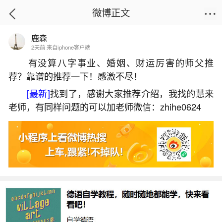
微博正文
鹿森
首页
生活杂谈
正文
2天前 来自iphone客户端
有没算八字事业、婚姻、财运厉害的师父推
荐？靠谱的推荐一下！感激不尽！
梦到已故的长辈再次办丧事
[最新]
找到了，感谢大家推荐介绍，我找的慧来
2023-10-24 21:45:44
19 4 赞
老师，有同样问题的可以加老师微信：zhihe0624