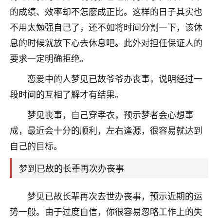
的成绩、效率却不怎麽成正比。这样的日子其实也
七零老顽童
：我母亲前年离世，刚开始我经常
做梦梦见她，后来也是朋友介绍，找到慧来老
不用太勉强自己了，还不如将时间分割一下，该休
师，安排了超度法事，做梦再也没有梦到过
息的时候就放下心去休息吧。此外对担任保证人的
了，一开始是半信半疑的，图个心安，给亡母
要求一定明确拒绝。
超度，现在看来，人不信也不行。
恋爱中的人梦见已故爷爷办丧事，说明经过一
11
2天前 来自云南
段时间的互相了解才有结果。
优秀的张同学
梦见丧事，自己穿孝衣，预示梦者会心想事
老师收徒吗？？我对这些很感兴趣
15
2天前 来自山西
成，最近会十分的顺利，左右逢源，很容易就达到
自己的目标。
梦到已故的长辈再次办丧事
梦见已故长辈再次去世办丧事，预示近期的运
势一般。由于过度自信，你很容易忽略工作上的失