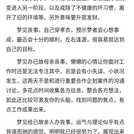
不由人！
变进入另一阶段，以及戒除了不健康的坏习惯，离
开了旧的环境等。另外意味要升官发财。
9
1天前 来自四川
梦见丧事，自己穿孝衣，预示梦者会心想事
金白水清
成，最近会十分的顺利，左右逢源，很容易就达到
我也想找老师看看，有没有人给个联系方式的啊？
自己的目标。
鹿森
：慧来老师微信：gjsy0624
梦见办已故母亲丧事，懒懒的心情让你面对工
12
1天前 来自江西
作时还是无法专注其中，总是会有小失误、小状况
发生，这两天不是和进行重要合作企划案件的沟通
青春168
讨论，多花点时间收集各方信息，整合各方想法，
我也想要，我也想要！
15
2天前 来自山西
如此还比较可激发你的头脑，找到问题的焦点，有
点工作成果出来。
Jessica李
梦见给已故亲人办丧事，运气与理论似乎有点
老师做不做超度法事？我想给我奶奶做超度，她今年
刚去世了。
背道而驰的感觉。明明就已经很努力了，展现出来