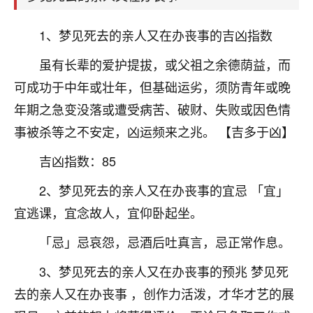
1、梦见死去的亲人又在办丧事的吉凶指数
虽有长辈的爱护提拔，或父祖之余德荫益，而
可成功于中年或壮年，但基础运劣，须防青年或晚
年期之急变没落或遭受病苦、破财、失败或因色情
事被杀等之不安定，凶运频来之兆。 【吉多于凶】
吉凶指数：85
2、梦见死去的亲人又在办丧事的宜忌 「宜」
宜逃课，宜念故人，宜仰卧起坐。
「忌」忌哀怨，忌酒后吐真言，忌正常作息。
3、梦见死去的亲人又在办丧事的预兆 梦见死
去的亲人又在办丧事 ，创作力活泼，才华才艺的展