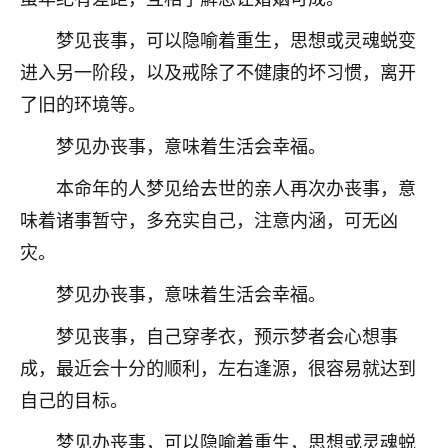
着我晋升有望，我半信半疑的按照老师建议，做了化
太岁还有一个发钱粮，本来年前的人事调整，拖到年
梦见丧事，可以隐喻着重生，思想或灵魂蜕变
后，我以为都没戏了，结果开年一上班，开会提拔升
进入另一阶段，以及戒除了不健康的坏习惯，离开
职第一个就是我，职务无所谓，主要是底薪加了
3000，非常开心，无论如何，感恩感谢！🙏🏻
了旧的环境等。
鹿森
：恭喜升职加薪！！，请客吗？�
梦见办丧事，意味着生活会幸福。
32
本命年的人梦见给去世的亲人再次办丧事，意
12小时前 来自北京
味着诸事暂守，多充实自己，注意内涵，可无凶
心心相印
灾。
我身体不太好，总是病病殃殃的，去检查又没什么大
问题，反正就是不舒服。中医西医看遍了，找不到问
梦见办丧事，意味着生活会幸福。
题，后来无意中看到有人推荐慧来老师，跟老师聊过
之后，心情豁然开朗，也听老师建议，处理了一些因
梦见丧事，自己穿孝衣，预示梦者会心想事
果问题。今年以来，身体比以前好多，主要是心情好
成，最近会十分的顺利，左右逢源，很容易就达到
了，老师说境随心转，现在深有体会了。
自己的目标。
鹿森
：是的，其实跟老师聊过之后，最大的感
梦见办丧事，可以隐喻着重生，思想或灵魂蜕
触，首先就是心态会变好，万般皆是命，半点