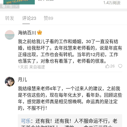
转发
评论23
赞89
梦见已故的亲人再次办丧事的预兆？
海纳百川
1、梦见已故的亲人再次办丧事的预兆有父祖余
我之前给我儿子看的工作和婚姻，30了一直没有结
德所荫益，或由长辈爱护栽培，易向上发展，境遇
婚，给我愁坏了。去年找慧来老师看的，说是年底有
正缘出现，工作也会有转机。当年的12月初，工作
安泰，虽无惊人成就，但可平顺而逐渐伸展，欣庆
也落实了，对象也有着落了，老师看的很准。
幸福长寿之兆。【大吉昌】
26
1天前 来自福建
吉凶指数：88
月儿
我结缘慧来老师4年了，一个过来人的建议，之前我
2、梦见已故的亲人再次办丧事的宜忌「宜」宜
是不信这些的，现在每年化太岁，看年卦。回顾这些
对酒当歌，宜主动埋单，宜自省。
年，感觉跟老师真是相见恨晚啊。命运真的是注定
的，不服不行！
「忌」忌给植物浇水，忌野炊，忌放空自己。
可乐
：还有我！还有我！人不服命运不行，老
3、梦见已故的亲人再次办丧事是什么意思做生