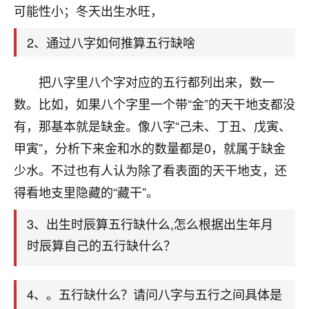
天爷会给你好好上一课的。一命二运三风水，
可能性小；冬天出生水旺，
哪样不服都不行！
平安是福
：我也是每年找老师化太岁，看年
2、通过八字如何推算五行缺啥
卦，认识老师3年了，都是缘分啊！
19
把八字里八个字对应的五行都列出来，数一
17分钟前 来自湖北
数。比如，如果八个字里一个带“金”的天干地支都没
心若莲花
有，那基本就是缺金。像八字“己未、丁丑、戊寅、
我是做餐饮的，这两年，生意屡屡受挫，店开一家关
甲寅”，分析下来金和水的数量都是0，就属于缺金
一家，要么生意不好，生意好的就出事。前些年攒的
家底快败光了，真是倒霉！我也想找人看看到底怎么
少水。不过也有人认为除了看表面的天干地支，还
回事？
得看地支里隐藏的“藏干”。
鹿森
：你可以找老师看看，人有时不服命不行
3、出生时辰算五行缺什么,怎么根据出生年月
啊！
时辰算自己的五行缺什么？
太阳当空赵
：我也做餐饮的，生意不算大，但
是我从找店开始都是找慧来老师跟进的，选
址、风水、还有开业日子，哪哪都看了，虽然
4、。五行缺什么？请问八字与五行之间具体是
大环境不好，但是我家生意还可以，前几天又