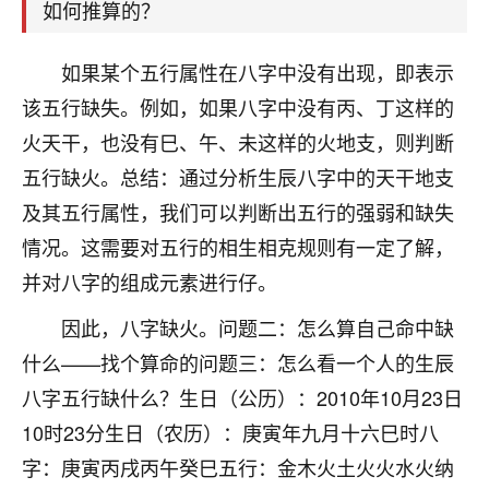
刚找老师做了补财库，希望财运更好一点！
如何推算的？
18
2小时前 来自海南
如果某个五行属性在八字中没有出现，即表示
梦醒时分
该五行缺失。例如，如果八字中没有丙、丁这样的
我女儿高二叛逆，大半年不上学，一说她就要死要活
火天干，也没有巳、午、未这样的火地支，则判断
的，把我们两口子愁的不行，朋友给我推荐的慧来老
五行缺火。总结：通过分析生辰八字中的天干地支
师，一开始我是病急乱投医，这半年来，法事一个个
及其五行属性，我们可以判断出五行的强弱和缺失
做完，我女儿跟变了个人一样，不期望她能考多好的
大学，只要能安安稳稳的把书读了，身体心理都健健
情况。这需要对五行的相生相克规则有一定了解，
康康的我就很知足了！
并对八字的组成元素进行仔。
鹿森
：可怜天下父母心啊！
因此，八字缺火。问题二：怎么算自己命中缺
16
什么——找个算命的问题三：怎么看一个人的生辰
3小时前 来自河北
八字五行缺什么？生日（公历）：2010年10月23日
付深
10时23分生日（农历）：庚寅年九月十六巳时八
我是公司人事调整，有升迁机会，但同时竞争的我们
字：庚寅丙戌丙午癸巳五行：金木火土火火水火纳
三个，找老师的时候是抱着侥幸心理，没想到老师看