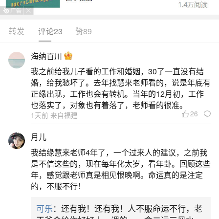
转发
评论23
赞89
生活中像怎样推算八字缺什么？都是很常见的
问题，但是小问题不注意可能会引起大麻烦，下面
海纳百川
就这个问题给大家做一些解读：
我之前给我儿子看的工作和婚姻，30了一直没有结
婚，给我愁坏了。去年找慧来老师看的，说是年底有
1、不知道生辰八字怎么确定缺什么五行
正缘出现，工作也会有转机。当年的12月初，工作
也落实了，对象也有着落了，老师看的很准。
26
1天前 来自福建
将这八个字的五行逐一列出，看金木水火土哪
种元素出现次数少或完全没有，就能判断缺失情
月儿
况。例如八字中没有带“金”的天干地支，就属于缺
我结缘慧来老师4年了，一个过来人的建议，之前我
金。若记不清出生时辰，会影响时柱推算，导致结
是不信这些的，现在每年化太岁，看年卦。回顾这些
年，感觉跟老师真是相见恨晚啊。命运真的是注定
果偏差，可找专业命理师通过人生事件反推校准。
的，不服不行！
除了八字法，也可参考生肖五行和出生季节作为辅
可乐
：还有我！还有我！人不服命运不行，老
助判断，比如猴鸡属金，秋天出生金气较旺，缺金