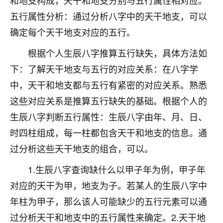
和地支构成，天干和地支分别与五行属性相对应。
不由人！
五行属性分析：通过分析八字中的天干地支，可以
确定每个天干地支对应的五行。
9
1天前 来自四川
根据个人生辰八字推算五行缺失，具体方法如
金白水清
下：了解天干地支与五行的对应关系：在八字学
我也想找老师看看，有没有人给个联系方式的啊？
中，天干和地支都与五行有紧密的对应关系。熟悉
鹿森
：慧来老师微信：gjsy0624
这些对应关系是推算五行缺失的基础。根据个人的
12
生辰八字判断五行属性：生辰八字由年、月、日、
1天前 来自江西
时四柱组成，每一柱都包含天干和地支的信息。通
青春168
过分析这些天干地支的组合，可以。
我也想要，我也想要！
15
2天前 来自山西
1.生辰八字查询缺什么以甲子年为例，甲子年
对应的天干为甲，地支为子。若某人的生辰八字中
Jessica李
年柱为甲子，那么该人可能缺少的五行元素可以通
老师做不做超度法事？我想给我奶奶做超度，她今年
刚去世了。
过分析天干和地支中的五行属性来确定。2.天干地