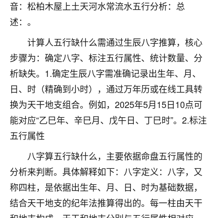
着我晋升有望，我半信半疑的按照老师建议，做了化
音：松柏木屋上土天河水常流水五行分析：总
太岁还有一个发钱粮，本来年前的人事调整，拖到年
述：。
后，我以为都没戏了，结果开年一上班，开会提拔升
职第一个就是我，职务无所谓，主要是底薪加了
计算人五行缺什么需通过生辰八字推算，核心
3000，非常开心，无论如何，感恩感谢！🙏🏻
步骤为：确定八字、标注五行属性、统计数量、分
鹿森
：恭喜升职加薪！！，请客吗？�
析缺失。1.确定生辰八字需准确记录出生年、月、
日、时（精确到小时），通过万年历或在线工具转
32
12小时前 来自北京
换为天干地支组合。例如，2025年5月15日10点可
心心相印
能对应“乙巳年、辛巳月、戊午日、丁巳时”。2.标注
我身体不太好，总是病病殃殃的，去检查又没什么大
五行属性
问题，反正就是不舒服。中医西医看遍了，找不到问
题，后来无意中看到有人推荐慧来老师，跟老师聊过
八字算五行缺什么，主要依据命盘五行属性的
之后，心情豁然开朗，也听老师建议，处理了一些因
分析来判断。具体解释如下：八字定义：八字，又
果问题。今年以来，身体比以前好多，主要是心情好
了，老师说境随心转，现在深有体会了。
称四柱，是依据出生年、月、日、时为基础数据，
结合天干地支的纪年法推算得出的。每一柱由天干
鹿森
：是的，其实跟老师聊过之后，最大的感
触，首先就是心态会变好，万般皆是命，半点