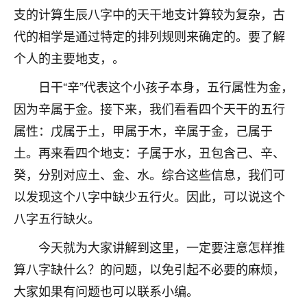
支的计算生辰八字中的天干地支计算较为复杂，古
七零老顽童
：我母亲前年离世，刚开始我经常
做梦梦见她，后来也是朋友介绍，找到慧来老
代的相学是通过特定的排列规则来确定的。要了解
师，安排了超度法事，做梦再也没有梦到过
个人的主要地支，。
了，一开始是半信半疑的，图个心安，给亡母
超度，现在看来，人不信也不行。
日干“辛”代表这个小孩子本身，五行属性为金，
因为辛属于金。接下来，我们看看四个天干的五行
11
2天前 来自云南
属性：戊属于土，甲属于木，辛属于金，己属于
优秀的张同学
土。再来看四个地支：子属于水，丑包含己、辛、
老师收徒吗？？我对这些很感兴趣
癸，分别对应土、金、水。综合这些信息，我们可
15
2天前 来自山西
以发现这个八字中缺少五行火。因此，可以说这个
八字五行缺火。
今天就为大家讲解到这里，一定要注意怎样推
算八字缺什么？的问题，以免引起不必要的麻烦，
大家如果有问题也可以联系小编。