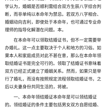
着我晋升有望，我半信半疑的按照老师建议，做了化
学认为，婚姻是否顺利需结合双方生辰八字综合判
太岁还有一个发钱粮，本来年前的人事调整，拖到年
后，我以为都没戏了，结果开年一上班，开会提拔升
断，而非单纯以本命年为禁忌。若双方八字相合、
职第一个就是我，职务无所谓，主要是底薪加了
婚姻动向吉利，即使处于本命年，也可通过专业命
3000，非常开心，无论如何，感恩感谢！🙏🏻
理师的指导化解潜在问题。本。
鹿森
：恭喜升职加薪！！，请客吗？�
在本命年可以领取结婚证书，但不一定需要举
32
12小时前 来自北京
办婚礼。这一点主要取决于个人和地方的习俗。如
果本人和家庭成员对此不甚在意，那么在本命年领
心心相印
取结婚证书是完全可行的。领取了结婚证书意味着
我身体不太好，总是病病殃殃的，去检查又没什么大
问题，反正就是不舒服。中医西医看遍了，找不到问
双方已经正式建立了婚姻关系。然而，如果只是举
题，后来无意中看到有人推荐慧来老师，跟老师聊过
行了婚礼，而没有按照规定流程领取结婚证书，之
之后，心情豁然开朗，也听老师建议，处理了一些因
后以夫妻身份共同生活的，将被。
果问题。今年以来，身体比以前好多，主要是心情好
了，老师说境随心转，现在深有体会了。
一、本命年领结婚证本命年是可以领结婚证
鹿森
：是的，其实跟老师聊过之后，最大的感
的。领结婚证的条件主要包括男女双方自愿结婚、
触，首先就是心态会变好，万般皆是命，半点