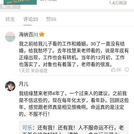
一、本命年领证不办婚礼可以吗可以1、可以领
证不办婚礼的，毕竟民间比较看重的是办婚礼的日
转发
评论23
赞89
子，这结婚吉日也不是那么好挑选的。2、在很多地
海纳百川
区，都认为办婚礼才算正式结婚，所以婚礼一般会
我之前给我儿子看的工作和婚姻，30了一直没有结
避开本命年。如果只是领结婚证的话，对日期没有
婚，给我愁坏了。去年找慧来老师看的，说是年底有
那么多的讲究，因此本命年可以不办婚礼只领证、
正缘出现，工作也会有转机。当年的12月初，工作
也落实了，对象也有着落了，老师看的很准。
如果新人比较担心，可以在本命年的时候拜太岁，
26
1天前 来自福建
祈福保
月儿
2、本命年不办婚礼能领证本命年可以领证登记
我结缘慧来老师4年了，一个过来人的建议，之前我
吗
是不信这些的，现在每年化太岁，看年卦。回顾这些
年，感觉跟老师真是相见恨晚啊。命运真的是注定
的，不服不行！
一、本命年不办婚礼能领证1.可以领证在很多
地区，都认为办婚礼才算正式结婚，所以婚礼一般
可乐
：还有我！还有我！人不服命运不行，老