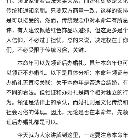
行。领证象征着合法夫妻关系，而婚礼更多是文化
七零老顽童
：我母亲前年离世，刚开始我经常
传统和通知亲朋。只要双方商量一致，这样的安排
做梦梦见她，后来也是朋友介绍，找到慧来老
是可以接受的。然而，传统观念中对本命年有所忌
师，安排了超度法事，做梦再也没有梦到过
讳，有人建议佩戴红色饰品以避邪。但这更多是个
了，一开始是半信半疑的，图个心安，给亡母
超度，现在看来，人不信也不行。
人信仰，不必过于担忧。总的来说，决定权在于你
们，不必受限于传统习俗，关键。
11
2天前 来自云南
本命年可以先领证后办婚礼，鼠年本命年也可
优秀的张同学
以领证不办婚礼。以下是具体分析：本命年领证与
老师收徒吗？？我对这些很感兴趣
15
2天前 来自山西
办婚礼无直接关联：关于本命年是否适合结婚，有
不同的看法。但领证和办婚礼是两个相对独立的行
为。领证是法律上的承认，而婚礼则是文化传统和
社会习俗的体现。因此，无论是否在本命年，先领
证后办婚礼都是可以。
今天就为大家讲解到这里，一定要注意本命年