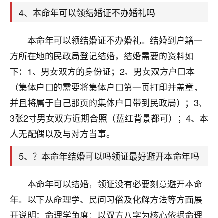
刚找老师做了补财库，希望财运更好一点！
4、本命年可以领结婚证不办婚礼吗
18
2小时前 来自海南
本命年可以领结婚证不办婚礼。结婚到户籍一
梦醒时分
方所在地的民政局登记结婚，结婚需要的资料如
我女儿高二叛逆，大半年不上学，一说她就要死要活
下：1、男女双方的身份证；2、男女双方户口本
的，把我们两口子愁的不行，朋友给我推荐的慧来老
师，一开始我是病急乱投医，这半年来，法事一个个
（集体户口的需要将集体户口第一页打印并盖章，
做完，我女儿跟变了个人一样，不期望她能考多好的
并且将属于自己那页的集体户口带到民政局）；3、
大学，只要能安安稳稳的把书读了，身体心理都健健
康康的我就很知足了！
3张2寸男女双方近期合照（蓝红背景都可）；4、本
人无配偶以及与对方当事。
鹿森
：可怜天下父母心啊！
5、？本命年结婚可以吗领证最好避开本命年吗
16
3小时前 来自河北
付深
本命年可以结婚，领证没有必要刻意避开本命
我是公司人事调整，有升迁机会，但同时竞争的我们
年。以下从命理学、民间习俗及化解方法等方面展
三个，找老师的时候是抱着侥幸心理，没想到老师看
开说明：命理学角度：以双方八字为核心依据命理