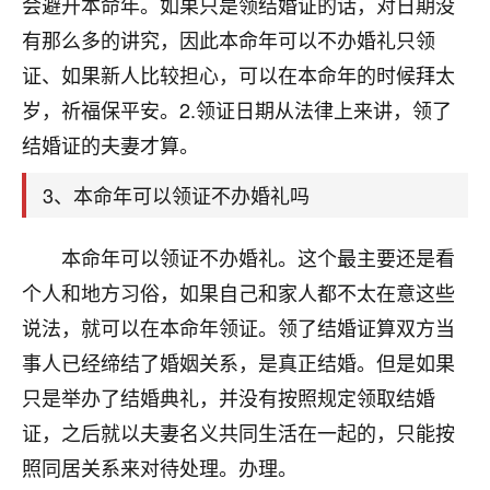
天爷会给你好好上一课的。一命二运三风水，
会避开本命年。如果只是领结婚证的话，对日期没
哪样不服都不行！
有那么多的讲究，因此本命年可以不办婚礼只领
平安是福
：我也是每年找老师化太岁，看年
证、如果新人比较担心，可以在本命年的时候拜太
卦，认识老师3年了，都是缘分啊！
岁，祈福保平安。2.领证日期从法律上来讲，领了
19
17分钟前 来自湖北
结婚证的夫妻才算。
心若莲花
3、本命年可以领证不办婚礼吗
我是做餐饮的，这两年，生意屡屡受挫，店开一家关
一家，要么生意不好，生意好的就出事。前些年攒的
本命年可以领证不办婚礼。这个最主要还是看
家底快败光了，真是倒霉！我也想找人看看到底怎么
回事？
个人和地方习俗，如果自己和家人都不太在意这些
说法，就可以在本命年领证。领了结婚证算双方当
鹿森
：你可以找老师看看，人有时不服命不行
事人已经缔结了婚姻关系，是真正结婚。但是如果
啊！
太阳当空赵
：我也做餐饮的，生意不算大，但
只是举办了结婚典礼，并没有按照规定领取结婚
是我从找店开始都是找慧来老师跟进的，选
证，之后就以夫妻名义共同生活在一起的，只能按
址、风水、还有开业日子，哪哪都看了，虽然
照同居关系来对待处理。办理。
大环境不好，但是我家生意还可以，前几天又