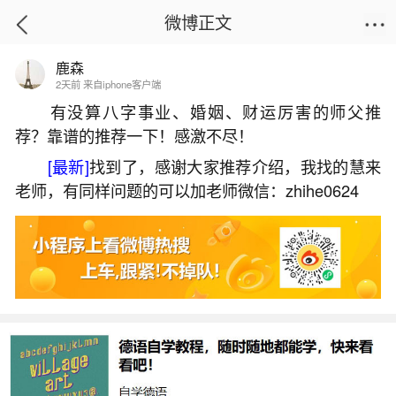
微博正文
鹿森
首页
易理笔记
正文
2天前 来自iphone客户端
有没算八字事业、婚姻、财运厉害的师父推
荐？靠谱的推荐一下！感激不尽！
本命年不办婚礼可以领证吗？
[最新]
找到了，感谢大家推荐介绍，我找的慧来
2026-07-09 20:03:40
2 8 赞
老师，有同样问题的可以加老师微信：zhihe0624
生活中像本命年不办婚礼可以领证吗？都是很
常见的问题，但是小问题不注意可能会引起大麻
烦，下面就这个问题给大家做一些解读：
1、本命年领证不办婚礼可以吗本命年不能领证
还是办婚礼