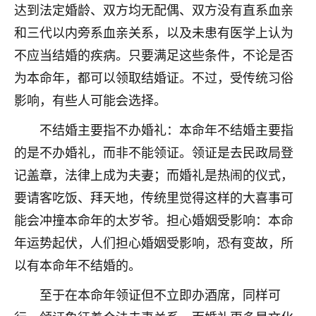
达到法定婚龄、双方均无配偶、双方没有直系血亲
不由人！
和三代以内旁系血亲关系，以及未患有医学上认为
9
1天前 来自四川
不应当结婚的疾病。只要满足这些条件，不论是否
为本命年，都可以领取结婚证。不过，受传统习俗
金白水清
影响，有些人可能会选择。
我也想找老师看看，有没有人给个联系方式的啊？
不结婚主要指不办婚礼：本命年不结婚主要指
鹿森
：慧来老师微信：gjsy0624
的是不办婚礼，而非不能领证。领证是去民政局登
12
1天前 来自江西
记盖章，法律上成为夫妻；而婚礼是热闹的仪式，
要请客吃饭、拜天地，传统里觉得这样的大喜事可
青春168
我也想要，我也想要！
能会冲撞本命年的太岁爷。担心婚姻受影响：本命
15
2天前 来自山西
年运势起伏，人们担心婚姻受影响，恐有变故，所
以有本命年不结婚的。
Jessica李
老师做不做超度法事？我想给我奶奶做超度，她今年
至于在本命年领证但不立即办酒席，同样可
刚去世了。