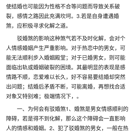
刚找老师做了补财库，希望财运更好一点！
使结婚也可能因为性格不合等问题而导致关系破
18
裂，感情之路因此充满坎坷。3.若是自身遭遇婚
2小时前 来自海南
煞，应积极寻求化解之道。
梦醒时分
驳婚煞的影响这种煞气若不及时化解，会对个
我女儿高二叛逆，大半年不上学，一说她就要死要活
的，把我们两口子愁的不行，朋友给我推荐的慧来老
人情感婚姻产生严重影响。对于热恋中的男女，可
师，一开始我是病急乱投医，这半年来，法事一个个
能无法顺利步入婚姻殿堂；对于已婚男女，则可能
做完，我女儿跟变了个人一样，不期望她能考多好的
大学，只要能安安稳稳的把书读了，身体心理都健健
面临出轨或婚姻破裂的困境。其最明显的表现是感
康康的我就很知足了！
情路不顺，恋爱难以长久，好不容易要结婚却突然
出问题；结婚后矛盾不断，可能离婚，再想找合适
鹿森
：可怜天下父母心啊！
对象又特别难；极端情况下，。
16
3小时前 来自河北
一、为何会有驳婚煞1、婚煞是男女情感顺利的
付深
障碍，若是得不到化解，那么这个障碍会一直影响
我是公司人事调整，有升迁机会，但同时竞争的我们
人的情感和婚姻。2、犯了驳婚煞的男女，一般在热
三个，找老师的时候是抱着侥幸心理，没想到老师看