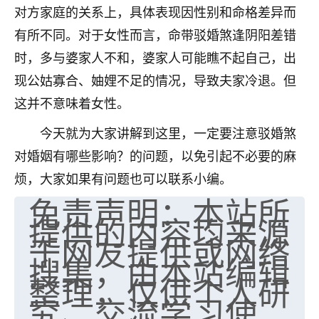
对方家庭的关系上，具体表现因性别和命格差异而
七零老顽童
：我母亲前年离世，刚开始我经常
有所不同。对于女性而言，命带驳婚煞逢阴阳差错
做梦梦见她，后来也是朋友介绍，找到慧来老
师，安排了超度法事，做梦再也没有梦到过
时，多与婆家人不和，婆家人可能瞧不起自己，出
了，一开始是半信半疑的，图个心安，给亡母
现公姑寡合、妯娌不足的情况，导致夫家冷退。但
超度，现在看来，人不信也不行。
这并不意味着女性。
11
2天前 来自云南
今天就为大家讲解到这里，一定要注意驳婚煞
优秀的张同学
对婚姻有哪些影响？的问题，以免引起不必要的麻
老师收徒吗？？我对这些很感兴趣
烦，大家如果有问题也可以联系小编。
15
2天前 来自山西
免责声明：本站所
提供的内容均来源
于网友提供或网络
搜集，由本站编辑
整理，仅供个人研
究、交流学习使