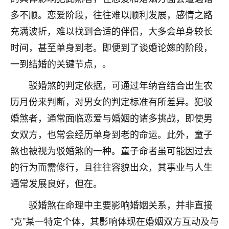
不由人！
多不顺。恋爱阶段，往往难以顺利发展，感情之路
充满波折，难以找到合适的伴侣，大多会单身较长
9
1天前 来自四川
时间，甚至单身到老。即便到了谈婚论嫁的阶段，
金白水清
一到结婚的关键节点，。
我也想找老师看看，有没有人给个联系方式的啊？
驳婚煞的判定依据，可通过年纳音结合出生农
鹿森
：慧来老师微信：gjsy0624
历月份来判断，对男女的判定标准有所差异。犯驳
婚煞者，通常面临恋爱与婚姻的诸多挑战，即使男
12
1天前 来自江西
女双方，也常会经历单身到老的命运。此外，童子
青春168
煞也被视为驳婚煞的一种。童子命者虽可能因过去
我也想要，我也想要！
的行为而需修行，且往往容貌出众，其事业与人生
15
2天前 来自山西
通常发展良好，但在。
Jessica李
驳婚煞在命理中主要影响婚姻关系，并非直接
老师做不做超度法事？我想给我奶奶做超度，她今年
刚去世了。
“克”某一特定个体，其影响体现在婚姻双方互动及与