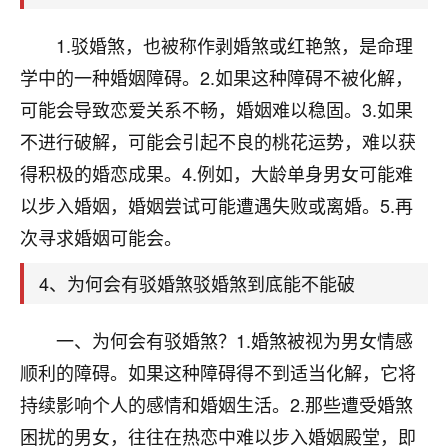
天爷会给你好好上一课的。一命二运三风水，
哪样不服都不行！
1.驳婚煞，也被称作剥婚煞或红艳煞，是命理
平安是福
：我也是每年找老师化太岁，看年
卦，认识老师3年了，都是缘分啊！
学中的一种婚姻障碍。2.如果这种障碍不被化解，
可能会导致恋爱关系不畅，婚姻难以稳固。3.如果
19
17分钟前 来自湖北
不进行破解，可能会引起不良的桃花运势，难以获
心若莲花
得积极的婚恋成果。4.例如，大龄单身男女可能难
我是做餐饮的，这两年，生意屡屡受挫，店开一家关
以步入婚姻，婚姻尝试可能遭遇失败或离婚。5.再
一家，要么生意不好，生意好的就出事。前些年攒的
次寻求婚姻可能会。
家底快败光了，真是倒霉！我也想找人看看到底怎么
回事？
4、为何会有驳婚煞驳婚煞到底能不能破
鹿森
：你可以找老师看看，人有时不服命不行
啊！
一、为何会有驳婚煞？1.婚煞被视为男女情感
太阳当空赵
：我也做餐饮的，生意不算大，但
顺利的障碍。如果这种障碍得不到适当化解，它将
是我从找店开始都是找慧来老师跟进的，选
持续影响个人的感情和婚姻生活。2.那些遭受婚煞
址、风水、还有开业日子，哪哪都看了，虽然
大环境不好，但是我家生意还可以，前几天又
困扰的男女，往往在热恋中难以步入婚姻殿堂，即