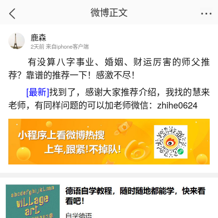
微博正文
鹿森
首页
生活杂谈
正文
2天前 来自iphone客户端
有没算八字事业、婚姻、财运厉害的师父推
荐？靠谱的推荐一下！感激不尽！
驳婚煞对婚姻有哪些影响？
[最新]
找到了，感谢大家推荐介绍，我找的慧来
2026-07-09 18:31:56
10 1 赞
老师，有同样问题的可以加老师微信：zhihe0624
生活中像驳婚煞对婚姻有哪些影响？都是很常
见的问题，但是小问题不注意可能会引起大麻烦，
下面就这个问题给大家做一些解读：
1、婚姻不顺——命理驳婚煞
命理中的驳婚煞主要指婚姻存在障碍，若不化