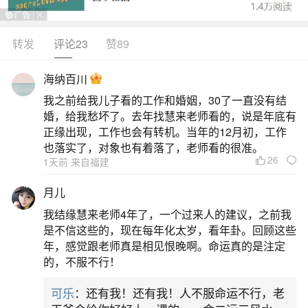
解可能导致恋爱不顺、婚姻难定，甚至长期单身，
但可通过特定方法尝试破除。具体分析如下：驳婚
转发
评论23
赞89
煞的核心含义定义与影响：驳婚煞（又称红艳煞）
海纳百川
是一种命理现象，指命犯此煞者婚姻道路存在障
我之前给我儿子看的工作和婚姻，30了一直没有结
碍。表现为恋爱过程中频繁遭遇问题，如难以进入
婚，给我愁坏了。去年找慧来老师看的，说是年底有
婚姻阶段、容易分手，甚至结婚后招来祸事。其本
正缘出现，工作也会有转机。当年的12月初，工作
也落实了，对象也有着落了，老师看的很准。
质是命
26
1天前 来自福建
2、犯驳婚煞对婚姻的影响
月儿
我结缘慧来老师4年了，一个过来人的建议，之前我
犯驳婚煞（婚姻煞）对婚姻的影响主要体现在
是不信这些的，现在每年化太岁，看年卦。回顾这些
婚姻运势坎坷、感情阻碍多、姻缘不顺、易经历多
年，感觉跟老师真是相见恨晚啊。命运真的是注定
的，不服不行！
次婚姻失败或。
可乐
：还有我！还有我！人不服命运不行，老
3、驳婚煞破完了会怎样？