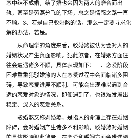
着我晋升有望，我半信半疑的按照老师建议，做了化
恋中结不成婚，结了婚也会因为两人的磨合而出
太岁还有一个发钱粮，本来年前的人事调整，拖到年
轨，甚至是劳燕分飞的下场，总之是情感之路一直
后，我以为都没戏了，结果开年一上班，开会提拔升
不顺。3、若是自己驳婚煞的话，那么一定要寻求化
职第一个就是我，职务无所谓，主要是底薪加了
3000，非常开心，无论如何，感恩感谢！🙏🏻
解的办法，若是。
鹿森
：恭喜升职加薪！！，请客吗？�
从命理学的角度来看，驳婚煞被认为会对人的
婚姻状况产生负面影响。犯此煞者，在婚姻方面往
32
12小时前 来自北京
往会遭遇诸多不顺，具体表现如下：一、恋爱阶段
心心相印
困难重重犯驳婚煞的人在恋爱过程中会面临诸多阻
我身体不太好，总是病病殃殃的，去检查又没什么大
碍，导致恋爱进展不顺利。可能会出现难以遇到合
问题，反正就是不舒服。中医西医看遍了，找不到问
适的恋爱对象的情况，即便遇到了，也很难发展出
题，后来无意中看到有人推荐慧来老师，跟老师聊过
之后，心情豁然开朗，也听老师建议，处理了一些因
稳定、深入的恋爱关系。
果问题。今年以来，身体比以前好多，主要是心情好
了，老师说境随心转，现在深有体会了。
驳婚煞又称剥婚煞，是指人的命理上存在婚姻
障碍，会对婚姻产生诸多不利影响。驳婚煞对婚姻
鹿森
：是的，其实跟老师聊过之后，最大的感
的具体影响犯此煞者，在恋爱和婚姻方面会遭遇诸
触，首先就是心态会变好，万般皆是命，半点