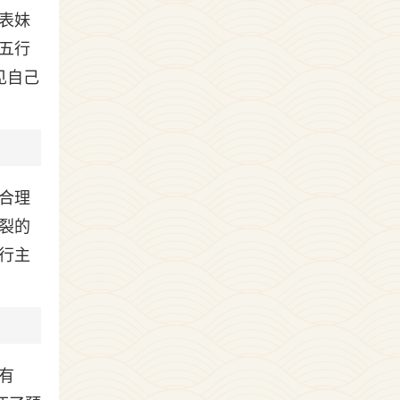
表妹
五行
见自己
合理
裂的
行主
有