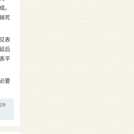
成。
妹死
见表
延后
表平
必要
如涉