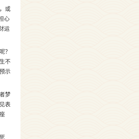
，或
担心
财运
呢？
生不
预示
者梦
见表
座
死