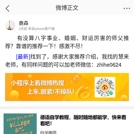
微博正文
鹿森
首页
易理笔记
正文
2天前 来自iphone客户端
有没算八字事业、婚姻、财运厉害的师父推
荐？靠谱的推荐一下！感激不尽！
快速旺财旺运的好方法
[最新]
找到了，感谢大家推荐介绍，我找的慧来
2026-07-09 16:33:55
1 7 赞
老师，有同样问题的可以加老师微信：zhihe0624
生活中像快速旺财旺运的好方法都是很常见的
问题，但是小问题不注意可能会引起大麻烦，下面
就这个问题给大家做一些解读：
一、生意不好如何快速招财
生意不好时，想要快速招财可以尝试以下几种