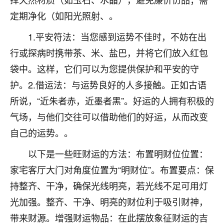
不由人！
定期净化（如阳光照射、。
9
1天前 来自四川
1.平安符法：当您感到运势不佳时，不妨在出
行或探病时携带茶、米、盐巴，并将它们放入红包
金白水清
袋中。这样，它们可以为您提供保护和平安的守
我也想找老师看看，有没有人给个联系方式的啊？
护。2.借运法：与运势良好的人多接触。正如古语
鹿森
：慧来老师微信：gjsy0624
所说，“近朱者赤，近墨者黑”。好运的人拥有积极的
12
气场，与他们交往可以借助他们的好运，从而改变
1天前 来自江西
自己的运势。。
青春168
以下是一些旺财运的方法：布置明财位位置：
我也想要，我也想要！
15
2天前 来自山西
家宅客厅大门对角度位置为“明财位”。布置要点：保
持整齐、干净，确保光线明亮，若光线不足可用灯
Jessica李
光加强。整齐、干净、明亮的财位利于吸引财神，
老师做不做超度法事？我想给我奶奶做超度，她今年
刚去世了。
带来财源。增强财运物品：在此摆放象征财运的吉