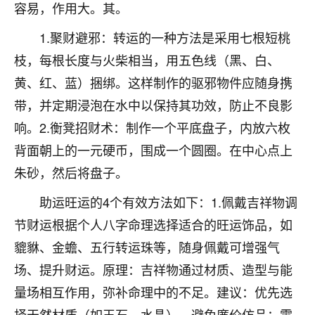
着我晋升有望，我半信半疑的按照老师建议，做了化
容易，作用大。其。
太岁还有一个发钱粮，本来年前的人事调整，拖到年
后，我以为都没戏了，结果开年一上班，开会提拔升
1.聚财避邪：转运的一种方法是采用七根短桃
职第一个就是我，职务无所谓，主要是底薪加了
枝，每根长度与火柴相当，用五色线（黑、白、
3000，非常开心，无论如何，感恩感谢！🙏🏻
黄、红、蓝）捆绑。这样制作的驱邪物件应随身携
鹿森
：恭喜升职加薪！！，请客吗？�
带，并定期浸泡在水中以保持其功效，防止不良影
响。2.衡凳招财术：制作一个平底盘子，内放六枚
32
12小时前 来自北京
背面朝上的一元硬币，围成一个圆圈。在中心点上
心心相印
朱砂，然后将盘子。
我身体不太好，总是病病殃殃的，去检查又没什么大
问题，反正就是不舒服。中医西医看遍了，找不到问
助运旺运的4个有效方法如下：1.佩戴吉祥物调
题，后来无意中看到有人推荐慧来老师，跟老师聊过
节财运根据个人八字命理选择适合的旺运饰品，如
之后，心情豁然开朗，也听老师建议，处理了一些因
貔貅、金蟾、五行转运珠等，随身佩戴可增强气
果问题。今年以来，身体比以前好多，主要是心情好
了，老师说境随心转，现在深有体会了。
场、提升财运。原理：吉祥物通过材质、造型与能
量场相互作用，弥补命理中的不足。建议：优先选
鹿森
：是的，其实跟老师聊过之后，最大的感
择天然材质（如玉石、水晶），避免廉价仿品；需
触，首先就是心态会变好，万般皆是命，半点