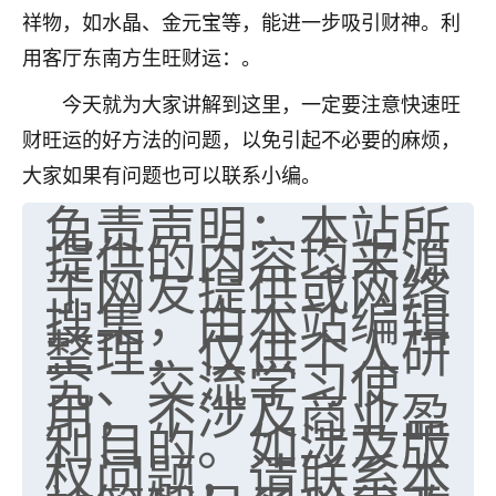
祥物，如水晶、金元宝等，能进一步吸引财神。利
七零老顽童
：我母亲前年离世，刚开始我经常
用客厅东南方生旺财运：。
做梦梦见她，后来也是朋友介绍，找到慧来老
师，安排了超度法事，做梦再也没有梦到过
今天就为大家讲解到这里，一定要注意快速旺
了，一开始是半信半疑的，图个心安，给亡母
超度，现在看来，人不信也不行。
财旺运的好方法的问题，以免引起不必要的麻烦，
大家如果有问题也可以联系小编。
11
2天前 来自云南
免责声明：本站所
提供的内容均来源
优秀的张同学
于网友提供或网络
老师收徒吗？？我对这些很感兴趣
15
2天前 来自山西
搜集，由本站编辑
整理，仅供个人研
究、交流学习使
用，不涉及商业盈
利目的。如涉及版
权问题，请联系本