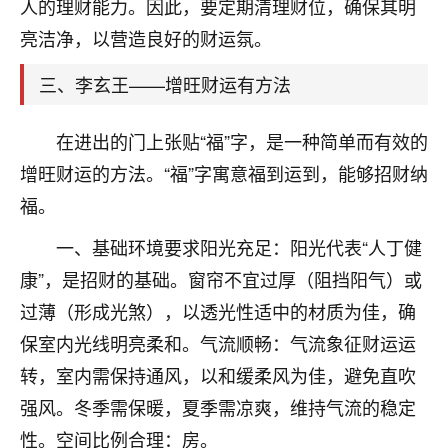
天爷会给你好好上一课的。一命二运三风水，
人的理财能力。因此，要定期清理财位，确保其明
哪样不服都不行！
亮洁净，以营造良好的财运氛。
平安是福
：我也是每年找老师化太岁，看年
卦，认识老师3年了，都是缘分啊！
三、李玄王——增旺财运有方法
19
17分钟前 来自湖北
在进出的门上张贴“福”字，是一种简单而有效的
心若莲花
增旺财运的方法。“福”字寓意福到运到，能够招财纳
我是做餐饮的，这两年，生意屡屡受挫，店开一家关
福。
一家，要么生意不好，生意好的就出事。前些年攒的
家底快败光了，真是倒霉！我也想找人看看到底怎么
一、基础环境要求阳光充足：阳光代表“人丁健
回事？
康”，是招财的基础。窗帘不宜过厚（阻挡阳气）或
鹿森
：你可以找老师看看，人有时不服命不行
过薄（形成光煞），以透光性适中的材质为佳，确
啊！
保室内光线明亮柔和。气流顺畅：气流象征财运运
太阳当空赵
：我也做餐饮的，生意不算大，但
转，室内需保持通风，以和缓柔风为佳，避免直吹
是我从找店开始都是找慧来老师跟进的，选
址、风水、还有开业日子，哪哪都看了，虽然
强风。冬季需保暖，夏季需凉爽，维持气流的稳定
大环境不好，但是我家生意还可以，前几天又
性。空间比例合理：房。