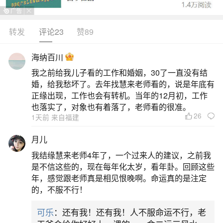
方法：1.摆放财神爷：财神爷被认为具有招财、催
财、聚财的功效。根据不同类型的商人，可以选择
转发
评论23
赞89
文财神或武财神进行摆放，以提升店铺的财运和收
海纳百川
入。2.利用水晶能量：水晶是充满能量的风水物
我之前给我儿子看的工作和婚姻，30了一直没有结
品，携带或放置水晶饰品被认为能够聚集财富，转
婚，给我愁坏了。去年找慧来老师看的，说是年底有
变财运。3.到寺庙祈福：通过到寺庙祈福，寻
正缘出现，工作也会有转机。当年的12月初，工作
也落实了，对象也有着落了，老师看的很准。
26
二、三个旺财旺运的方法
1天前 来自福建
月儿
一、保持家中财位整洁并放置聚宝盆家中的财
我结缘慧来老师4年了，一个过来人的建议，之前我
位是开启财运的关键所在，通常位于客厅大门对角
是不信这些的，现在每年化太岁，看年卦。回顾这些
线四十五度的位置。这个位置被视为家中的财库，
年，感觉跟老师真是相见恨晚啊。命运真的是注定
的，不服不行！
其状态直接影响到个人的理财能力和财运。保持财
位整洁：财库上若堆满杂物或脏乱不堪，会削弱个
可乐
：还有我！还有我！人不服命运不行，老