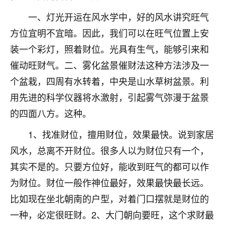
刚找老师做了补财库，希望财运更好一点！
一、灯光开运在风水学中，好的风水讲究旺气
18
2小时前 来自海南
方位宜明不宜暗。因此，我们可以在旺气位置上安
梦醒时分
装一个彩灯，照着财位。光具有生气，能够引来和
我女儿高二叛逆，大半年不上学，一说她就要死要活
催动旺财气。二、雾化盆景催财法这种方法涉及一
的，把我们两口子愁的不行，朋友给我推荐的慧来老
个盆栽，四周有水转着，中央是山水草树盆景。利
师，一开始我是病急乱投医，这半年来，法事一个个
用先进的科学仪器将水激射，引起雾气弥漫于盆景
做完，我女儿跟变了个人一样，不期望她能考多好的
大学，只要能安安稳稳的把书读了，身体心理都健健
的四面八方。这种。
康康的我就很知足了！
1、找准财位，擅用财位，效果最快。说到家居
鹿森
：可怜天下父母心啊！
风水，总离不开财位。很多人以为财位只有一个，
16
其实不是的。只要方位好，能收到旺气的都可以作
3小时前 来自河北
为财位。财位一般作神位最好，效果最快最长远。
付深
比如现在坐北朝南的户型，对着门口摆就是财位的
我是公司人事调整，有升迁机会，但同时竞争的我们
一种，必定很旺财。2、大门朝向要旺，这个求财最
三个，找老师的时候是抱着侥幸心理，没想到老师看