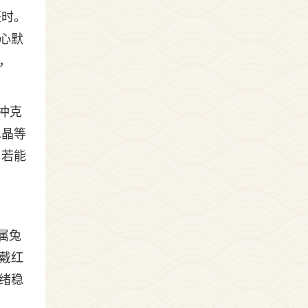
辰时。
心默
，
冲克
水晶等
）若能
属兔
戴红
绪稳