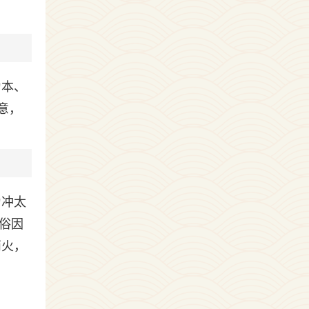
为本、
意，
为冲太
俗因
丙火，