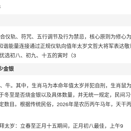
3
需结合仪轨、符咒、五行调节及行为禁忌，核心原则为修心
立和谐能量连接通过正规仪轨向值年太岁文哲大将军表达敬
，优选初八、初九、十五的寅时（3
少金银
、兔、牛。其中，生肖马为本命年值太岁并犯自刑，生肖鼠
于冬至是否烧金银以及具体数量，并无统一规定，民间习
定数目。根据传统民俗，2026年是农历丙午马年，天干
1.拜太岁：立春至正月十五期间，正月初八最佳，上午9