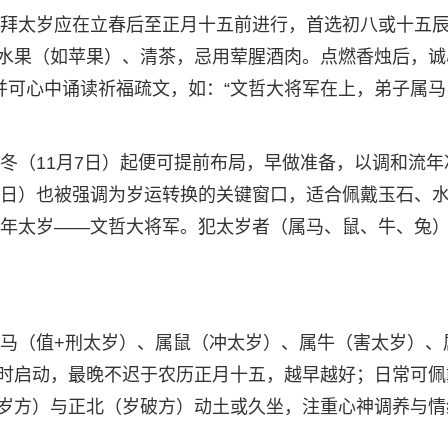
兔，拜太岁应在立春后至正月十五前进行，首选初八或十五
水果（如苹果）、清茶，忌用荤腥酒肉。点燃香烛后，诚
并可心中诵读祈福疏文，如：“文哲大将军在上，弟子属马
立冬（11月7日）起便可提前布局，早做准备，以调和流年
月9日）也被强调为岁运转换的关键窗口，适合佩戴玉石、
年值年太岁——文哲大将军。犯太岁者（属马、鼠、牛、兔
属马（值+刑太岁）、属鼠（冲太岁）、属牛（害太岁）、
时启动，最晚不迟于农历正月十五，越早越好；日常可佩
岁方）与正北（岁破方）动土或久坐，注重心神调养与情