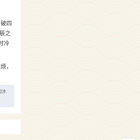
、破四
辰之
时冷
麻烦，
如涉