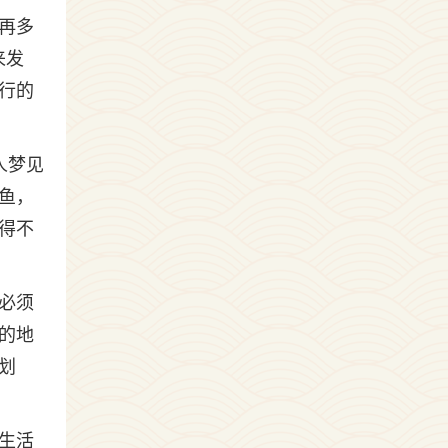
再多
来发
行的
人梦见
鱼，
得不
必须
的地
划
生活