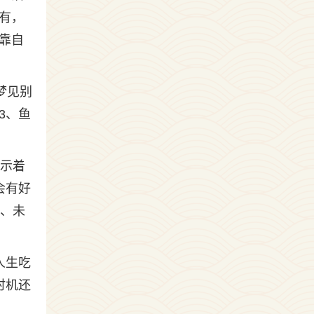
有，
靠自
梦见别
3、鱼
预示着
会有好
5、未
人生吃
时机还