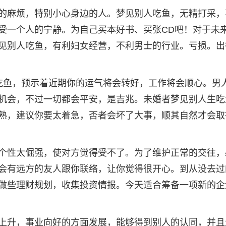
的麻烦，特别小心身边的人。梦见别人吃鱼，无精打采，
受一个人的宁静。为自己买本好书、买张CD吧！对于未
见别人吃鱼，有利妇女经营，不利男士的行业。亏损。出
吃鱼，预示着近期你的运气将会转好，工作将会顺心。男
机会，不过一切都会平安，是吉兆。未婚者梦见别人生吃
熟，建议你要太着急，否者会坏了大事，顺其自然才会取
个性太倔强，使对方觉得受不了。为了维护正常的交往，
会有远方的友人跟你联络，让你觉得很开心。到从没去过
做些理财规划，收集投资情报。今天适合筹备一项新的企
上升，事业向好的方面发展，能够得到别人的认同，并且