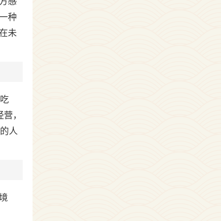
方感
一种
在未
人吃
经营，
门的人
境