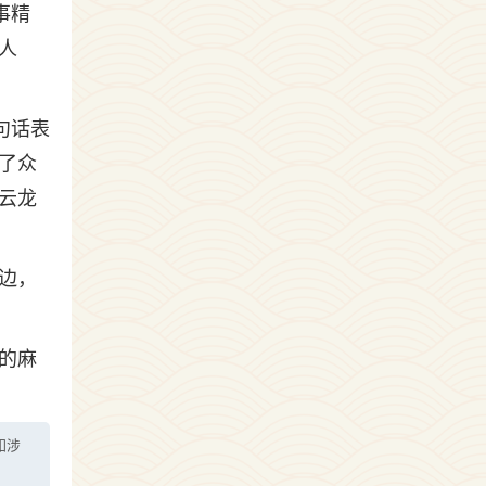
事精
人
句话表
了众
云龙
边，
的麻
如涉