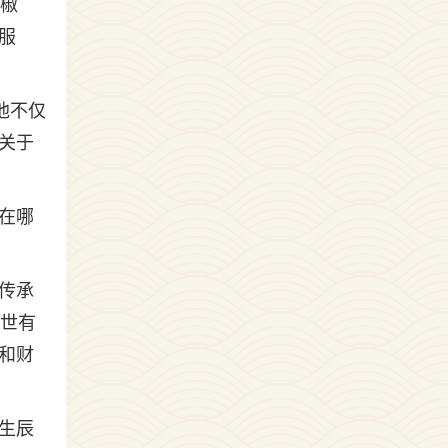
全椒
服
他不仅
关于
在哪
传承
许世有
和财
生辰