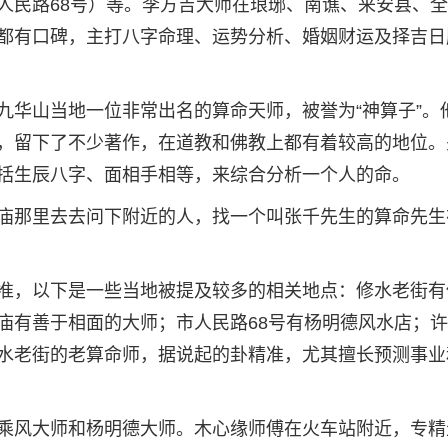
人民路68号）等。李方吉大师在琅琊、南谯、来安县、
都有口碑，主打八字命理、运势分析、婚姻财运及择吉日
九华山当地一位非常出名的算命天师，被誉为“神算子”。
，留下了不少著作，在道教和佛教上都有着较高的地位。
括生辰八字、面相手相等，来综合分析一个人的命。
庙那里去去问下附近的人，找一个叫张千先生的算命先生
准，以下是一些当地被提及较多的相关地点：修水老街有
庙有善于相面的大师；市人民路68号有杨明德风水店；
水老街的老算命师，据说起的卦精准，尤其擅长预测事业
乘风大师和杨明德大师。木心缘师傅在火车站附近，专精