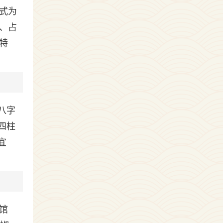
式为
、占
特
八字
四柱
宜
馆