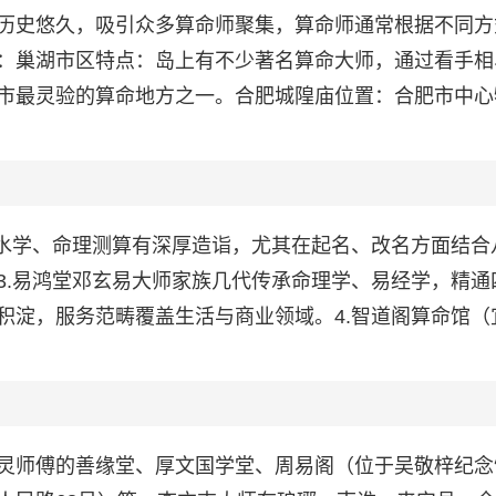
历史悠久，吸引众多算命师聚集，算命师通常根据不同方
：巢湖市区特点：岛上有不少著名算命大师，通过看手相
市最灵验的算命地方之一。合肥城隍庙位置：合肥市中心
风水学、命理测算有深厚造诣，尤其在起名、改名方面结合
3.易鸿堂邓玄易大师家族几代传承命理学、易经学，精通
积淀，服务范畴覆盖生活与商业领域。4.智道阁算命馆（
灵师傅的善缘堂、厚文国学堂、周易阁（位于吴敬梓纪念