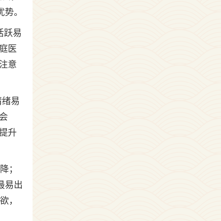
优势。
活跃易
庭医
注意
情绪易
会
提升
下降；
最易出
现欲，