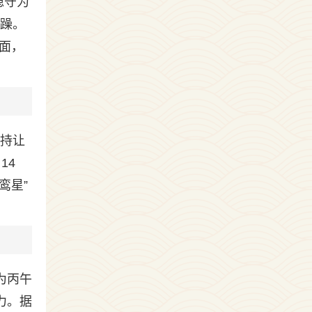
稳守为
气躁。
面，
加持让
14
鸾星”
为丙午
力。据