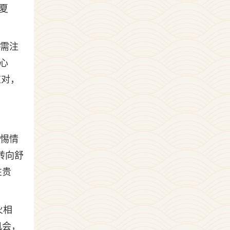
夏
但需注
心
应对，
警惕情
转向舒
性贵
火相
机会，