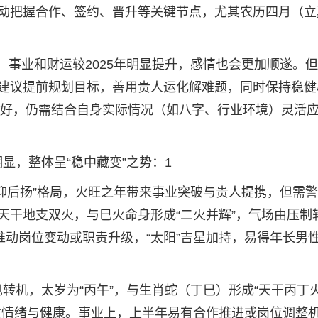
动把握合作、签约、晋升等关键节点，尤其农历四月（立
年，事业和财运较2025年明显提升，感情也会更加顺遂。
建议提前规划目标，善用贵人运化解难题，同时保持稳健
势向好，仍需结合自身实际情况（如八字、行业环境）灵活
明显，整体呈“稳中藏变”之势：1
“先抑后扬”格局，火旺之年带来事业突破与贵人提携，但需
天干地支双火，与巳火命身形成“二火并辉”，气场由压制
推动岗位变动或职责升级，“太阳”吉星加持，易得年长男
中见转机，太岁为“丙午”，与生肖蛇（丁巳）形成“天干丙丁
意情绪与健康。事业上，上半年易有合作推进或岗位调整