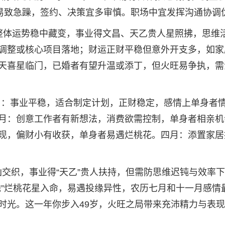
旺易致急躁，签约、决策宜多审慎。职场中宜发挥沟通协调
9岁，整体运势稳中藏变，事业得文昌、天乙贵人星照拂，思维
调整或核心项目落地；财运正财平稳但意外开支多，如家
天喜星临门，已婚者有望升温或添丁，但火旺易争执，需
一月：事业平稳，适合制定计划，正财稳定，感情上单身者
月：创意工作者有新想法，消费欲需控制，单身者相亲机
现，偏财小有收获，单身者易遇烂桃花。四月：添置家居
吉凶交织，事业得“天乙”贵人扶持，但需防思维迟钝与效率
池”烂桃花星入命，易遇投缘异性，农历七月和十一月感情
时光。这一年你步入49岁，火旺之局带来充沛精力与表