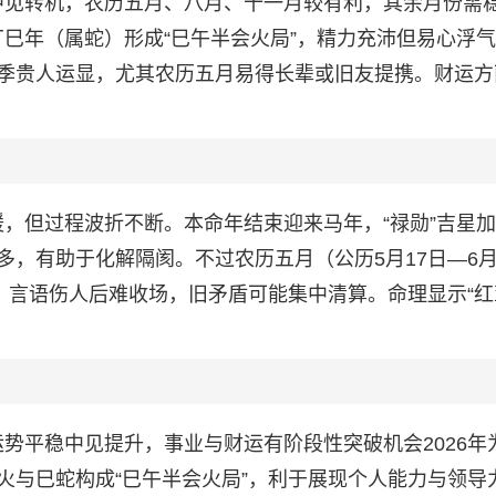
平稳中见转机，农历五月、八月、十一月较有利，其余月份需
7丁巳年（属蛇）形成“巳午半会火局”，精力充沛但易心浮
季贵人运显，尤其农历五月易得长辈或旧友提携。财运方
回暖，但过程波折不断。本命年结束迎来马年，“禄勋”吉星
，有助于化解隔阂。不过农历五月（公历5月17日—6月
，言语伤人后难收场，旧矛盾可能集中清算。命理显示“红
体运势平稳中见提升，事业与财运有阶段性突破机会2026年
火与巳蛇构成“巳午半会火局”，利于展现个人能力与领导