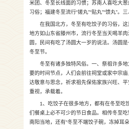
米团、冬至长线面的习惯；苏南人喜吃大葱
习俗；福建冬至流行“搓丸”“贴丸”“馈丸”
在我国北方，冬至有吃饺子的习俗，这
地方如山东省滕州市，流行冬至当天喝羊肉
圆，民间有吃了汤圆大一岁的说法。汤圆是
冬至节。
冬至有诸多独特风俗。一、祭祖许多地
要的时间节点，人们会前往祠堂或家中宗庙
达敬意与思念，祈求祖先保佑家族兴旺、平
重视，承载着。
1、吃饺子在很多地方，都有在冬至吃
们餐桌上必不可少的节日食品。相传冬至吃
南阳当地，还有“冬至不端饺子碗，冻掉耳