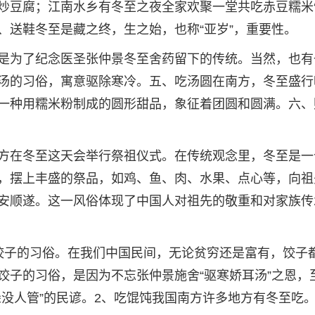
炒豆腐；江南水乡有冬至之夜全家欢聚一堂共吃赤豆糯米
。三、送鞋冬至是藏之终，生之始，也称“亚岁”，重要性。
是为了纪念医圣张仲景冬至舍药留下的传统。当然，也有
汤的习俗，寓意驱除寒冷。五、吃汤圆在南方，冬至盛行
一种用糯米粉制成的圆形甜品，象征着团圆和圆满。六、
方在冬至这天会举行祭祖仪式。在传统观念里，冬至是一
，摆上丰盛的祭品，如鸡、鱼、肉、水果、点心等，向祖
安顺遂。这一风俗体现了中国人对祖先的敬重和对家族传
饺子的习俗。在我们中国民间，无论贫穷还是富有，饺子
饺子的习俗，是因为不忘张仲景施舍“驱寒娇耳汤”之恩，
朵没人管”的民谚。2、吃馄饨我国南方许多地方有冬至吃