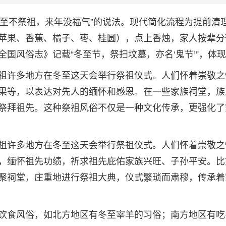
冬至不祭祖，来年没福气”的说法。现代简化流程为提前清
苹果、香蕉、橘子、枣、桂圆），点上香烛，家人按辈分
国风俗志》记载“冬至节，祭扫坟墓，亦名‘鬼节’”，体
祖许多地方在冬至这天会举行祭祖仪式。人们怀着崇敬之
果等，以表达对先人的缅怀和感恩。在一些家族祠堂，族
祭拜祖先。这种祭祖风俗不仅是一种文化传承，更强化了
祖许多地方在冬至这天会举行祭祖仪式。人们怀着崇敬之
，缅怀祖先功绩，祈求祖先庇佑家族兴旺、子孙平安。比
聚祠堂，庄重地进行祭祖大典，仪式繁琐而肃穆，传承着
饮食风俗，如北方地区有冬至宰羊的习俗；南方地区有吃