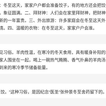
：冬至这天，家家户户都会准备饺子，有的地方还会把饺
，象征圆满。二、拜财神：人们会在家里拜财神，把财神
新的一年富贵。三、外出旅游：许多家庭会在冬至这天外
情。四、温暖的衣物：在冬至这天，家家户户会准。
见习俗。羊肉性温，在寒冷的冬天食用，具有暖身补阳的
家人围坐在一起，喝上一碗热气腾腾、香气扑鼻的羊肉汤
到来的寒冷季节储备能量。
饺。”这种习俗，是因纪念“医圣”张仲景冬至舍药留下的