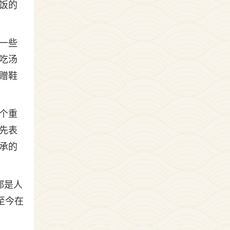
饭的
一些
吃汤
赠鞋
个重
先表
承的
都是人
至今在
。