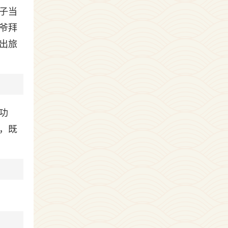
子当
爷拜
出旅
功
，既
。