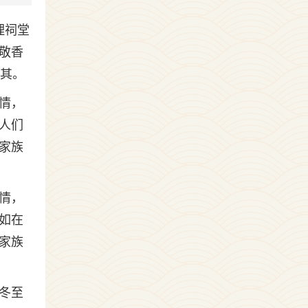
理祠堂
敬香
现其。
情，
人们
家族
情，
如在
家族
冬至