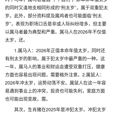
刚找老师做了补财库，希望财运更好一点！
的同时又逢地支相同形成的“刑太岁”，属于双重犯太
18
2小时前 来自海南
岁。此外，部分资料提及属鸡者也可能面临“刑太
岁”，表现为职场口舌是非或人际纠纷增多，但主要
梦醒时分
以属马者最为典型和严重。属马人在2026年不仅值
我女儿高二叛逆，大半年不上学，一说她就要死要活
的，把我们两口子愁的不行，朋友给我推荐的慧来老
太岁，还。
师，一开始我是病急乱投医，这半年来，法事一个个
做完，我女儿跟变了个人一样，不期望她能考多好的
1.属马人：2026年正值本命年值太岁，同时还
大学，只要能安安稳稳的把书读了，身体心理都健健
有刑太岁的影响，属于犯太岁中最严重的一种。这
康康的我就很知足了！
一年，属马人的事业和财运会遭受双重打压，健康
鹿森
：可怜天下父母心啊！
方面也容易出现问题，需要格外注意。2.属鼠人：
2026年冲太岁，运势动荡不安。属鼠人在这一年容
16
3小时前 来自河北
易遇到事业上的冲突，投资也可能失利，家庭方面
付深
也可能出现变故，需。
我是公司人事调整，有升迁机会，但同时竞争的我们
三个，找老师的时候是抱着侥幸心理，没想到老师看
其次，生肖猪在2025年是冲犯太岁。冲犯太岁