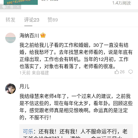
转发
评论23
赞89
生活中像刑太岁最忌讳什么生肖的人？都是很
常见的问题，但是小问题不注意可能会引起大麻
海纳百川
烦，下面就这个问题给大家做一些解读：
我之前给我儿子看的工作和婚姻，30了一直没有结
婚，给我愁坏了。去年找慧来老师看的，说是年底有
一、2026犯太岁五大生肖属相是什么
正缘出现，工作也会有转机。当年的12月初，工作
也落实了，对象也有着落了，老师看的很准。
26
1天前 来自福建
2026年犯太岁的五大生肖属相是属马、属鼠、
属牛、属兔和属龙。其中，属马人在2026年值太岁
月儿
并刑太岁，为本命年，运势波动大，需特别注意健
我结缘慧来老师4年了，一个过来人的建议，之前我
康与财务安全；属鼠人冲太岁，子午相冲带来明显
是不信这些的，现在每年化太岁，看年卦。回顾这些
年，感觉跟老师真是相见恨晚啊。命运真的是注定
变动与破财风险，人际关系也易受影响；属牛人害
的，不服不行！
太岁，易遭小人暗算或合作受阻，财运起伏不定；
可乐
：还有我！还有我！人不服命运不行，老
属兔人破太岁，主口舌是非、感情不稳及贵重物品