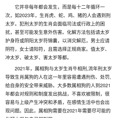
它并非每年都会发生，而是每十二年循环一
七零老顽童
：我母亲前年离世，刚开始我经常
做梦梦见她，后来也是朋友介绍，找到慧来老
次，如2023年，生肖虎、蛇、鸡、猪的人会遇到刑
师，安排了超度法事，做梦再也没有梦到过
太岁。犯刑太岁的生肖会面临司法或行政上的困
了，一开始是半信半疑的，图个心安，给亡母
扰，甚至可能发生意外伤害。化解方法包括请太岁
超度，现在看来，人不信也不行。
护身符或阴阳太岁符锦囊，以消灾解厄，男士应请
11
2天前 来自云南
阴符，女士请阳符，且需选择正规商家。值太岁、
优秀的张同学
冲太岁、破太岁、害太岁等都。
老师收徒吗？？我对这些很感兴趣
2021年，属相狗与太岁生肖牛相刑,流年刑太岁
15
2天前 来自山西
导致生肖属狗的人在这一年里容易遭遇刑伤、处罚,
给自身的安全带来威胁。大多数属相狗的人到2021
年都会对规则和制度发出挑战，不喜欢被限制，很
容易与上级产生冲突和矛盾，在感情生活中也会出
现问题。因此，属相狗需要在2021年需要尽可能的