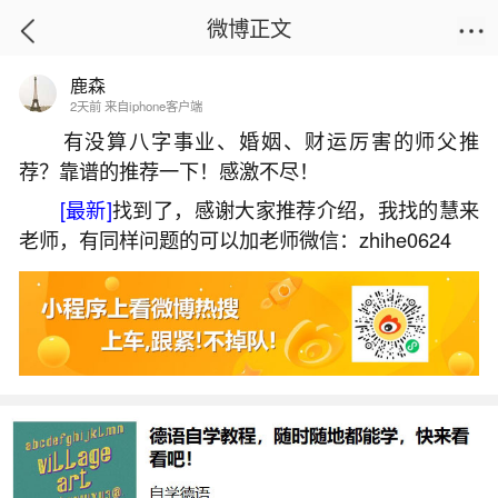
微博正文
鹿森
首页
生活杂谈
正文
2天前 来自iphone客户端
有没算八字事业、婚姻、财运厉害的师父推
荐？靠谱的推荐一下！感激不尽！
刑太岁最忌讳什么生肖的人？
[最新]
找到了，感谢大家推荐介绍，我找的慧来
2026-07-09 08:35:05
13 1 赞
老师，有同样问题的可以加老师微信：zhihe0624