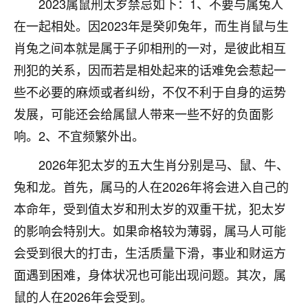
2023属鼠刑太岁禁忌如下：1、不要与属兔人
不由人！
在一起相处。因2023年是癸卯兔年，而生肖鼠与生
9
肖兔之间本就是属于子卯相刑的一对，是彼此相互
1天前 来自四川
刑犯的关系，因而若是相处起来的话难免会惹起一
金白水清
些不必要的麻烦或者纠纷，不仅不利于自身的运势
我也想找老师看看，有没有人给个联系方式的啊？
发展，可能还会给属鼠人带来一些不好的负面影
鹿森
：慧来老师微信：gjsy0624
响。2、不宜频繁外出。
12
1天前 来自江西
2026年犯太岁的五大生肖分别是马、鼠、牛、
兔和龙。首先，属马的人在2026年将会进入自己的
青春168
本命年，受到值太岁和刑太岁的双重干扰，犯太岁
我也想要，我也想要！
15
2天前 来自山西
的影响会特别大。如果命格较为薄弱，属马人可能
会受到很大的打击，生活质量下滑，事业和财运方
Jessica李
面遇到困难，身体状况也可能出现问题。其次，属
老师做不做超度法事？我想给我奶奶做超度，她今年
刚去世了。
鼠的人在2026年会受到。