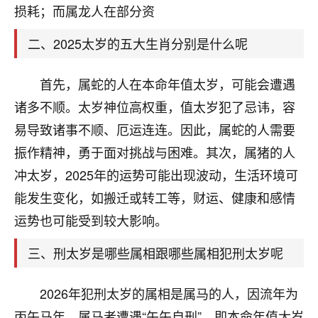
天爷会给你好好上一课的。一命二运三风水，
损耗；而属龙人在部分资
哪样不服都不行！
平安是福
：我也是每年找老师化太岁，看年
二、2025太岁的五大生肖分别是什么呢
卦，认识老师3年了，都是缘分啊！
19
首先，属蛇的人在本命年值太岁，可能会遭遇
17分钟前 来自湖北
诸多不顺。太岁神位高权重，值太岁犯了忌讳，容
心若莲花
易导致诸事不顺、厄运连连。因此，属蛇的人需要
我是做餐饮的，这两年，生意屡屡受挫，店开一家关
振作精神，勇于面对挑战与困难。其次，属猪的人
一家，要么生意不好，生意好的就出事。前些年攒的
家底快败光了，真是倒霉！我也想找人看看到底怎么
冲太岁，2025年的运势可能出现波动，生活环境可
回事？
能发生变化，如搬迁或转工等，财运、健康和感情
鹿森
：你可以找老师看看，人有时不服命不行
运势也可能受到较大影响。
啊！
三、刑太岁是哪些属相跟哪些属相犯刑太岁呢
太阳当空赵
：我也做餐饮的，生意不算大，但
是我从找店开始都是找慧来老师跟进的，选
址、风水、还有开业日子，哪哪都看了，虽然
2026年犯刑太岁的属相是属马的人，因流年为
大环境不好，但是我家生意还可以，前几天又
丙午马年，属马者遭遇“午午自刑”，即本命年值太岁