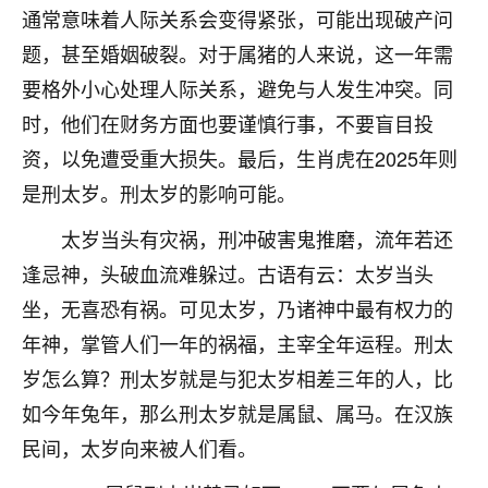
着我晋升有望，我半信半疑的按照老师建议，做了化
通常意味着人际关系会变得紧张，可能出现破产问
太岁还有一个发钱粮，本来年前的人事调整，拖到年
题，甚至婚姻破裂。对于属猪的人来说，这一年需
后，我以为都没戏了，结果开年一上班，开会提拔升
职第一个就是我，职务无所谓，主要是底薪加了
要格外小心处理人际关系，避免与人发生冲突。同
3000，非常开心，无论如何，感恩感谢！🙏🏻
时，他们在财务方面也要谨慎行事，不要盲目投
鹿森
：恭喜升职加薪！！，请客吗？�
资，以免遭受重大损失。最后，生肖虎在2025年则
是刑太岁。刑太岁的影响可能。
32
12小时前 来自北京
太岁当头有灾祸，刑冲破害鬼推磨，流年若还
心心相印
逢忌神，头破血流难躲过。古语有云：太岁当头
我身体不太好，总是病病殃殃的，去检查又没什么大
坐，无喜恐有祸。可见太岁，乃诸神中最有权力的
问题，反正就是不舒服。中医西医看遍了，找不到问
题，后来无意中看到有人推荐慧来老师，跟老师聊过
年神，掌管人们一年的祸福，主宰全年运程。刑太
之后，心情豁然开朗，也听老师建议，处理了一些因
岁怎么算？刑太岁就是与犯太岁相差三年的人，比
果问题。今年以来，身体比以前好多，主要是心情好
了，老师说境随心转，现在深有体会了。
如今年兔年，那么刑太岁就是属鼠、属马。在汉族
民间，太岁向来被人们看。
鹿森
：是的，其实跟老师聊过之后，最大的感
触，首先就是心态会变好，万般皆是命，半点