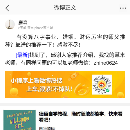
微博正文
鹿森
首页
生活杂谈
正文
2天前 来自iphone客户端
有没算八字事业、婚姻、财运厉害的师父推
荐？靠谱的推荐一下！感激不尽！
两人八字合不合
[最新]
找到了，感谢大家推荐介绍，我找的慧来
2026-07-08 18:13:26
26 1 赞
老师，有同样问题的可以加老师微信：zhihe0624
生活中像两人八字合不合都是很常见的问题，
但是小问题不注意可能会引起大麻烦，下面就这个
问题给大家做一些解读：
一、八字不合的两个人可以结婚吗？
八字不合的两个人是可以结婚的。1、有一个说