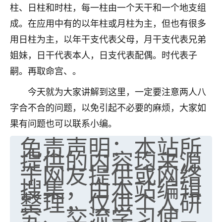
柱、日柱和时柱，每一柱由一个天干和一个地支组
七零老顽童
：我母亲前年离世，刚开始我经常
成。在应用中有的以年柱或月柱为主，但也有很多
做梦梦见她，后来也是朋友介绍，找到慧来老
师，安排了超度法事，做梦再也没有梦到过
用日柱为主，以年干支代表父母，月干支代表兄弟
了，一开始是半信半疑的，图个心安，给亡母
姐妹，日干代表本人，日支代表配偶。时代表子
超度，现在看来，人不信也不行。
嗣。再取命宫、。
11
2天前 来自云南
今天就为大家讲解到这里，一定要注意两人八
优秀的张同学
字合不合的问题，以免引起不必要的麻烦，大家如
老师收徒吗？？我对这些很感兴趣
果有问题也可以联系小编。
15
2天前 来自山西
免责声明：本站所
提供的内容均来源
于网友提供或网络
搜集，由本站编辑
整理，仅供个人研
究、交流学习使