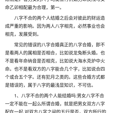
着我晋升有望，我半信半疑的按照老师建议，做了化
命乙卯相配最为合理，第一。
太岁还有一个发钱粮，本来年前的人事调整，拖到年
后，我以为都没戏了，结果开年一上班，开会提拔升
八字不合的两个人结婚之后会对彼此的财运造
职第一个就是我，职务无所谓，主要是底薪加了
3000，非常开心，无论如何，感恩感谢！🙏🏻
成严重的影响。因为两人八字相克，必然事业也会
相克，发展受到。
鹿森
：恭喜升职加薪！！，请客吗？�
常见的错误的八字合婚真正的八字合婚，即不
32
12小时前 来自北京
是看两人的属相是否相合，比如说龙兔断头婚。也
心心相印
不是看年命纳音是否相克，比如说大海水克炉中火
我身体不太好，总是病病殃殃的，去检查又没什么大
命。也不是看双方的八字能合几个字，比如说合四
问题，反正就是不舒服。中医西医看遍了，找不到问
个或合五个字。还有犯月之类的。这些合婚方式都
题，后来无意中看到有人推荐慧来老师，跟老师聊过
之后，心情豁然开朗，也听老师建议，处理了一些因
是错误的，属于八字的最浅显知识，不可信。
果问题。今年以来，身体比以前好多，主要是心情好
1、八字不合的两个人能结婚吗:男女八字不合
了，老师说境随心转，现在深有体会了。
一定不能在一起么所谓合婚，就是把男女双方八字
鹿森
：是的，其实跟老师聊过之后，最大的感
配在一起,对双方八字之间的五行是否，双方所行的
触，首先就是心态会变好，万般皆是命，半点