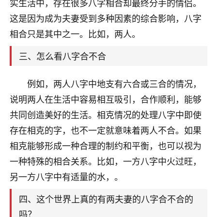
天爷会给你好好上一课的。一命二运三风水，
实生活中，存在很多八字相合却最终分手的情侣。
哪样不服都不行！
这是因为成为夫妻受到多种因素的综合影响，八字
平安是福
：我也是每年找老师化太岁，看年
相合只是其中之一。比如，两人。
卦，认识老师3年了，都是缘分啊！
三、怎么看八字合不合
19
17分钟前 来自湖北
心若莲花
例如，两人八字中地支有六合或三合的情况，
我是做餐饮的，这两年，生意屡屡受挫，店开一家关
说明两人在生活中容易相互吸引，合作顺利，能够
一家，要么生意不好，生意好的就出事。前些年攒的
共同创造美好的生活。相克情况的处理八字中即使
家底快败光了，真是倒霉！我也想找人看看到底怎么
回事？
存在相克的字，也不一定就意味着两人不合。如果
相克能够形成一种合理的制约和平衡，也可以视为
鹿森
：你可以找老师看看，人有时不服命不行
一种特殊的相合关系。比如，一方八字中火过旺，
啊！
太阳当空赵
：我也做餐饮的，生意不算大，但
另一方八字中有适量的水，。
是我从找店开始都是找慧来老师跟进的，选
址、风水、还有开业日子，哪哪都看了，虽然
四、这个世界上真的有两夫妻的八字合不合的
大环境不好，但是我家生意还可以，前几天又
吗？