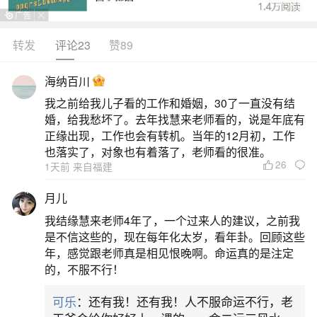
法叫作：“八字合的不一定有缘，有缘的不一定八字
合”，意思就是说两个人能否走到一起跟八字是否相
转发
评论23
赞89
合关系不大。确实八字不合的人容易发生争执，但
海纳百川
如果两个人明白沟通的重要性，就能尊重彼此之间
我之前给我儿子看的工作和婚姻，30了一直没有结
的看法，将来在争吵当中就能感情日益升温。2、八
婚，给我愁坏了。去年找慧来老师看的，说是年底有
字不合的人将来在婚姻生活中会
正缘出现，工作也会有转机。当年的12月初，工作
也落实了，对象也有着落了，老师看的很准。
26
二、八字相合就能结为夫妻,八字不合就不能结
1天前 来自福建
成夫妻？
月儿
我结缘慧来老师4年了，一个过来人的建议，之前我
例如，两人八字相合，但在婚喜观念上存在巨
是不信这些的，现在每年化太岁，看年卦。回顾这些
大差异，一个希望早日结婚，另一个则想先拼事
年，感觉跟老师真是相见恨晚啊。命运真的是注定
的，不服不行！
业，这可能导致他们难以步入婚姻殿堂。不能决定
婚姻必然性：八字合的人不一定就会在一起。在现
可乐
：还有我！还有我！人不服命运不行，老