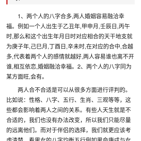
刚找老师做了补财库，希望财运更好一点！
18
1、两个人的八字合多,两人婚姻容易融洽幸
2小时前 来自海南
福。例如一个人出生于乙丑年,甲申月,壬辰日,丙午
梦醒时分
时,那么和这个出生年月日时对应相合的天干地支就
我女儿高二叛逆，大半年不上学，一说她就要死要活
为庚子年,己巳月,丁酉日,辛未时,在对应的合中,合越
的，把我们两口子愁的不行，朋友给我推荐的慧来老
师，一开始我是病急乱投医，这半年来，法事一个个
多,代表着两个人的感情就越好,两人容易谁也离不开
做完，我女儿跟变了个人一样，不期望她能考多好的
谁,相互依恋,婚姻融洽幸福。2、两个人的八字同为
大学，只要能安安稳稳的把书读了，身体心理都健健
康康的我就很知足了！
某方面旺,会有。
两人合不合适是可以从很多方面进行评判的。
鹿森
：可怜天下父母心啊！
比如说：性格、八字、五行、生肖、三观等等，这
16
3小时前 来自河北
些都会影响着两人之间的关系。有些人天生就是不
付深
合适的，我们也没有办法改变，所以我们只能尽量
我是公司人事调整，有升迁机会，但同时竞争的我们
的远离他们。而对于伴侣的选择，我们就更应该考
三个，找老师的时候是抱着侥幸心理，没想到老师看
虑清楚。看男女的八字均衡五行例如男命庚戌与女