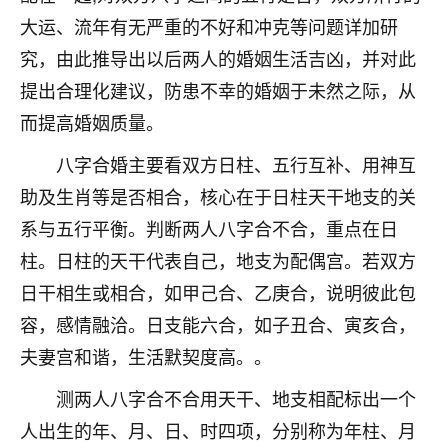
不由人！
大运、流年有无严重的不好和冲克等问题详加研
究，由此推导出以后两人的婚姻生活吉凶，并对此
9
1天前 来自四川
提出合理化建议，防患不幸的婚姻于未然之际，从
金白水清
而提高婚姻质量。
我也想找老师看看，有没有人给个联系方式的啊？
八字合婚主要看双方日柱、五行互补、用神互
鹿森
：慧来老师微信：gjsy0624
助及生肖等是否相合，核心在于日柱天干地支的关
系与五行平衡。判断两人八字合不合，重点在日
12
1天前 来自江西
柱。日柱的天干代表自己，地支为配偶宫。若双方
青春168
日干相生或相合，如甲己合、乙庚合，说明彼此包
我也想要，我也想要！
容，感情融洽。日支能六合，如子丑合、寅亥合，
15
2天前 来自山西
夫妻宫和谐，生活默契度高。。
Jessica李
测两人八字合不合用天干、地支相配标出一个
老师做不做超度法事？我想给我奶奶做超度，她今年
人出生的年、月、日、时四项，分别称为年柱、月
刚去世了。