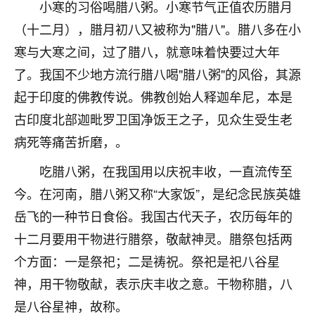
小寒的习俗喝腊八粥。小寒节气正值农历腊月
不由人！
（十二月），腊月初八又被称为"腊八"。腊八多在小
9
1天前 来自四川
寒与大寒之间，过了腊八，就意味着快要过大年
了。我国不少地方流行腊八喝"腊八粥"的风俗，其源
金白水清
起于印度的佛教传说。佛教创始人释迦牟尼，本是
我也想找老师看看，有没有人给个联系方式的啊？
古印度北部迦毗罗卫国净饭王之子，见众生受生老
鹿森
：慧来老师微信：gjsy0624
病死等痛苦折磨，。
12
1天前 来自江西
吃腊八粥，在我国用以庆祝丰收，一直流传至
今。在河南，腊八粥又称“大家饭”，是纪念民族英雄
青春168
岳飞的一种节日食俗。我国古代天子，农历每年的
我也想要，我也想要！
15
2天前 来自山西
十二月要用干物进行腊祭，敬献神灵。腊祭包括两
个方面：一是祭祀；二是祷祝。祭祀是祀八谷星
Jessica李
神，用干物敬献，表示庆丰收之意。干物称腊，八
老师做不做超度法事？我想给我奶奶做超度，她今年
刚去世了。
是八谷星神，故称。