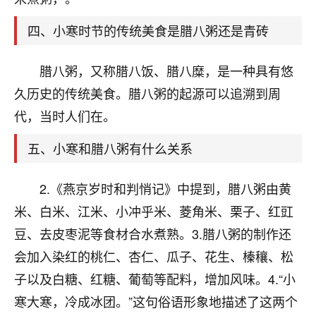
刚找老师做了补财库，希望财运更好一点！
四、小寒时节的传统美食是腊八粥还是青砖
18
2小时前 来自海南
梦醒时分
腊八粥，又称腊八饭、腊八糜，是一种具有悠
我女儿高二叛逆，大半年不上学，一说她就要死要活
久历史的传统美食。腊八粥的起源可以追溯到周
的，把我们两口子愁的不行，朋友给我推荐的慧来老
代，当时人们在。
师，一开始我是病急乱投医，这半年来，法事一个个
做完，我女儿跟变了个人一样，不期望她能考多好的
五、小寒和腊八粥有什么关系
大学，只要能安安稳稳的把书读了，身体心理都健健
康康的我就很知足了！
2.《燕京岁时和判悄记》中提到，腊八粥由黄
鹿森
：可怜天下父母心啊！
米、白米、江米、小冲乎米、菱角米、栗子、红豇
16
豆、去皮枣泥等食材合水煮熟。3.腊八粥的制作还
3小时前 来自河北
会加入染红的桃仁、杏仁、瓜子、花生、榛穰、松
付深
子以及白糖、红糖、葡萄等配料，增加风味。4.“小
我是公司人事调整，有升迁机会，但同时竞争的我们
寒大寒，冷成冰团。”这句俗语形象地描述了这两个
三个，找老师的时候是抱着侥幸心理，没想到老师看