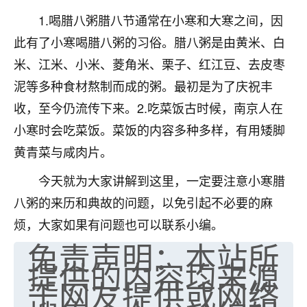
七零老顽童
：我母亲前年离世，刚开始我经常
1.喝腊八粥腊八节通常在小寒和大寒之间，因
做梦梦见她，后来也是朋友介绍，找到慧来老
此有了小寒喝腊八粥的习俗。腊八粥是由黄米、白
师，安排了超度法事，做梦再也没有梦到过
米、江米、小米、菱角米、栗子、红江豆、去皮枣
了，一开始是半信半疑的，图个心安，给亡母
超度，现在看来，人不信也不行。
泥等多种食材熬制而成的粥。最初是为了庆祝丰
收，至今仍流传下来。2.吃菜饭古时候，南京人在
11
2天前 来自云南
小寒时会吃菜饭。菜饭的内容多种多样，有用矮脚
优秀的张同学
黄青菜与咸肉片。
老师收徒吗？？我对这些很感兴趣
15
今天就为大家讲解到这里，一定要注意小寒腊
2天前 来自山西
八粥的来历和典故的问题，以免引起不必要的麻
烦，大家如果有问题也可以联系小编。
免责声明：本站所
提供的内容均来源
于网友提供或网络