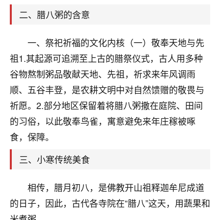
天爷会给你好好上一课的。一命二运三风水，
哪样不服都不行！
二、腊八粥的含意
平安是福
：我也是每年找老师化太岁，看年
卦，认识老师3年了，都是缘分啊！
一、祭祀祈福的文化内核（一）敬奉天地与先
19
祖1.其起源可追溯至上古的腊祭仪式，古人用多种
17分钟前 来自湖北
谷物熬制粥品敬献天地、先祖，祈求来年风调雨
心若莲花
顺、五谷丰登，是农耕文明中对自然馈赠的敬畏与
我是做餐饮的，这两年，生意屡屡受挫，店开一家关
祈愿。2.部分地区保留着将腊八粥撒在庭院、田间
一家，要么生意不好，生意好的就出事。前些年攒的
家底快败光了，真是倒霉！我也想找人看看到底怎么
的习俗，以此敬奉鸟雀，寓意避免来年庄稼被啄
回事？
食，保障。
鹿森
：你可以找老师看看，人有时不服命不行
三、小寒传统美食
啊！
太阳当空赵
：我也做餐饮的，生意不算大，但
相传，腊月初八，是佛教开山祖释迦牟尼成道
是我从找店开始都是找慧来老师跟进的，选
址、风水、还有开业日子，哪哪都看了，虽然
的日子，因此，古代各寺院在“腊八”这天，用蔬果和
大环境不好，但是我家生意还可以，前几天又
米煮粥，。