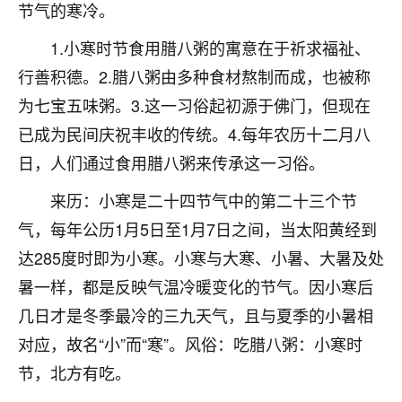
着我晋升有望，我半信半疑的按照老师建议，做了化
节气的寒冷。
太岁还有一个发钱粮，本来年前的人事调整，拖到年
后，我以为都没戏了，结果开年一上班，开会提拔升
1.小寒时节食用腊八粥的寓意在于祈求福祉、
职第一个就是我，职务无所谓，主要是底薪加了
行善积德。2.腊八粥由多种食材熬制而成，也被称
3000，非常开心，无论如何，感恩感谢！🙏🏻
为七宝五味粥。3.这一习俗起初源于佛门，但现在
鹿森
：恭喜升职加薪！！，请客吗？�
已成为民间庆祝丰收的传统。4.每年农历十二月八
日，人们通过食用腊八粥来传承这一习俗。
32
12小时前 来自北京
来历：小寒是二十四节气中的第二十三个节
心心相印
气，每年公历1月5日至1月7日之间，当太阳黄经到
我身体不太好，总是病病殃殃的，去检查又没什么大
问题，反正就是不舒服。中医西医看遍了，找不到问
达285度时即为小寒。小寒与大寒、小暑、大暑及处
题，后来无意中看到有人推荐慧来老师，跟老师聊过
暑一样，都是反映气温冷暖变化的节气。因小寒后
之后，心情豁然开朗，也听老师建议，处理了一些因
几日才是冬季最冷的三九天气，且与夏季的小暑相
果问题。今年以来，身体比以前好多，主要是心情好
了，老师说境随心转，现在深有体会了。
对应，故名“小”而“寒”。风俗：吃腊八粥：小寒时
节，北方有吃。
鹿森
：是的，其实跟老师聊过之后，最大的感
触，首先就是心态会变好，万般皆是命，半点