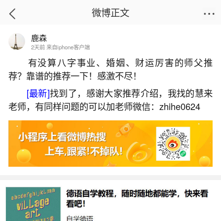
微博正文
鹿森
首页
易理笔记
正文
2天前 来自iphone客户端
有没算八字事业、婚姻、财运厉害的师父推
荐？靠谱的推荐一下！感激不尽！
小寒腊八粥的来历和典故
[最新]
找到了，感谢大家推荐介绍，我找的慧来
2026-07-08 18:02:25
30 5 赞
老师，有同样问题的可以加老师微信：zhihe0624