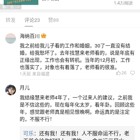
转发
评论23
赞89
生活中像小寒腊八粥的来历和典故都是很常见
的问题，但是小问题不注意可能会引起大麻烦，下
海纳百川
面就这个问题给大家做一些解读：
我之前给我儿子看的工作和婚姻，30了一直没有结
婚，给我愁坏了。去年找慧来老师看的，说是年底有
一、小寒节气的美食是腊八粥还是青团
正缘出现，工作也会有转机。当年的12月初，工作
也落实了，对象也有着落了，老师看的很准。
26
1天前 来自福建
小寒节气美食的传统食物是腊八粥。腊八粥的
习俗源自宋代，据徐珂《清稗类钞》记载，腊八这
月儿
一天，东京的各大寺庙会熬制由七宝五味和糯米制
我结缘慧来老师4年了，一个过来人的建议，之前我
成的腊八粥，民间也纷纷效仿。南宋吴自牧《梦梁
是不信这些的，现在每年化太岁，看年卦。回顾这些
年，感觉跟老师真是相见恨晚啊。命运真的是注定
录》中提到：“此月八日，寺院谓之腊八。大刹等
的，不服不行！
寺，俱设五味粥，名曰腊八粥。”腊八的风俗显然受
可乐
：还有我！还有我！人不服命运不行，老
到了佛教的影响。相传佛陀释迦牟尼在成道前，六