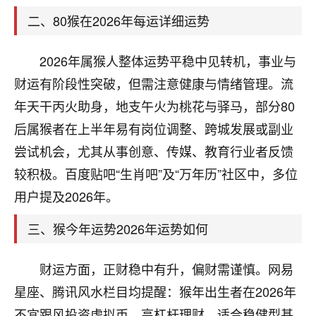
天爷会给你好好上一课的。一命二运三风水，
哪样不服都不行！
二、80猴在2026年每运详细运势
平安是福
：我也是每年找老师化太岁，看年
卦，认识老师3年了，都是缘分啊！
2026年属猴人整体运势平稳中见转机，事业与
19
财运有阶段性突破，但需注意健康与情绪管理。流
17分钟前 来自湖北
年天干丙火助身，地支午火为桃花与驿马，部分80
心若莲花
后属猴者在上半年易有岗位调整、跨城发展或副业
我是做餐饮的，这两年，生意屡屡受挫，店开一家关
尝试机会，尤其从事创意、传媒、教育行业者反馈
一家，要么生意不好，生意好的就出事。前些年攒的
家底快败光了，真是倒霉！我也想找人看看到底怎么
较积极。百度贴吧“生肖吧”及“万年历”社区中，多位
回事？
用户提及2026年。
鹿森
：你可以找老师看看，人有时不服命不行
三、猴今年运势2026年运势如何
啊！
太阳当空赵
：我也做餐饮的，生意不算大，但
财运方面，正财稳中有升，偏财需谨慎。网易
是我从找店开始都是找慧来老师跟进的，选
址、风水、还有开业日子，哪哪都看了，虽然
星座、腾讯风水栏目均提醒：猴年出生者在2026年
大环境不好，但是我家生意还可以，前几天又
不宜跟风投资虚拟币、高杠杆理财，适合稳健型基