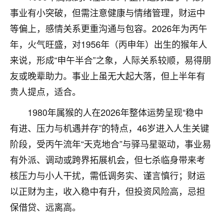
事业有小突破，但需注意健康与情绪管理，财运中
七零老顽童
：我母亲前年离世，刚开始我经常
做梦梦见她，后来也是朋友介绍，找到慧来老
等偏上，感情关系更重沟通与包容。2026年为丙午
师，安排了超度法事，做梦再也没有梦到过
年，火气旺盛，对1956年（丙申年）出生的猴年人
了，一开始是半信半疑的，图个心安，给亡母
来说，形成“申午半合”之象，人际关系较顺，易得朋
超度，现在看来，人不信也不行。
友或晚辈助力。事业上虽无大起大落，但上半年有
11
2天前 来自云南
贵人提点，适合。
优秀的张同学
1980年属猴的人在2026年整体运势呈现“稳中
老师收徒吗？？我对这些很感兴趣
有进、压力与机遇并存”的特点，46岁进入人生关键
15
2天前 来自山西
阶段，受丙午流年“天克地合”与驿马星驱动，事业易
有外派、调动或跨界拓展机会，但七杀临身带来考
核压力与小人干扰，需低调务实、谨言慎行；财运
以正财为主，收入稳中有升，但投资风险高，忌担
保借贷、远离高。