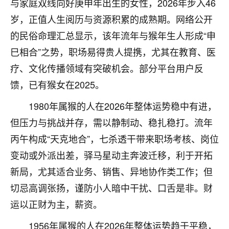
与家庭双线向好庚申年出生的女性，2026年步入46
不由人！
岁，正值人生阅历与资源积累的成熟期。网络公开
9
的民俗命理汇总显示，该年流年与猴年生人形成“申
1天前 来自四川
巳相合”之势，职场易得贵人提携，尤其在教育、医
金白水清
疗、文化传播领域有突破机会。部分平台用户反
我也想找老师看看，有没有人给个联系方式的啊？
馈，已有猴女在2025。
鹿森
：慧来老师微信：gjsy0624
1980年属猴的人在2026年整体运势稳中有进，
12
1天前 来自江西
但压力与挑战并存，需以静制动、稳扎稳打。流年
丙午构成“天克地合”，七杀透干带来职场考核、岗位
青春168
变动或外派出差，驿马星动主奔波迁移，利于开拓
我也想要，我也想要！
15
2天前 来自山西
新局，尤其适合业务、销售、异地协作类工作；但
切忌高调张扬，谨防小人暗中干扰、口舌是非。财
Jessica李
运以正财为主，薪资。
老师做不做超度法事？我想给我奶奶做超度，她今年
刚去世了。
1956年属猴的人在2026年整体运势趋于平稳，