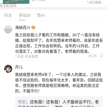
转发
评论23
赞89
生活中像猴年出生的人2026年运势及运程都是
很常见的问题，但是小问题不注意可能会引起大麻
海纳百川
烦，下面就这个问题给大家做一些解读：
我之前给我儿子看的工作和婚姻，30了一直没有结
婚，给我愁坏了。去年找慧来老师看的，说是年底有
一、猴生肖2026年每月运势对比
正缘出现，工作也会有转机。当年的12月初，工作
也落实了，对象也有着落了，老师看的很准。
26
1天前 来自福建
猴年生人2026年整体呈稳中有升之势，上半年
事业财运较佳，下半年需注意健康与人际摩擦。农
月儿
历丙午年（2026年2月1日—2027年1月28日）属
我结缘慧来老师4年了，一个过来人的建议，之前我
火，与申猴形成“申午暗合”，利于合作与资源整合。
是不信这些的，现在每年化太岁，看年卦。回顾这些
年，感觉跟老师真是相见恨晚啊。命运真的是注定
1—6月，尤其3月、5月易有项目落地或副业增收，
的，不服不行！
但4月逢“驿马”动象，差旅增多、节奏加快，宜提前
可乐
：还有我！还有我！人不服命运不行，老
规划。7—9月进入传统“金水相生”阶段，思维