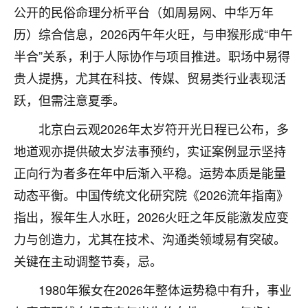
着我晋升有望，我半信半疑的按照老师建议，做了化
公开的民俗命理分析平台（如周易网、中华万年
太岁还有一个发钱粮，本来年前的人事调整，拖到年
历）综合信息，2026丙午年火旺，与申猴形成“申午
后，我以为都没戏了，结果开年一上班，开会提拔升
职第一个就是我，职务无所谓，主要是底薪加了
半合”关系，利于人际协作与项目推进。职场中易得
3000，非常开心，无论如何，感恩感谢！🙏🏻
贵人提携，尤其在科技、传媒、贸易类行业表现活
鹿森
：恭喜升职加薪！！，请客吗？�
跃，但需注意夏季。
32
北京白云观2026年太岁符开光日程已公布，多
12小时前 来自北京
地道观亦提供破太岁法事预约，实证案例显示坚持
心心相印
正向行为者多在年中后渐入平稳。运势本质是能量
我身体不太好，总是病病殃殃的，去检查又没什么大
动态平衡。中国传统文化研究院《2026流年指南》
问题，反正就是不舒服。中医西医看遍了，找不到问
题，后来无意中看到有人推荐慧来老师，跟老师聊过
指出，猴年生人水旺，2026火旺之年反能激发应变
之后，心情豁然开朗，也听老师建议，处理了一些因
力与创造力，尤其在技术、沟通类领域易有突破。
果问题。今年以来，身体比以前好多，主要是心情好
了，老师说境随心转，现在深有体会了。
关键在主动调整节奏，忌。
1980年猴女在2026年整体运势稳中有升，事业
鹿森
：是的，其实跟老师聊过之后，最大的感
触，首先就是心态会变好，万般皆是命，半点