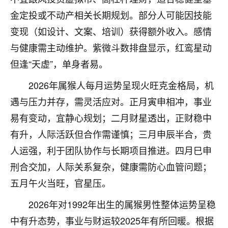
刚找老师做了补财库，希望财运更好一点！
金定投或不动产相关长期规划。部分人可能因技能
18
2小时前 来自海南
变现（如设计、文案、培训）获得额外收入。感情
与健康需主动维护。紫微斗数排盘显示，红鸾星动
梦醒时分
但逢“天虚”，单身者易。
我女儿高二叛逆，大半年不上学，一说她就要死要活
的，把我们两口子愁的不行，朋友给我推荐的慧来老
2026年属猴人每月运势呈现火旺克金格局，机
师，一开始我是病急乱投医，这半年来，法事一个个
做完，我女儿跟变了个人一样，不期望她能考多好的
遇与压力并存，需灵活应对。正月寅申相冲，事业
大学，只要能安安稳稳的把书读了，身体心理都健健
易有变动，宜静心规划；二月财星透出，正财稳中
康康的我就很知足了！
有升，人际活跃但合作需谨慎；三月申辰半合，贵
鹿森
：可怜天下父母心啊！
人运强，利于团队协作与长期项目推进。四月巳申
刑合交加，人际关系复杂，健康需防心血管问题；
16
3小时前 来自河北
五月午火当旺，官星压。
付深
2026年对1992年出生的属猴男性整体运势呈稳
我是公司人事调整，有升迁机会，但同时竞争的我们
三个，找老师的时候是抱着侥幸心理，没想到老师看
中有升态势，事业与财运较2025年有所回暖。根据