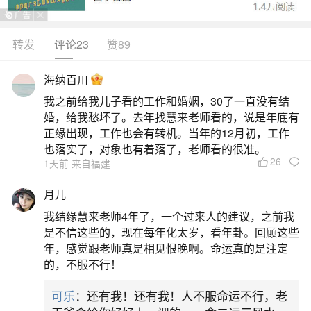
转发
评论23
赞89
生活中像92年11月猴2026年运势如何？都是很
常见的问题，但是小问题不注意可能会引起大麻
海纳百川
烦，下面就这个问题给大家做一些解读：
我之前给我儿子看的工作和婚姻，30了一直没有结
婚，给我愁坏了。去年找慧来老师看的，说是年底有
1、92年的11月男猴2026年的运势
正缘出现，工作也会有转机。当年的12月初，工作
也落实了，对象也有着落了，老师看的很准。
26
1天前 来自福建
92年11月出生的属猴男性在2026年整体运势呈
现“动中求稳、变中求生”的特点，事业上迎来晋升与
月儿
竞争并存的关键期，驿马星动带来出差、外派或岗
我结缘慧来老师4年了，一个过来人的建议，之前我
位调整机会，但需防天狗星引发的文书疏漏、计划
是不信这些的，现在每年化太岁，看年卦。回顾这些
年，感觉跟老师真是相见恨晚啊。命运真的是注定
延误；财运起伏明显，虽有收入增长但破财风险
的，不服不行！
高，如差旅、应酬、家居维修等开销增多，建议精
可乐
：还有我！还有我！人不服命运不行，老
打细算、稳健理财；感情方面桃花旺盛，单身者易