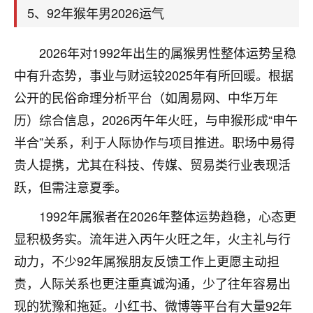
着我晋升有望，我半信半疑的按照老师建议，做了化
5、92年猴年男2026运气
太岁还有一个发钱粮，本来年前的人事调整，拖到年
后，我以为都没戏了，结果开年一上班，开会提拔升
职第一个就是我，职务无所谓，主要是底薪加了
2026年对1992年出生的属猴男性整体运势呈稳
3000，非常开心，无论如何，感恩感谢！🙏🏻
中有升态势，事业与财运较2025年有所回暖。根据
公开的民俗命理分析平台（如周易网、中华万年
鹿森
：恭喜升职加薪！！，请客吗？�
历）综合信息，2026丙午年火旺，与申猴形成“申午
32
12小时前 来自北京
半合”关系，利于人际协作与项目推进。职场中易得
心心相印
贵人提携，尤其在科技、传媒、贸易类行业表现活
我身体不太好，总是病病殃殃的，去检查又没什么大
跃，但需注意夏季。
问题，反正就是不舒服。中医西医看遍了，找不到问
1992年属猴者在2026年整体运势趋稳，心态更
题，后来无意中看到有人推荐慧来老师，跟老师聊过
之后，心情豁然开朗，也听老师建议，处理了一些因
显积极务实。流年进入丙午火旺之年，火主礼与行
果问题。今年以来，身体比以前好多，主要是心情好
动力，不少92年属猴朋友反馈工作上更愿主动担
了，老师说境随心转，现在深有体会了。
责，人际关系也更注重真诚沟通，少了往年容易出
鹿森
：是的，其实跟老师聊过之后，最大的感
现的犹豫和拖延。小红书、微博等平台有大量92年
触，首先就是心态会变好，万般皆是命，半点