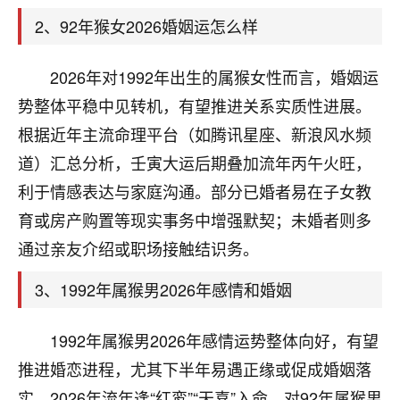
天爷会给你好好上一课的。一命二运三风水，
哪样不服都不行！
2、92年猴女2026婚姻运怎么样
平安是福
：我也是每年找老师化太岁，看年
卦，认识老师3年了，都是缘分啊！
2026年对1992年出生的属猴女性而言，婚姻运
19
势整体平稳中见转机，有望推进关系实质性进展。
17分钟前 来自湖北
根据近年主流命理平台（如腾讯星座、新浪风水频
心若莲花
道）汇总分析，壬寅大运后期叠加流年丙午火旺，
我是做餐饮的，这两年，生意屡屡受挫，店开一家关
利于情感表达与家庭沟通。部分已婚者易在子女教
一家，要么生意不好，生意好的就出事。前些年攒的
家底快败光了，真是倒霉！我也想找人看看到底怎么
育或房产购置等现实事务中增强默契；未婚者则多
回事？
通过亲友介绍或职场接触结识务。
鹿森
：你可以找老师看看，人有时不服命不行
3、1992年属猴男2026年感情和婚姻
啊！
太阳当空赵
：我也做餐饮的，生意不算大，但
1992年属猴男2026年感情运势整体向好，有望
是我从找店开始都是找慧来老师跟进的，选
址、风水、还有开业日子，哪哪都看了，虽然
推进婚恋进程，尤其下半年易遇正缘或促成婚姻落
大环境不好，但是我家生意还可以，前几天又
实。2026年流年逢“红鸾”“天喜”入命，对92年属猴男