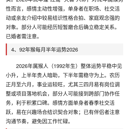
刚找老师做了补财库，希望财运更好一点！
性而言，感情主动性增强，单身者在职场、社交活
18
2小时前 来自海南
动或亲友介绍中较易结识性格合拍、家庭观念强的
对象。部分人可能经历短暂磨合后确立稳定关系。
梦醒时分
已婚者需注意。
我女儿高二叛逆，大半年不上学，一说她就要死要活
的，把我们两口子愁的不行，朋友给我推荐的慧来老
4、92年猴每月半年运势2026
师，一开始我是病急乱投医，这半年来，法事一个个
做完，我女儿跟变了个人一样，不期望她能考多好的
大学，只要能安安稳稳的把书读了，身体心理都健健
2026年属猴人（1992年生）整体运势平稳中见
康康的我就很知足了！
小升，上半年贵人暗助，下半年需稳守为上。农历
鹿森
：可怜天下父母心啊！
正月至六月，事业运较旺，尤其三四月易有岗位调
整或项目落地机会，部分人可能接到跨部门协作任
16
3小时前 来自河北
务，利于积累口碑。感情方面单身者春季社交活
付深
跃，易在兴趣场合结识契合对象；已有伴侣者注意
我是公司人事调整，有升迁机会，但同时竞争的我们
沟通节奏，避免因工作忙碌。
三个，找老师的时候是抱着侥幸心理，没想到老师看