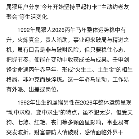
属猴用户分享“今年开始坚持早起打卡”“主动约老友
不由人！
聚会”等生活变化。
9
1天前 来自四川
1992年属猴人2026丙午马年整体运势稳中有
金白水清
升，火炼真金，贵人暗助，事业迎来破局与精进之
我也想找老师看看，有没有人给个联系方式的啊？
机，虽有口舌是非与破财风险，但只要稳住心态、
鹿森
：慧来老师微信：gjsy0624
把握节奏，便能在变动中收获成长与成果。壬申剑
锋金命遇丙午赤马年，形成“火生土、土生金”的相生
12
1天前 来自江西
格局，非冲克而是淬炼。这一年驿马星动，工作易
青春168
有外派、出差或岗位。
我也想要，我也想要！
1992年出生的属猴男性在2026年整体运势呈现
15
2天前 来自山西
“动中求稳、变中求生”的特点，虽不犯太岁，但受天
Jessica李
狗、七煞、红艳、丧门等多颗凶星影响，事业易有
老师做不做超度法事？我想给我奶奶做超度，她今年
突发波折，财富需防人情破财，感情面临外界干
刚去世了。