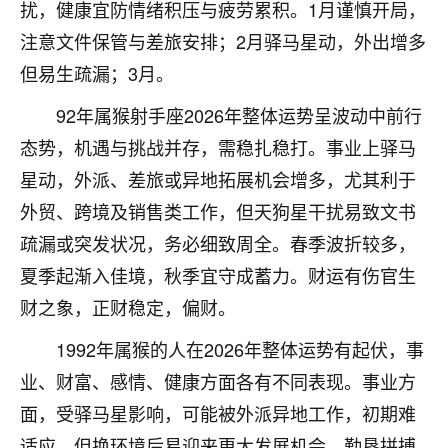
扰，健康宜防情绪积压与疲劳累积。1月谨慎开局，
七零老顽童
：我母亲前年离世，刚开始我经常
注意文件保管与差旅安排；2月驿马星动，外出增多
做梦梦见她，后来也是朋友介绍，找到慧来老
但易生疏漏；3月。
师，安排了超度法事，做梦再也没有梦到过
了，一开始是半信半疑的，图个心安，给亡母
92年属猴射手座2026年整体运势呈波动中前行
超度，现在看来，人不信也不行。
态势，机遇与挑战并存，需稳扎稳打。事业上驿马
11
2天前 来自云南
星动，外派、差旅或异地拓展机会增多，尤其利于
外贸、跨境及销售类工作，但天狗星干扰易致文书
优秀的张同学
疏漏或突发状况，务必细致周全。春季波折较多，
老师收徒吗？？我对这些很感兴趣
15
2天前 来自山西
夏季起渐入佳境，秋季宜守成蓄力。财运有伤官生
财之象，正财稳定，偏财。
1992年属猴的人在2026年整体运势有起伏，事
业、财富、感情、健康方面各有不同表现。事业方
面，受驿马星影响，可能被外派异地工作，初期难
适应，但换环境后易迎来更大发展机会。勤恳拼搏