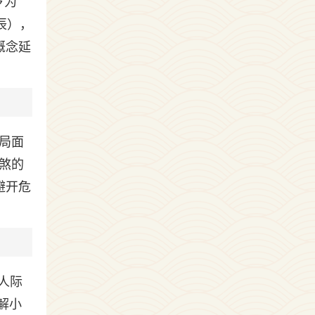
岁为
辰），
概念延
局面
煞的
避开危
人际
解小