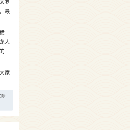
太岁
，最
横
龙人
的
大家
如涉