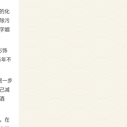
的化
除污
字姻
形饰
每年不
。
退一步
己减
酒
，在