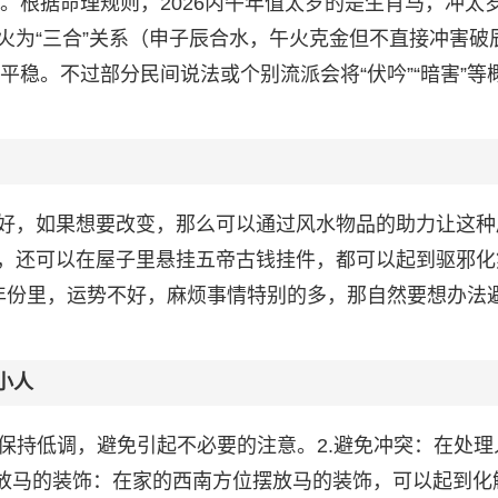
解。根据命理规则，2026丙午年值太岁的是生肖马，冲太
火为“三合”关系（申子辰合水，午火克金但不直接冲害破
平稳。不过部分民间说法或个别流派会将“伏吟”“暗害”等
好，如果想要改变，那么可以通过风水物品的助力让这种
，还可以在屋子里悬挂五帝古钱挂件，都可以起到驱邪化
年份里，运势不好，麻烦事情特别的多，那自然要想办法
小人
应该保持低调，避免引起不必要的注意。2.避免冲突：在处理
摆放马的装饰：在家的西南方位摆放马的装饰，可以起到化