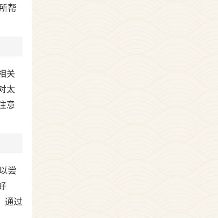
所帮
相关
对太
注意
以尝
好
：通过