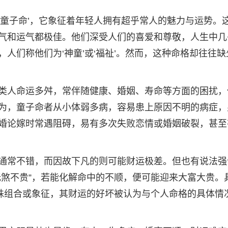
‘童子命’，它象征着年轻人拥有超乎常人的魅力与运势。
气和运气都极佳。他们深受人们的喜爱和尊敬，人生中几
人们称他们为‘神童’或‘福祉’。然而，这种命格却往往缺
类人命运多舛，常伴随健康、婚姻、寿命等方面的困扰，
为，童子命者从小体弱多病，容易患上原因不明的病症，
婚论嫁时常遇阻碍，易有多次失败恋情或婚姻破裂，甚至
通常不错，而因故下凡的则可能财运极差。但也有说法强
无煞不贵”，若能化解命中的不顺，便可能迎来大富大贵。
特殊组合或象征，其财运的好坏被认为与个人命格的具体情