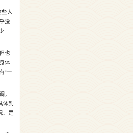
这些人
乎没
少
但也
身体
有“一
调，
具体到
况、是