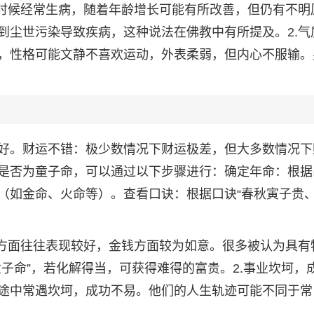
小时候经常生病，随着年龄增长可能有所改善，但仍有不明
到尘世污染导致疾病，这种说法在佛教中有所提及。2.气
，性格可能文静不喜欢运动，外表柔弱，但内心不服输。
好。财运不错：极少数情况下财运极差，但大多数情况下
是否为童子命，可以通过以下步骤进行：确定年命：根据
（如金命、火命等）。查看口诀：根据口诀“春秋寅子贵
运方面往往表现较好，金钱方面较为如意。很多被认为具有
子命”，若化解得当，可获得难得的富贵。2.事业坎坷，
途中常遇坎坷，成功不易。他们的人生轨迹可能不同于常