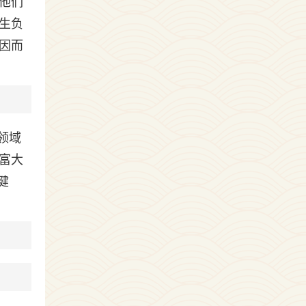
他们
生负
因而
领域
富大
健