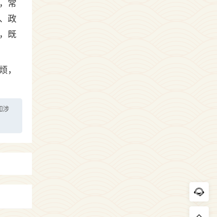
，常
、政
，既
烦，
如涉