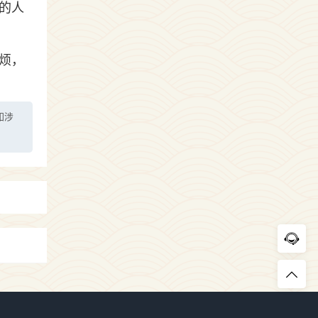
的人
烦，
如涉