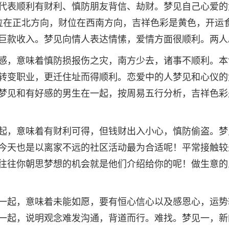
代表顺利有财利、慎防朋友背信、劫财。梦见自己心爱的
位在正北方向，财位在西南方向，吉祥色彩是黄色，开运
巨款收入。梦见向情人表达情愫，爱情方面很顺利。两人
感，意味着慎防损报伤之灾，南方少去，诸事不顺利。本
转变职业，更迁住址而得顺利。恋爱中的人梦见和心仪的
梦见和有好感的男生在一起，按周易五行分析，吉祥色彩
起，意味着有财利可得，但钱财出入小心，慎防偷盗。梦
今天也是以离家不远的社区活动最为合适呢！平常接触较
往往你朝思梦想的机会就是他们介绍给你的呢！做生意的
一起，意味着未能如愿，要有恒心信心以及感恩心，运势
一起，说明观念难发沟通，背道而行。难找。梦见一，新