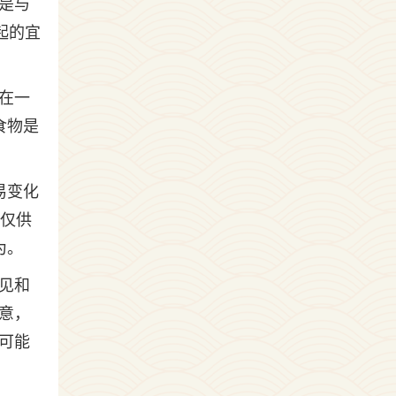
是与
起的宜
在一
食物是
易变化
（仅供
为。
见和
意，
可能