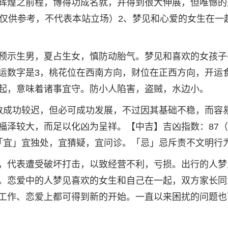
辉煌之前程，博得功成名就，并得到很大伸展，但唯憾的
容仅供参考，不代表本站立场）2、梦见和心爱的女生在一
预示生男，夏占生女，慎防动胎气。梦见和喜欢的女孩子
运数字是3，桃花位在西南方向，财位在正西方向，开运
起，意味着诸事宜守。防小人陷害，盗贼，水边小。
数成功较迟，但必可成功发展，不过因其基础不稳，而容
福泽较大，而足以化凶为呈祥。【中吉】吉凶指数：87
「宜」宜独处，宜猜疑，宜问诊。「忌」忌斥责不文明行
，代表遭受破坏打击，以致经营不利，亏损。出行的人梦
。恋爱中的人梦见喜欢的女生和自己在一起，双方家长同
工作、恋爱上都可得到新的开始。一直以来困扰的问题也