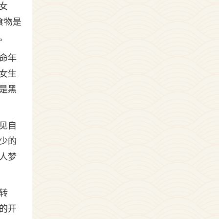
女
食物是
。
命年
女生
是黑
见自
少的
人梦
转
的开