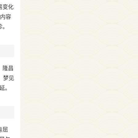
易变化
（内容
诊。
，隆昌
、梦见
延。
肯屈