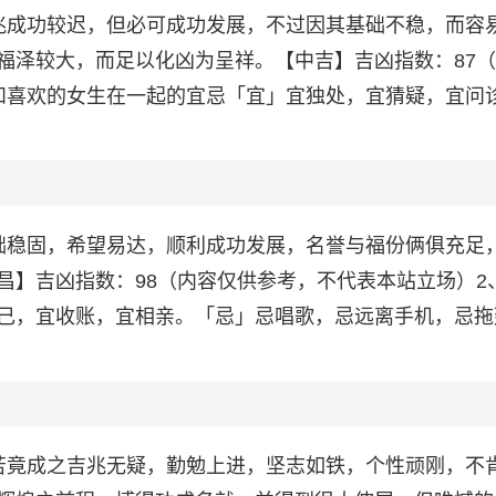
兆成功较迟，但必可成功发展，不过因其基础不稳，而容
福泽较大，而足以化凶为呈祥。【中吉】吉凶指数：87
和喜欢的女生在一起的宜忌「宜」宜独处，宜猜疑，宜问
础稳固，希望易达，顺利成功发展，名誉与福份俩俱充足
昌】吉凶指数：98（内容仅供参考，不代表本站立场）2
己，宜收账，宜相亲。「忌」忌唱歌，忌远离手机，忌拖
苦竟成之吉兆无疑，勤勉上进，坚志如铁，个性顽刚，不