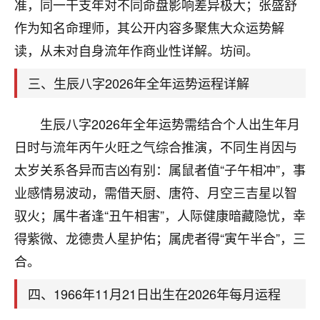
天爷会给你好好上一课的。一命二运三风水，
准，同一干支年对不同命盘影响差异极大；张盛舒
哪样不服都不行！
作为知名命理师，其公开内容多聚焦大众运势解
平安是福
：我也是每年找老师化太岁，看年
读，从未对自身流年作商业性详解。坊间。
卦，认识老师3年了，都是缘分啊！
三、生辰八字2026年全年运势运程详解
19
17分钟前 来自湖北
心若莲花
生辰八字2026年全年运势需结合个人出生年月
我是做餐饮的，这两年，生意屡屡受挫，店开一家关
日时与流年丙午火旺之气综合推演，不同生肖因与
一家，要么生意不好，生意好的就出事。前些年攒的
太岁关系各异而吉凶有别：属鼠者值“子午相冲”，事
家底快败光了，真是倒霉！我也想找人看看到底怎么
回事？
业感情易波动，需借天厨、唐符、月空三吉星以智
驭火；属牛者逢“丑午相害”，人际健康暗藏隐忧，幸
鹿森
：你可以找老师看看，人有时不服命不行
得紫微、龙德贵人星护佑；属虎者得“寅午半合”，三
啊！
太阳当空赵
：我也做餐饮的，生意不算大，但
合。
是我从找店开始都是找慧来老师跟进的，选
址、风水、还有开业日子，哪哪都看了，虽然
四、1966年11月21日出生在2026年每月运程
大环境不好，但是我家生意还可以，前几天又