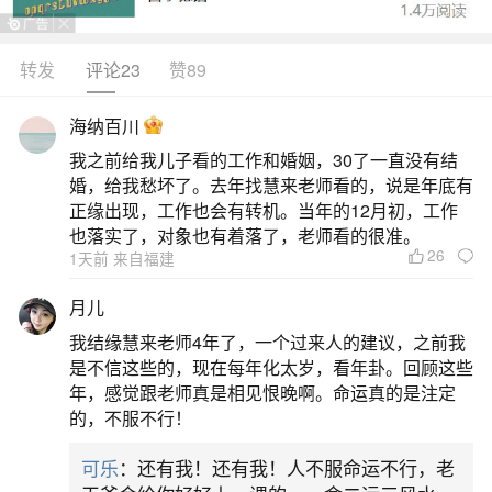
呈现不同特点，以下为部分生肖运势概述：1.属
鼠：冲太岁，子午相冲，动荡明显，事业与居住地
转发
评论23
赞89
易生变化，内心躁动不安，易挑战权威或触碰司法
海纳百川
风险。财运方面，谨防破财与诈骗，理财需保守。
我之前给我儿子看的工作和婚姻，30了一直没有结
感情上，火桃花能量足，但脾气不稳定，有伴侣者
婚，给我愁坏了。去年找慧来老师看的，说是年底有
需包容尊重，单身者下半年有机会。健康方面，注
正缘出现，工作也会有转机。当年的12月初，工作
也落实了，对象也有着落了，老师看的很准。
意交通
26
1天前 来自福建
二、张盛舒2026年紫薇流年财运
月儿
我结缘慧来老师4年了，一个过来人的建议，之前我
网络公开资料中张盛舒本人未公布2026年个人
是不信这些的，现在每年化太岁，看年卦。回顾这些
流年详批，以上为依通用紫微斗数推演逻辑结合近
年，感觉跟老师真是相见恨晚啊。命运真的是注定
的，不服不行！
年行业趋势的常规分析，非其本人预测结论。需强
调：紫微斗数流年分析须以个人出生时辰排盘为
可乐
：还有我！还有我！人不服命运不行，老