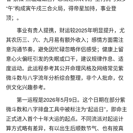
着我晋升有望，我半信半疑的按照老师建议，做了化
“午”构成寅午戌三合火局，得帝星加持，事业登
太岁还有一个发钱粮，本来年前的人事调整，拖到年
后，我以为都没戏了，结果开年一上班，开会提拔升
顶；。
职第一个就是我，职务无所谓，主要是底薪加了
3000，非常开心，无论如何，感恩感谢！🙏🏻
事业有贵人提携，财运较2025年明显提升，尤
其农历三、六、九月易有额外收入；感情方面需注
鹿森
：恭喜升职加薪！！，请客吗？�
意沟通节奏，避免因忙碌忽略伴侣感受；健康上留
32
12小时前 来自北京
意心火偏旺引发的失眠或口干，建议规律作息、适
度运动。此运程参考其公开命理风格及网络常见紫
心心相印
微斗数与八字流年分析综合整理，非个人批命，仅
我身体不太好，总是病病殃殃的，去检查又没什么大
问题，反正就是不舒服。中医西医看遍了，找不到问
供文化兴趣参考。
题，后来无意中看到有人推荐慧来老师，跟老师聊过
之后，心情豁然开朗，也听老师建议，处理了一些因
第一运程是2026年5月9日。这个日期在部分紫
果问题。今年以来，身体比以前好多，主要是心情好
微斗数和八字排盘工具中被标注为“起运日”，即命主
了，老师说境随心转，现在深有体会了。
正式进入首个十年大运的起点。不同流派对起运计
鹿森
：是的，其实跟老师聊过之后，最大的感
算方式略有差异，有以出生后顺数节气、也有按真
触，首先就是心态会变好，万般皆是命，半点