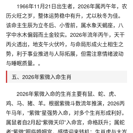
刚找老师做了补财库，希望财运更好一点！
1966年11月21日出生者，2026年属丙午年，农
18
历火旺之岁，整体运势稳中有升，尤以秋冬为佳。
2小时前 来自海南
该命主生辰为立冬后、小雪前，属水象天蝎座，八
梦醒时分
字中水木偏弱而土金较实。2026年流年丙午，天干
我女儿高二叛逆，大半年不上学，一说她就要死要活
丙火透出，地支午火伏吟，与命局形成火土相生之
的，把我们两口子愁的不行，朋友给我推荐的慧来老
师，一开始我是病急乱投医，这半年来，法事一个个
势，利于事业推进与人际拓展，但需注意情绪波动
做完，我女儿跟变了个人一样，不期望她能考多好的
与睡眠质量。。
大学，只要能安安稳稳的把书读了，身体心理都健健
康康的我就很知足了！
五、2026年紫微入命生肖
鹿森
：可怜天下父母心啊！
2026年紫微入命的生肖主要有鼠、蛇、虎、
16
3小时前 来自河北
鸡、马、猪、羊。根据紫微斗数流年推演，2026丙
付深
午马年，“紫微”星强势入命，对多个生肖形成利好。
我是公司人事调整，有升迁机会，但同时竞争的我们
属鼠者自2月起“紫微天印”入命宫，命格跃升；属蛇
三个，找老师的时候是抱着侥幸心理，没想到老师看
者“紫微”照临婚姻宫，感情迎来转机；生肖虎与太岁