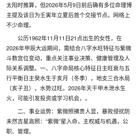
太阳时推算，但2026年5月9日前后确有多位命理博
不由人！
主提及该日为壬寅年立夏后首个交接节点。网络上
9
1天前 来自四川
不少命理。
金白水清
公历1962年11月11日21点出生的女性，在
我也想找老师看看，有没有人给个联系方式的啊？
2026年甲辰大运期间，需结合八字水旺特征与紫微
斗数宫位变动，重点关注事业决策、健康管理及人
鹿森
：慧来老师微信：gjsy0624
际关系调整。一、八字命局核心特征日主旺衰与五
12
1天前 来自江西
行平衡日主癸水生于亥月（冬季），地支三合水局
青春168
（亥子丑），水势过旺。2026年天干甲木泄水生
我也想要，我也想要！
火，可能引发投资或学习机会，。
15
2天前 来自山西
二、事业运势：紫微照拂贵人显，暴败侵扰防
Jessica李
未然吉星高照：“紫微”星入命，主权威与机遇，公
老师做不做超度法事？我想给我奶奶做超度，她今年
职、管理。
刚去世了。