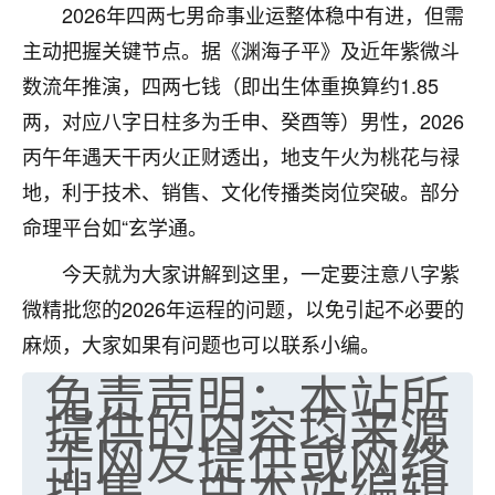
2026年四两七男命事业运整体稳中有进，但需
七零老顽童
：我母亲前年离世，刚开始我经常
主动把握关键节点。据《渊海子平》及近年紫微斗
做梦梦见她，后来也是朋友介绍，找到慧来老
师，安排了超度法事，做梦再也没有梦到过
数流年推演，四两七钱（即出生体重换算约1.85
了，一开始是半信半疑的，图个心安，给亡母
两，对应八字日柱多为壬申、癸酉等）男性，2026
超度，现在看来，人不信也不行。
丙午年遇天干丙火正财透出，地支午火为桃花与禄
11
2天前 来自云南
地，利于技术、销售、文化传播类岗位突破。部分
命理平台如“玄学通。
优秀的张同学
老师收徒吗？？我对这些很感兴趣
今天就为大家讲解到这里，一定要注意八字紫
15
2天前 来自山西
微精批您的2026年运程的问题，以免引起不必要的
麻烦，大家如果有问题也可以联系小编。
免责声明：本站所
提供的内容均来源
于网友提供或网络
搜集，由本站编辑