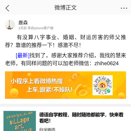
微博正文
鹿森
首页
生活杂谈
正文
2天前 来自iphone客户端
有没算八字事业、婚姻、财运厉害的师父推
荐？靠谱的推荐一下！感激不尽！
八字紫微精批您的2026年运程
[最新]
找到了，感谢大家推荐介绍，我找的慧来
2026-07-08 12:52:26
20 8 赞
老师，有同样问题的可以加老师微信：zhihe0624
生活中像八字紫微精批您的2026年运程都是很
常见的问题，但是小问题不注意可能会引起大麻
烦，下面就这个问题给大家做一些解读：
一、紫微斗数2026年生肖运势
根据紫微斗数，2026年丙午马年十二生肖运势