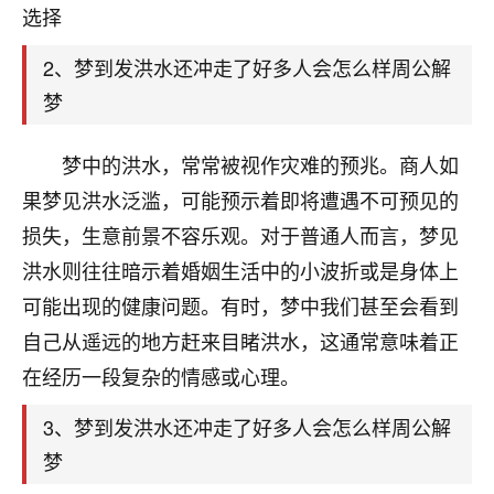
天爷会给你好好上一课的。一命二运三风水，
选择
哪样不服都不行！
平安是福
：我也是每年找老师化太岁，看年
2、梦到发洪水还冲走了好多人会怎么样周公解
卦，认识老师3年了，都是缘分啊！
梦
19
17分钟前 来自湖北
梦中的洪水，常常被视作灾难的预兆。商人如
心若莲花
果梦见洪水泛滥，可能预示着即将遭遇不可预见的
我是做餐饮的，这两年，生意屡屡受挫，店开一家关
损失，生意前景不容乐观。对于普通人而言，梦见
一家，要么生意不好，生意好的就出事。前些年攒的
家底快败光了，真是倒霉！我也想找人看看到底怎么
洪水则往往暗示着婚姻生活中的小波折或是身体上
回事？
可能出现的健康问题。有时，梦中我们甚至会看到
自己从遥远的地方赶来目睹洪水，这通常意味着正
鹿森
：你可以找老师看看，人有时不服命不行
啊！
在经历一段复杂的情感或心理。
太阳当空赵
：我也做餐饮的，生意不算大，但
是我从找店开始都是找慧来老师跟进的，选
3、梦到发洪水还冲走了好多人会怎么样周公解
址、风水、还有开业日子，哪哪都看了，虽然
梦
大环境不好，但是我家生意还可以，前几天又