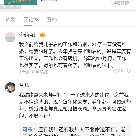
转发
评论23
赞89
生活中像梦见发洪水冲走好多人是什么预兆？
都是很常见的问题，但是小问题不注意可能会引起
海纳百川
大麻烦，下面就这个问题给大家做一些解读：
我之前给我儿子看的工作和婚姻，30了一直没有结
婚，给我愁坏了。去年找慧来老师看的，说是年底有
1、梦见发洪水把人冲走了是什么意思
正缘出现，工作也会有转机。当年的12月初，工作
也落实了，对象也有着落了，老师看的很准。
26
1天前 来自福建
梦见发洪水把别人冲走：这通常表示你的社交
生活将保持和谐，不会与他人发生冲突，并将享受
月儿
一段宁静的生活。对于已婚者来说，这可能预示着
我结缘慧来老师4年了，一个过来人的建议，之前我
夫妻关系的和谐与幸福。商人梦见发洪水把别人冲
是不信这些的，现在每年化太岁，看年卦。回顾这些
年，感觉跟老师真是相见恨晚啊。命运真的是注定
走：这可能意味着你的财务状况将有所提升，但在
的，不服不行！
消费上会比较节制，因此积蓄可能不会大幅增加。
可乐
：还有我！还有我！人不服命运不行，老
在投资方面，你可能会得到他人的帮助，但应谨慎