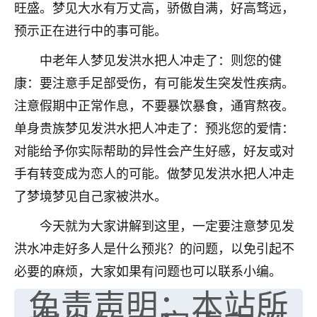
旺盛。梦见大水有万丈高，骄傲自满，好高骛远，
七零老顽童
：我母亲前年离世，刚开始我经常
预示正在进行中的事可能。
做梦梦见她，后来也是朋友介绍，找到慧来老
师，安排了超度法事，做梦再也没有梦到过
中老年人梦见发洪水把人冲走了：则您的健
了，一开始是半信半疑的，图个心安，给亡母
康：要注意手足部受伤，有可能发生突发性疾病。
超度，现在看来，人不信也不行。
注意假期中正常作息，不要暴饮暴食，通宵熬夜。
11
2天前 来自云南
单身贵族梦见发洪水把人冲走了：预兆您的爱情：
对能给予你实际帮助的异性会产生好感，好友或对
优秀的张同学
手有转变成为恋人的可能。做梦见发洪水把人冲走
老师收徒吗？？我对这些很感兴趣
15
2天前 来自山西
了梦境梦见自己家被洪水。
今天就为大家讲解到这里，一定要注意梦见发
洪水冲走好多人是什么预兆？的问题，以免引起不
必要的麻烦，大家如果有问题也可以联系小编。
免责声明：本站所