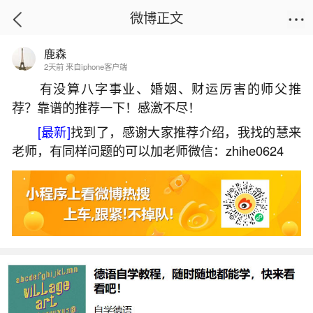
微博正文
鹿森
首页
易理笔记
正文
2天前 来自iphone客户端
有没算八字事业、婚姻、财运厉害的师父推
荐？靠谱的推荐一下！感激不尽！
梦见发洪水冲走好多人是什么预兆？
[最新]
找到了，感谢大家推荐介绍，我找的慧来
2026-07-08 12:22:00
30 7 赞
老师，有同样问题的可以加老师微信：zhihe0624