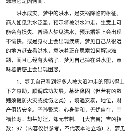
想想它是因何而。
着我晋升有望，我半信半疑的按照老师建议，做了化
太岁还有一个发钱粮，本来年前的人事调整，拖到年
洪水成灾。梦中的洪水，是灾祸降临的象征。
后，我以为都没戏了，结果开年一上班，开会提拔升
职第一个就是我，职务无所谓，主要是底薪加了
商人如见洪水泛滥，预示将被洪水冲走，生意上可
3000，非常开心，无论如何，感恩感谢！🙏🏻
能会有损失。普通人梦见洪水，预示婚姻上会出现
不愉快，或是身材上会出现疾病。梦见自己从很远
鹿森
：恭喜升职加薪！！，请客吗？�
的地方赶去看洪水，意味着正在思索如何解决难
32
12小时前 来自北京
题，而且已经有头绪了。梦见自己掉在洪水里，意
心心相印
味着情感上会出现困惑。
我身体不太好，总是病病殃殃的，去检查又没什么大
1、梦见自己看到好多人被大浪冲走的预兆得上
问题，反正就是不舒服。中医西医看遍了，找不到问
题，后来无意中看到有人推荐慧来老师，跟老师聊过
下之惠助，顺调成功发展，基础稳固（但若有凶数
之后，心情豁然开朗，也听老师建议，处理了一些因
则须提防火灾或烫伤之类），境遇安泰，地位，财
果问题。今年以来，身体比以前好多，主要是心情好
产俱皆安全。子孙繁荣，心身健和，无忧自在，幸
了，老师说境随心转，现在深有体会了。
福长寿。却甚好淫，却无节制。【大吉昌】吉凶指
鹿森
：是的，其实跟老师聊过之后，最大的感
数：97（内容仅供参考，不代表本站立场）2、梦见
触，首先就是心态会变好，万般皆是命，半点