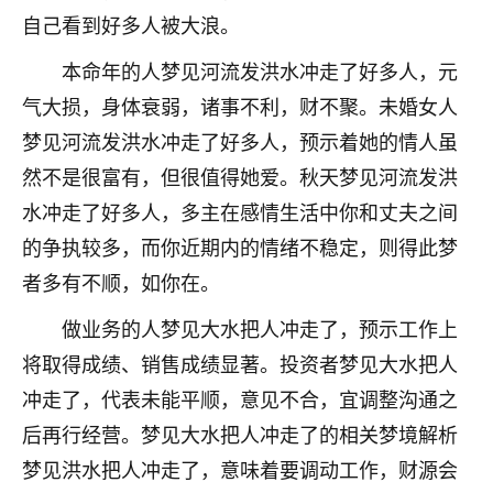
自己看到好多人被大浪。
不由人！
本命年的人梦见河流发洪水冲走了好多人，元
9
1天前 来自四川
气大损，身体衰弱，诸事不利，财不聚。未婚女人
金白水清
梦见河流发洪水冲走了好多人，预示着她的情人虽
我也想找老师看看，有没有人给个联系方式的啊？
然不是很富有，但很值得她爱。秋天梦见河流发洪
鹿森
：慧来老师微信：gjsy0624
水冲走了好多人，多主在感情生活中你和丈夫之间
的争执较多，而你近期内的情绪不稳定，则得此梦
12
1天前 来自江西
者多有不顺，如你在。
青春168
做业务的人梦见大水把人冲走了，预示工作上
我也想要，我也想要！
15
将取得成绩、销售成绩显著。投资者梦见大水把人
2天前 来自山西
冲走了，代表未能平顺，意见不合，宜调整沟通之
Jessica李
后再行经营。梦见大水把人冲走了的相关梦境解析
老师做不做超度法事？我想给我奶奶做超度，她今年
梦见洪水把人冲走了，意味着要调动工作，财源会
刚去世了。