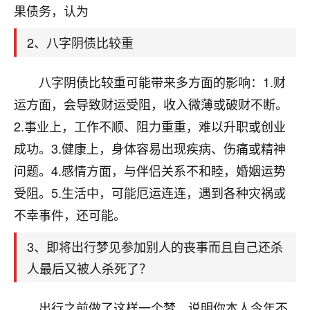
天爷会给你好好上一课的。一命二运三风水，
果债务，认为
哪样不服都不行！
平安是福
：我也是每年找老师化太岁，看年
2、八字阴债比较重
卦，认识老师3年了，都是缘分啊！
19
八字阴债比较重可能带来多方面的影响：1.财
17分钟前 来自湖北
运方面，会导致财运受阻，收入微薄或破财不断。
心若莲花
2.事业上，工作不顺、阻力重重，难以升职或创业
我是做餐饮的，这两年，生意屡屡受挫，店开一家关
成功。3.健康上，身体容易出现疾病、伤痛或精神
一家，要么生意不好，生意好的就出事。前些年攒的
家底快败光了，真是倒霉！我也想找人看看到底怎么
问题。4.感情方面，与伴侣关系不和睦，婚姻运势
回事？
受阻。5.生活中，可能厄运连连，遇到各种灾祸或
鹿森
：你可以找老师看看，人有时不服命不行
不幸事件，还可能。
啊！
3、即将出行梦见参加别人的丧事而且自己还杀
太阳当空赵
：我也做餐饮的，生意不算大，但
是我从找店开始都是找慧来老师跟进的，选
人最后又被人杀死了？
址、风水、还有开业日子，哪哪都看了，虽然
大环境不好，但是我家生意还可以，前几天又
出行之前做了这样一个梦，说明你本人今年不