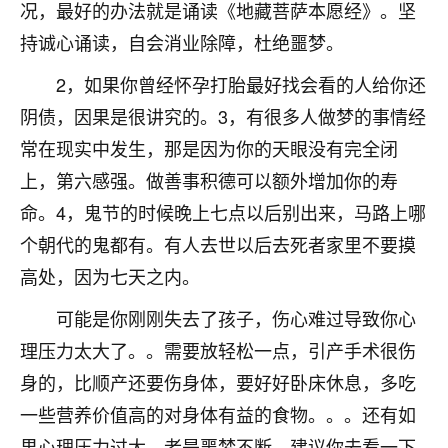
着我晋升有望，我半信半疑的按照老师建议，做了化
况，最好的办法就是诵读《地藏菩萨本愿经》。坚
太岁还有一个发钱粮，本来年前的人事调整，拖到年
持诚心诵读，自会消业除障，杜绝噩梦。
后，我以为都没戏了，结果开年一上班，开会提拔升
职第一个就是我，职务无所谓，主要是底薪加了
2，如果你曾经怀孕打胎最好找会看的人给你还
3000，非常开心，无论如何，感恩感谢！🙏🏻
阴债，因果是很讲究的。3，有很多人做梦的事情经
鹿森
：恭喜升职加薪！！，请客吗？�
常在现实中发生，那是因为你的天眼没有完全闭
上，第六感强。做善事积德可以额外增加你的寿
32
12小时前 来自北京
命。4，鬼节的时候晚上七点以后别出来，马路上哪
心心相印
个朝代的鬼都有。有人去世以后去死者家里不要摸
我身体不太好，总是病病殃殃的，去检查又没什么大
高处，因为七天之内。
问题，反正就是不舒服。中医西医看遍了，找不到问
题，后来无意中看到有人推荐慧来老师，跟老师聊过
可能是你刚刚失去了孩子，伤心难过导致你心
之后，心情豁然开朗，也听老师建议，处理了一些因
理压力太大了。。需要放轻松一点，引产手术很伤
果问题。今年以来，身体比以前好多，主要是心情好
了，老师说境随心转，现在深有体会了。
身的，比顺产还要伤身体，要好好卧床休息，多吃
一些营养价值高的对身体有益的食物。。。还有如
鹿森
：是的，其实跟老师聊过之后，最大的感
果心理压力过大，老是噩梦不断，建议你去看一下
触，首先就是心态会变好，万般皆是命，半点