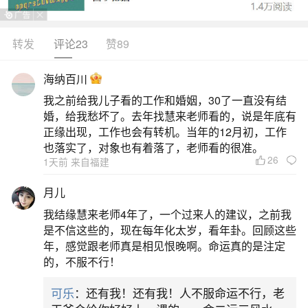
转发
评论23
赞89
生活中像还完阴债后为什么会做梦？都是很常
见的问题，但是小问题不注意可能会引起大麻烦，
海纳百川
下面就这个问题给大家做一些解读：
我之前给我儿子看的工作和婚姻，30了一直没有结
婚，给我愁坏了。去年找慧来老师看的，说是年底有
1、还完阴债后做噩梦了说明什么
正缘出现，工作也会有转机。当年的12月初，工作
也落实了，对象也有着落了，老师看的很准。
26
1天前 来自福建
还完阴债后做噩梦，通常被认为是心理或精神
层面的一种反应，并无科学依据支持其与超自然现
月儿
象有关。部分人可能因还阴债前后情绪紧张、心理
我结缘慧来老师4年了，一个过来人的建议，之前我
压力大，导致睡眠质量下降，从而引发梦境频繁或
是不信这些的，现在每年化太岁，看年卦。回顾这些
年，感觉跟老师真是相见恨晚啊。命运真的是注定
做噩梦的情况。这种情况更多源于个人信念、心理
的，不服不行！
暗示或对未知的恐惧，而非实际“债”或“灵体”的影
可乐
：还有我！还有我！人不服命运不行，老
响。民间信仰中，“阴债”多指前世或祖先遗留下的因