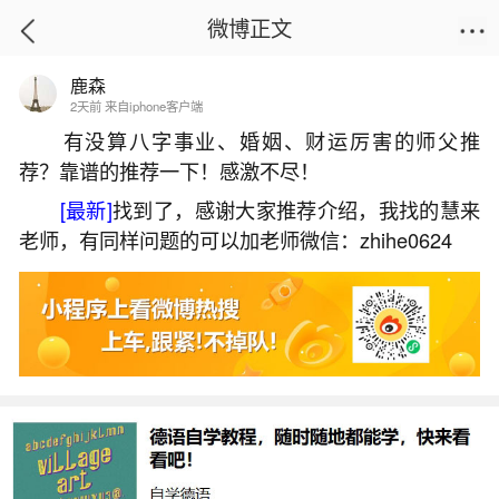
微博正文
鹿森
首页
易理笔记
正文
2天前 来自iphone客户端
有没算八字事业、婚姻、财运厉害的师父推
荐？靠谱的推荐一下！感激不尽！
还完阴债后为什么会做梦？
[最新]
找到了，感谢大家推荐介绍，我找的慧来
2026-07-08 12:06:56
17 1 赞
老师，有同样问题的可以加老师微信：zhihe0624