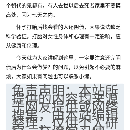
个朝代的鬼都有。有人去世以后去死者家里不要摸
七零老顽童
：我母亲前年离世，刚开始我经常
高处，因为七天之内。
做梦梦见她，后来也是朋友介绍，找到慧来老
师，安排了超度法事，做梦再也没有梦到过
怀孕打胎后找会看的人还阴债，因果说法缺乏
了，一开始是半信半疑的，图个心安，给亡母
超度，现在看来，人不信也不行。
科学验证。打胎对女性身体和心理有一定影响，应
从健康和伦理。
11
2天前 来自云南
今天就为大家讲解到这里，一定要注意还完阴
优秀的张同学
债后为什么会做梦？的问题，以免引起不必要的麻
老师收徒吗？？我对这些很感兴趣
烦，大家如果有问题也可以联系小编。
15
2天前 来自山西
免责声明：本站所
提供的内容均来源
于网友提供或网络
搜集，由本站编辑
整理，仅供个人研