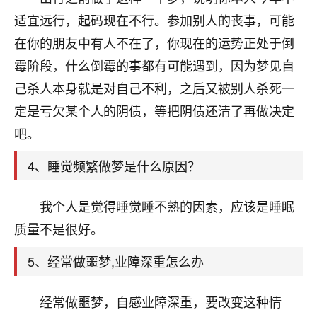
刚找老师做了补财库，希望财运更好一点！
适宜远行，起码现在不行。参加别人的丧事，可能
18
2小时前 来自海南
在你的朋友中有人不在了，你现在的运势正处于倒
霉阶段，什么倒霉的事都有可能遇到，因为梦见自
梦醒时分
己杀人本身就是对自己不利，之后又被别人杀死一
我女儿高二叛逆，大半年不上学，一说她就要死要活
的，把我们两口子愁的不行，朋友给我推荐的慧来老
定是亏欠某个人的阴债，等把阴债还清了再做决定
师，一开始我是病急乱投医，这半年来，法事一个个
吧。
做完，我女儿跟变了个人一样，不期望她能考多好的
大学，只要能安安稳稳的把书读了，身体心理都健健
4、睡觉频繁做梦是什么原因？
康康的我就很知足了！
鹿森
：可怜天下父母心啊！
我个人是觉得睡觉睡不熟的因素，应该是睡眠
质量不是很好。
16
3小时前 来自河北
5、经常做噩梦,业障深重怎么办
付深
我是公司人事调整，有升迁机会，但同时竞争的我们
经常做噩梦，自感业障深重，要改变这种情
三个，找老师的时候是抱着侥幸心理，没想到老师看