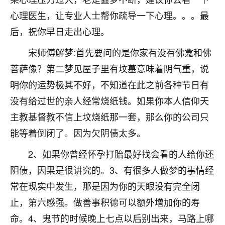
不由人！
心理医生，让专业人士帮你疏导一下心理。。。最
后，祝你早日走出心理。
9
1天前 来自四川
宋师傅解梦:首先要问的是你家有没有佛龛和佛
金白水清
菩萨像？第二梦见屋子里有坟墓意味着阴气重，说
我也想找老师看看，有没有人给个联系方式的啊？
明你的运势极其不好，不知道在此之前各种节日有
鹿森
：慧来老师微信：gjsy0624
没有给过世的亲人经常烧纸钱。如果你本人信仰天
主教基督教不信上坟烧纸那一套，那么你的公司只
12
1天前 来自江西
能等着倒闭了。因为欠阴债太多。
青春168
2、如果你曾经怀孕打胎最好找会看的人给你还
我也想要，我也想要！
15
2天前 来自山西
阴债，因果是很讲究的。3、有很多人做梦的事情经
常在现实中发生，那是因为你的天眼没有完全闭
Jessica李
止，第六感强。做善事积德可以额外增加你的寿
老师做不做超度法事？我想给我奶奶做超度，她今年
刚去世了。
命。4、鬼节的时候晚上七点以后别出来，马路上哪