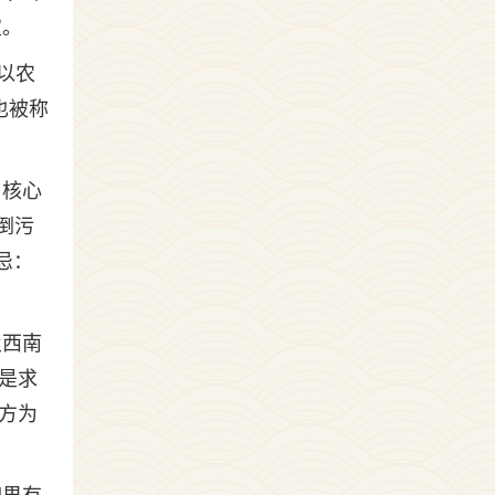
宜。
以农
也被称
。
，核心
倒污
忌：
及西南
是求
方为