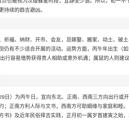
–11点也被视为次级躲星时段，宜静坐少语。所以，初一不“
、更持续的趋吉避凶。
、祈福、纳财、开市、会友，忌嫁娶、搬家、动土、破土
但仍有不少适合开展的活动。运势方面，丙午年出生（如1
当天出行容易借势获得贵人相助或意外机遇；属鼠的人则建
向
1月29日）为丙午日，宜向东北、正南、西南三方向出行或
约；正南方利人际与文书，西南方可助姻缘与家庭和睦。
方书》及近年民俗择吉实践，正月初一属岁首建寅之始，