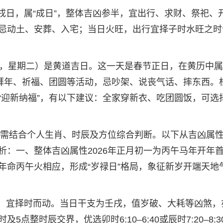
为壬戌日，属“成日”，整体吉凶参半，宜出行、求财、祭祀、
忌动土、安葬、入宅；当日火旺，出行宜择子时水旺之时
17日，星期二）是黄道吉日。这一天是春节正日，在黄历中
、拜年、祈福、团圆等活动，忌吵架、说丧气话、摔东西。
“迎新纳福”，有以下建议：全家穿新衣、吃团圆饭，可选
，但需结合个人生肖、时辰及方位综合判断。以下从吉凶属
析：一、整体吉凶属性2026年正月初一为丙午马年开年
年命丙午火相应，形成“岁禄日”格局，象征新岁开端天地
参半，宜择时而动。当日干支为壬戌，值岁破、大耗等凶煞，
整时辰交界，优选卯时6:10–6:40或辰时7:20–8:3