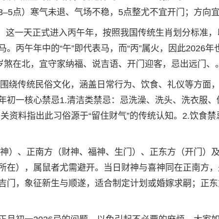
3–5点）寒气未退、气场不稳，5点整尤不宜开门；方向
7日，这一天正式进入丙午年，按照我国传统生肖划分标准，
丙午年中的“午”即代表马，而“丙”属火，因此2026年
，岁煞在北，宜守家纳福、说吉语、开门迎客，忌出远门、
主要围绕传统民俗文化，涵盖日常行为、饮食、礼仪等方面
年初一核心禁忌1.清洁类禁忌：忌洗澡、洗头、洗衣服、
关资料指出此习俗源于“留住财气”的传统认知。2.饮食禁
（喜神）、正南方（财神、福神、生门）、正东方（开门）
所在），属鼠者尤需避开。当日财神与喜神同在正南方，
吉门，象征新生与顺遂，适合制定计划或婚嫁求嗣；正东