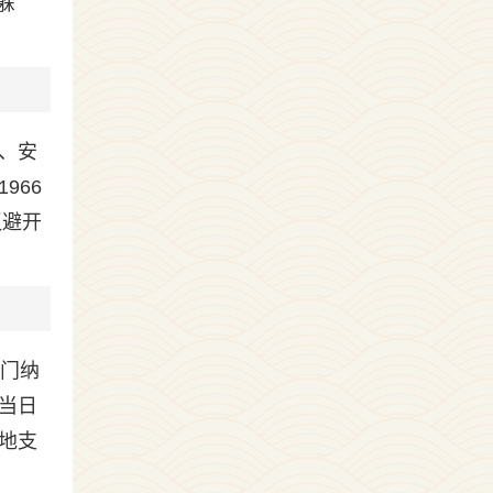
躲
、安
966
议避开
开门纳
当日
地支