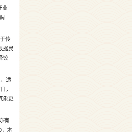
开业
调
属于传
根据民
择饺
性、适
首日，
气象更
亦有
0，木