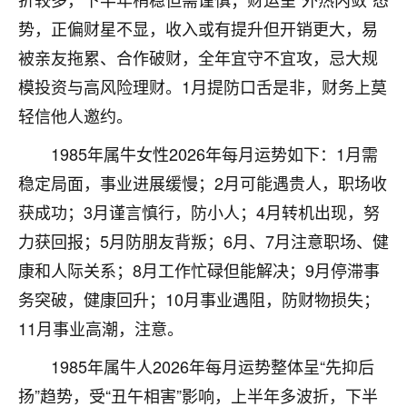
不由人！
势，正偏财星不显，收入或有提升但开销更大，易
被亲友拖累、合作破财，全年宜守不宜攻，忌大规
9
1天前 来自四川
模投资与高风险理财。1月提防口舌是非，财务上莫
金白水清
轻信他人邀约。
我也想找老师看看，有没有人给个联系方式的啊？
1985年属牛女性2026年每月运势如下：1月需
鹿森
：慧来老师微信：gjsy0624
稳定局面，事业进展缓慢；2月可能遇贵人，职场收
12
获成功；3月谨言慎行，防小人；4月转机出现，努
1天前 来自江西
力获回报；5月防朋友背叛；6月、7月注意职场、健
青春168
康和人际关系；8月工作忙碌但能解决；9月停滞事
我也想要，我也想要！
务突破，健康回升；10月事业遇阻，防财物损失；
15
2天前 来自山西
11月事业高潮，注意。
Jessica李
1985年属牛人2026年每月运势整体呈“先抑后
老师做不做超度法事？我想给我奶奶做超度，她今年
刚去世了。
扬”趋势，受“丑午相害”影响，上半年多波折，下半