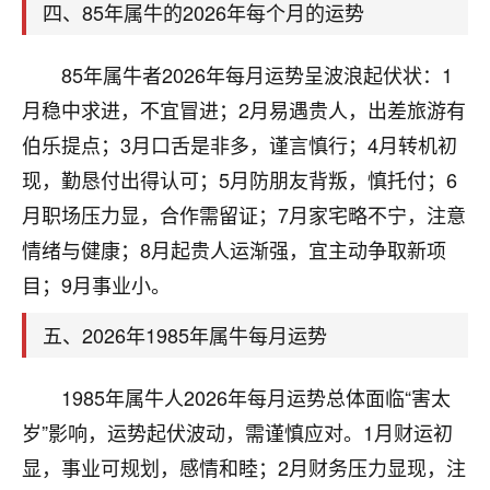
刚找老师做了补财库，希望财运更好一点！
四、85年属牛的2026年每个月的运势
18
2小时前 来自海南
85年属牛者2026年每月运势呈波浪起伏状：1
梦醒时分
月稳中求进，不宜冒进；2月易遇贵人，出差旅游有
我女儿高二叛逆，大半年不上学，一说她就要死要活
伯乐提点；3月口舌是非多，谨言慎行；4月转机初
的，把我们两口子愁的不行，朋友给我推荐的慧来老
现，勤恳付出得认可；5月防朋友背叛，慎托付；6
师，一开始我是病急乱投医，这半年来，法事一个个
做完，我女儿跟变了个人一样，不期望她能考多好的
月职场压力显，合作需留证；7月家宅略不宁，注意
大学，只要能安安稳稳的把书读了，身体心理都健健
情绪与健康；8月起贵人运渐强，宜主动争取新项
康康的我就很知足了！
目；9月事业小。
鹿森
：可怜天下父母心啊！
五、2026年1985年属牛每月运势
16
3小时前 来自河北
1985年属牛人2026年每月运势总体面临“害太
付深
岁”影响，运势起伏波动，需谨慎应对。1月财运初
我是公司人事调整，有升迁机会，但同时竞争的我们
显，事业可规划，感情和睦；2月财务压力显现，注
三个，找老师的时候是抱着侥幸心理，没想到老师看