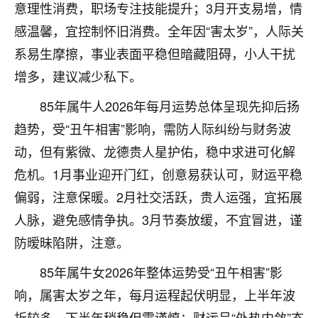
着我晋升有望，我半信半疑的按照老师建议，做了化
意理性消费，职场专注技能提升；3月开支易增，情
太岁还有一个发钱粮，本来年前的人事调整，拖到年
感温馨，宜控制怀旧消费。全年因“害太岁”，人际关
后，我以为都没戏了，结果开年一上班，开会提拔升
职第一个就是我，职务无所谓，主要是底薪加了
系易生摩擦，事业表面平稳但暗藏阻碍，小人干扰
3000，非常开心，无论如何，感恩感谢！🙏🏻
增多，建议减少私下。
鹿森
：恭喜升职加薪！！，请客吗？�
85年属牛人2026年每月运势总体呈现先抑后扬
趋势，受“丑午相害”影响，需防人际纠纷与财务波
32
12小时前 来自北京
动，但有紫微、龙德贵人星护佑，稳中求进可化解
心心相印
危机。1月事业迎开门红，创意易获认可，财运平稳
我身体不太好，总是病病殃殃的，去检查又没什么大
偏弱，注意保暖。2月社交活跃，贵人运强，宜拓展
问题，反正就是不舒服。中医西医看遍了，找不到问
人脉，避免感情争执。3月节奏放缓，不宜冒进，谨
题，后来无意中看到有人推荐慧来老师，跟老师聊过
之后，心情豁然开朗，也听老师建议，处理了一些因
防暧昧陷阱，注意。
果问题。今年以来，身体比以前好多，主要是心情好
了，老师说境随心转，现在深有体会了。
85年属牛女2026年整体运势受“丑午相害”影
响，属害太岁之年，每月运程起伏明显，上半年波
鹿森
：是的，其实跟老师聊过之后，最大的感
折较多，下半年稍稳但需谨慎；财运呈“外热内敛”态
触，首先就是心态会变好，万般皆是命，半点