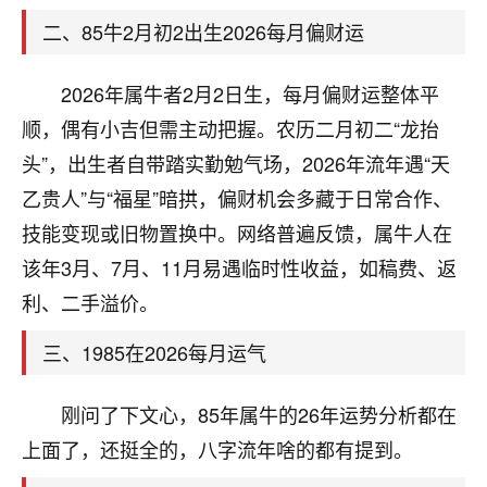
天爷会给你好好上一课的。一命二运三风水，
哪样不服都不行！
二、85牛2月初2出生2026每月偏财运
平安是福
：我也是每年找老师化太岁，看年
卦，认识老师3年了，都是缘分啊！
2026年属牛者2月2日生，每月偏财运整体平
19
顺，偶有小吉但需主动把握。农历二月初二“龙抬
17分钟前 来自湖北
头”，出生者自带踏实勤勉气场，2026年流年遇“天
心若莲花
乙贵人”与“福星”暗拱，偏财机会多藏于日常合作、
我是做餐饮的，这两年，生意屡屡受挫，店开一家关
技能变现或旧物置换中。网络普遍反馈，属牛人在
一家，要么生意不好，生意好的就出事。前些年攒的
家底快败光了，真是倒霉！我也想找人看看到底怎么
该年3月、7月、11月易遇临时性收益，如稿费、返
回事？
利、二手溢价。
鹿森
：你可以找老师看看，人有时不服命不行
三、1985在2026每月运气
啊！
太阳当空赵
：我也做餐饮的，生意不算大，但
刚问了下文心，85年属牛的26年运势分析都在
是我从找店开始都是找慧来老师跟进的，选
址、风水、还有开业日子，哪哪都看了，虽然
上面了，还挺全的，八字流年啥的都有提到。
大环境不好，但是我家生意还可以，前几天又