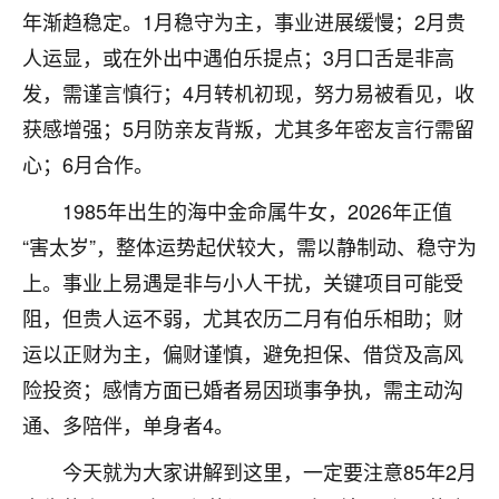
年渐趋稳定。1月稳守为主，事业进展缓慢；2月贵
七零老顽童
：我母亲前年离世，刚开始我经常
人运显，或在外出中遇伯乐提点；3月口舌是非高
做梦梦见她，后来也是朋友介绍，找到慧来老
师，安排了超度法事，做梦再也没有梦到过
发，需谨言慎行；4月转机初现，努力易被看见，收
了，一开始是半信半疑的，图个心安，给亡母
获感增强；5月防亲友背叛，尤其多年密友言行需留
超度，现在看来，人不信也不行。
心；6月合作。
11
2天前 来自云南
1985年出生的海中金命属牛女，2026年正值
优秀的张同学
“害太岁”，整体运势起伏较大，需以静制动、稳守为
老师收徒吗？？我对这些很感兴趣
上。事业上易遇是非与小人干扰，关键项目可能受
15
2天前 来自山西
阻，但贵人运不弱，尤其农历二月有伯乐相助；财
运以正财为主，偏财谨慎，避免担保、借贷及高风
险投资；感情方面已婚者易因琐事争执，需主动沟
通、多陪伴，单身者4。
今天就为大家讲解到这里，一定要注意85年2月