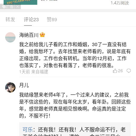
转发
评论23
赞89
生活中像85年2月出生的人2026年运程都是很
常见的问题，但是小问题不注意可能会引起大麻
海纳百川
烦，下面就这个问题给大家做一些解读：
我之前给我儿子看的工作和婚姻，30了一直没有结
婚，给我愁坏了。去年找慧来老师看的，说是年底有
一、85年农历2月的牛2026年运势如何
正缘出现，工作也会有转机。当年的12月初，工作
也落实了，对象也有着落了，老师看的很准。
26
1天前 来自福建
85年农历2月出生的属牛人2026年整体属“害太
岁”，运势先抑后扬，需以稳守为上策。这一年丑午
月儿
相害，人际易生摩擦，职场中谨防小人暗算、功劳
我结缘慧来老师4年了，一个过来人的建议，之前我
被抢或黑锅甩来。农历五月是破财与是非高发期，
是不信这些的，现在每年化太岁，看年卦。回顾这些
年，感觉跟老师真是相见恨晚啊。命运真的是注定
重大决策宜暂缓；而到八月酉丑半合，贵人运回
的，不服不行！
升，前期积累的努力开始被看见，尤其文职、设计
可乐
：还有我！还有我！人不服命运不行，老
类从业者创意有望落地发表。财运进多出快，“小耗