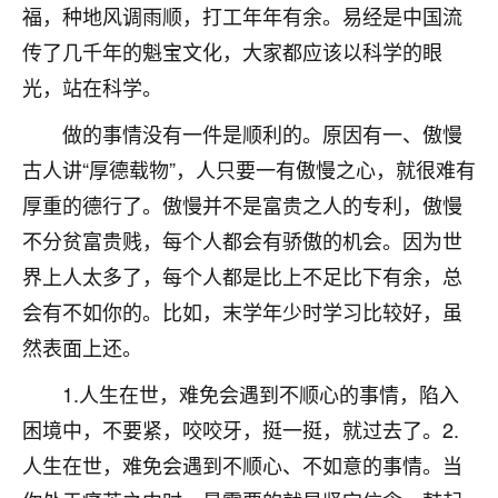
福，种地风调雨顺，打工年年有余。易经是中国流
不由人！
传了几千年的魁宝文化，大家都应该以科学的眼
9
1天前 来自四川
光，站在科学。
金白水清
做的事情没有一件是顺利的。原因有一、傲慢
我也想找老师看看，有没有人给个联系方式的啊？
古人讲“厚德载物”，人只要一有傲慢之心，就很难有
厚重的德行了。傲慢并不是富贵之人的专利，傲慢
鹿森
：慧来老师微信：gjsy0624
不分贫富贵贱，每个人都会有骄傲的机会。因为世
12
1天前 来自江西
界上人太多了，每个人都是比上不足比下有余，总
青春168
会有不如你的。比如，末学年少时学习比较好，虽
我也想要，我也想要！
然表面上还。
15
2天前 来自山西
1.人生在世，难免会遇到不顺心的事情，陷入
Jessica李
困境中，不要紧，咬咬牙，挺一挺，就过去了。2.
老师做不做超度法事？我想给我奶奶做超度，她今年
人生在世，难免会遇到不顺心、不如意的事情。当
刚去世了。