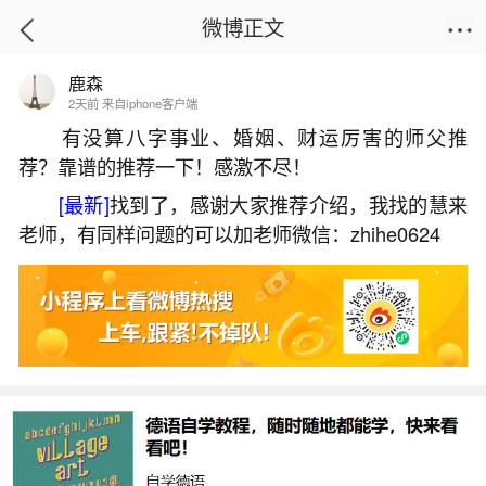
微博正文
鹿森
首页
生活杂谈
正文
2天前 来自iphone客户端
有没算八字事业、婚姻、财运厉害的师父推
荐？靠谱的推荐一下！感激不尽！
事事不顺事事难
[最新]
找到了，感谢大家推荐介绍，我找的慧来
2026-07-07 18:28:31
28 8 赞
老师，有同样问题的可以加老师微信：zhihe0624
生活中像事事不顺事事难都是很常见的问题，
但是小问题不注意可能会引起大麻烦，下面就这个
问题给大家做一些解读：
一、干什么事情都不顺利的朋友圈句子
1、有时候感到很奇怪，一事不顺事事不顺，相