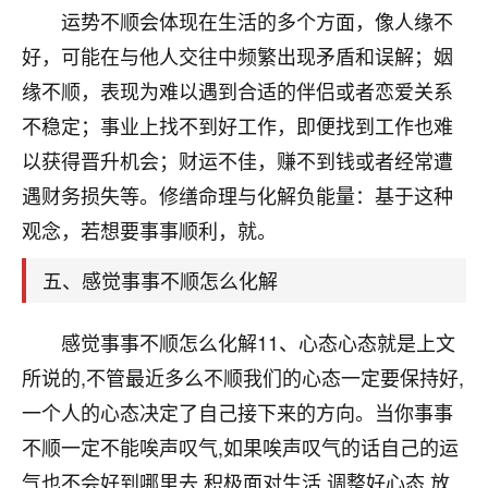
刚找老师做了补财库，希望财运更好一点！
运势不顺会体现在生活的多个方面，像人缘不
18
好，可能在与他人交往中频繁出现矛盾和误解；姻
2小时前 来自海南
缘不顺，表现为难以遇到合适的伴侣或者恋爱关系
梦醒时分
不稳定；事业上找不到好工作，即便找到工作也难
我女儿高二叛逆，大半年不上学，一说她就要死要活
以获得晋升机会；财运不佳，赚不到钱或者经常遭
的，把我们两口子愁的不行，朋友给我推荐的慧来老
师，一开始我是病急乱投医，这半年来，法事一个个
遇财务损失等。修缮命理与化解负能量：基于这种
做完，我女儿跟变了个人一样，不期望她能考多好的
观念，若想要事事顺利，就。
大学，只要能安安稳稳的把书读了，身体心理都健健
康康的我就很知足了！
五、感觉事事不顺怎么化解
鹿森
：可怜天下父母心啊！
感觉事事不顺怎么化解11、心态心态就是上文
16
3小时前 来自河北
所说的,不管最近多么不顺我们的心态一定要保持好,
付深
一个人的心态决定了自己接下来的方向。当你事事
我是公司人事调整，有升迁机会，但同时竞争的我们
不顺一定不能唉声叹气,如果唉声叹气的话自己的运
三个，找老师的时候是抱着侥幸心理，没想到老师看
气也不会好到哪里去,积极面对生活,调整好心态,放