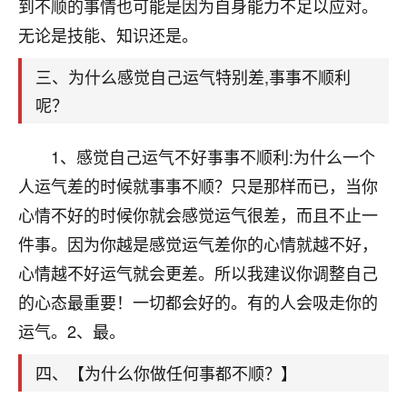
天爷会给你好好上一课的。一命二运三风水，
到不顺的事情也可能是因为自身能力不足以应对。
哪样不服都不行！
无论是技能、知识还是。
平安是福
：我也是每年找老师化太岁，看年
卦，认识老师3年了，都是缘分啊！
三、为什么感觉自己运气特别差,事事不顺利
呢？
19
17分钟前 来自湖北
心若莲花
1、感觉自己运气不好事事不顺利:为什么一个
我是做餐饮的，这两年，生意屡屡受挫，店开一家关
人运气差的时候就事事不顺？只是那样而已，当你
一家，要么生意不好，生意好的就出事。前些年攒的
心情不好的时候你就会感觉运气很差，而且不止一
家底快败光了，真是倒霉！我也想找人看看到底怎么
回事？
件事。因为你越是感觉运气差你的心情就越不好，
心情越不好运气就会更差。所以我建议你调整自己
鹿森
：你可以找老师看看，人有时不服命不行
的心态最重要！一切都会好的。有的人会吸走你的
啊！
太阳当空赵
：我也做餐饮的，生意不算大，但
运气。2、最。
是我从找店开始都是找慧来老师跟进的，选
址、风水、还有开业日子，哪哪都看了，虽然
四、【为什么你做任何事都不顺？】
大环境不好，但是我家生意还可以，前几天又