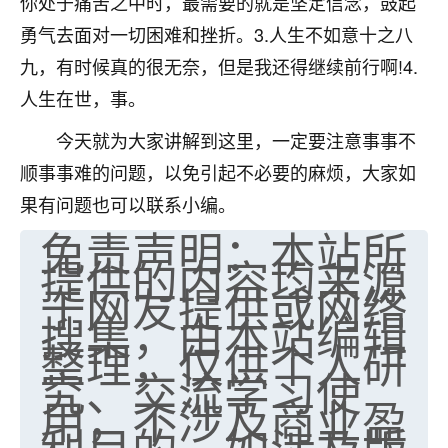
你处于痛苦之中时，最需要的就是坚定信念，鼓起
七零老顽童
：我母亲前年离世，刚开始我经常
勇气去面对一切困难和挫折。3.人生不如意十之八
做梦梦见她，后来也是朋友介绍，找到慧来老
九，有时候真的很无奈，但是我还得继续前行啊!4.
师，安排了超度法事，做梦再也没有梦到过
人生在世，事。
了，一开始是半信半疑的，图个心安，给亡母
超度，现在看来，人不信也不行。
今天就为大家讲解到这里，一定要注意事事不
11
2天前 来自云南
顺事事难的问题，以免引起不必要的麻烦，大家如
果有问题也可以联系小编。
优秀的张同学
免责声明：本站所
老师收徒吗？？我对这些很感兴趣
提供的内容均来源
15
2天前 来自山西
于网友提供或网络
搜集，由本站编辑
整理，仅供个人研
究、交流学习使
用，不涉及商业盈
利目的。如涉及版