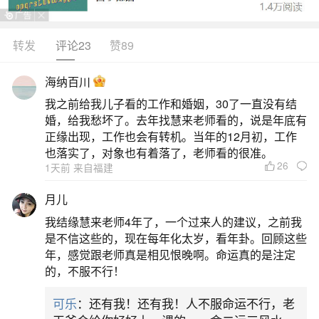
反，当自己人品爆发的时候，仿佛整个世界都在帮
着你一样，如有神助。2、工作不顺。财运不佳。本
转发
评论23
赞89
命年真的多灾多难。想抱着谁大哭一场。​3、工作遇
海纳百川
到那种越做越不顺的情况。没法安心。我估计我要
我之前给我儿子看的工作和婚姻，30了一直没有结
崩了。4、诸事不顺，财运反复，情绪不稳定，喜怒
婚，给我愁坏了。去年找慧来老师看的，说是年底有
无常。要好好改善一
正缘出现，工作也会有转机。当年的12月初，工作
也落实了，对象也有着落了，老师看的很准。
26
二、最近很倒霉事事不顺是为什么
1天前 来自福建
月儿
1.心态问题：面对生活中的挑战和困难，消极
我结缘慧来老师4年了，一个过来人的建议，之前我
的心态会加剧诸事不顺的感觉。如果总是过于焦虑
是不信这些的，现在每年化太岁，看年卦。回顾这些
或悲观，可能会影响决策和行动，从而进一步导致
年，感觉跟老师真是相见恨晚啊。命运真的是注定
的，不服不行！
事情无法顺利发展。在面对困境时，保持积极的心
态，有助于寻找解决问题的办法。2.能力不足：遇
可乐
：还有我！还有我！人不服命运不行，老