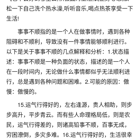
着我晋升有望，我半信半疑的按照老师建议，做了化
松一下自己洗个热水澡,听听音乐,喝点热茶享受一下
太岁还有一个发钱粮，本来年前的人事调整，拖到年
后，我以为都没戏了，结果开年一上班，开会提拔升
生活!
职第一个就是我，职务无所谓，主要是底薪加了
3000，非常开心，无论如何，感恩感谢！🙏🏻
事事不顺指的是一个人在做事情时，遇到各种
阻碍和不顺利，导致没有一件事情能够顺利进行。
鹿森
：恭喜升职加薪！！，请客吗？�
以下是关于事事不顺的几点解释和分析：1.状态描
32
12小时前 来自北京
述：事事不顺是一种负面的状态，描述的是一个人
在一段时间内，无论做什么事情都似乎无法顺利进
心心相印
行，总是遇到各种问题和困难。2.可能的原因：傲
我身体不太好，总是病病殃殃的，去检查又没什么大
问题，反正就是不舒服。中医西医看遍了，找不到问
慢：傲慢的。
题，后来无意中看到有人推荐慧来老师，跟老师聊过
之后，心情豁然开朗，也听老师建议，处理了一些因
15.运气行得好的，左右逢源，贵人相助，则步
果问题。今年以来，身体比以前好多，主要是心情好
步高升，平步青云。而有些人命理格局低，则是农
了，老师说境随心转，现在深有体会了。
民，运气行得差的，则诸高铅事不顺，百事无成，
鹿森
：是的，其实跟老师聊过之后，最大的感
穷困潦倒，多灾多难。16.运气行得好的，生活很幸
触，首先就是心态会变好，万般皆是命，半点