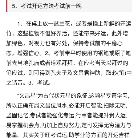
着我晋升有望，我半信半疑的按照老师建议，做了化
5、考试开运方法考试前一晚
太岁还有一个发钱粮，本来年前的人事调整，拖到年
后，我以为都没戏了，结果开年一上班，开会提拔升
职第一个就是我，职务无所谓，主要是底薪加了
1、在桌上放一盆兰花，或者是插上新鲜的开运
3000，非常开心，无论如何，感恩感谢！🙏🏻
竹，这些植物不但好养活，还能带来好运，此外增
加绿色，对视力也有好处，保持考试前的平稳心
鹿森
：恭喜升职加薪！！，请客吗？�
态，增强信心。2、考前带平时使用的钢笔或原子笔
32
12小时前 来自北京
前去当地孔庙或者道观拜拜。在应考当天以拜过的
心心相印
笔应试，则可得到孔夫子及文昌君神助，取必(笔)中
我身体不太好，总是病病殃殃的，去检查又没什么大
之谐音。3、考试。
问题，反正就是不舒服。中医西医看遍了，找不到问
“文昌星”为古代状元星的象征,这颗星专管学习,
题，后来无意中看到有人推荐慧来老师，跟老师聊过
之后，心情豁然开朗，也听老师建议，处理了一些因
所以正确布局文昌位风水,必能开启智能,扫除无明,
果问题。今年以来，身体比以前好多，主要是心情好
坚固记忆,考试者能强化考运,行事者能提升贵人运,
了，老师说境随心转，现在深有体会了。
易掌握机会点,再加上自身努力,定可发挥无穷潜力与
鹿森
：是的，其实跟老师聊过之后，最大的感
能量。其实关于旺考试运,助学业等方面的开运吉祥
触，首先就是心态会变好，万般皆是命，半点