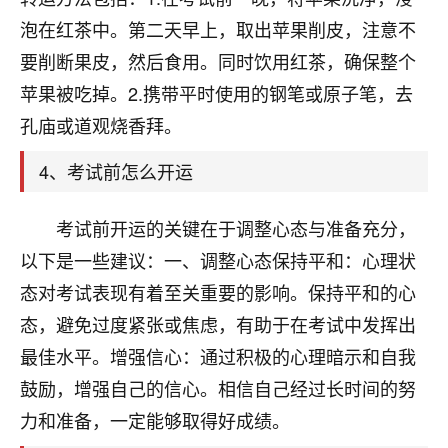
刚找老师做了补财库，希望财运更好一点！
泡在红茶中。第二天早上，取出苹果削皮，注意不
18
2小时前 来自海南
要削断果皮，然后食用。同时饮用红茶，确保整个
苹果被吃掉。2.携带平时使用的钢笔或原子笔，去
梦醒时分
孔庙或道观烧香拜。
我女儿高二叛逆，大半年不上学，一说她就要死要活
的，把我们两口子愁的不行，朋友给我推荐的慧来老
4、考试前怎么开运
师，一开始我是病急乱投医，这半年来，法事一个个
做完，我女儿跟变了个人一样，不期望她能考多好的
大学，只要能安安稳稳的把书读了，身体心理都健健
考试前开运的关键在于调整心态与准备充分，
康康的我就很知足了！
以下是一些建议：一、调整心态保持平和：心理状
鹿森
：可怜天下父母心啊！
态对考试表现有着至关重要的影响。保持平和的心
态，避免过度紧张或焦虑，有助于在考试中发挥出
16
3小时前 来自河北
最佳水平。增强信心：通过积极的心理暗示和自我
付深
鼓励，增强自己的信心。相信自己经过长时间的努
我是公司人事调整，有升迁机会，但同时竞争的我们
力和准备，一定能够取得好成绩。
三个，找老师的时候是抱着侥幸心理，没想到老师看