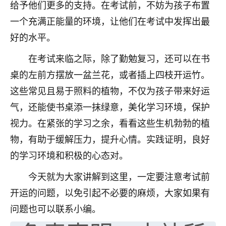
给予他们更多的支持。在考试前，不妨为孩子布置
七零老顽童
：我母亲前年离世，刚开始我经常
一个充满正能量的环境，让他们在考试中发挥出最
做梦梦见她，后来也是朋友介绍，找到慧来老
好的水平。
师，安排了超度法事，做梦再也没有梦到过
了，一开始是半信半疑的，图个心安，给亡母
在考试来临之际，除了勤勉复习，还可以在书
超度，现在看来，人不信也不行。
桌的左前方摆放一盆兰花，或者插上四枝开运竹。
11
2天前 来自云南
这些常见且易于照料的植物，不仅为孩子带来好运
气，还能使书桌添一抹绿意，美化学习环境，保护
优秀的张同学
视力。在紧张的学习之余，看看这些生机勃勃的植
老师收徒吗？？我对这些很感兴趣
15
2天前 来自山西
物，有助于缓解压力，提升心情。实践证明，良好
的学习环境和积极的心态对。
今天就为大家讲解到这里，一定要注意考试前
开运的问题，以免引起不必要的麻烦，大家如果有
问题也可以联系小编。