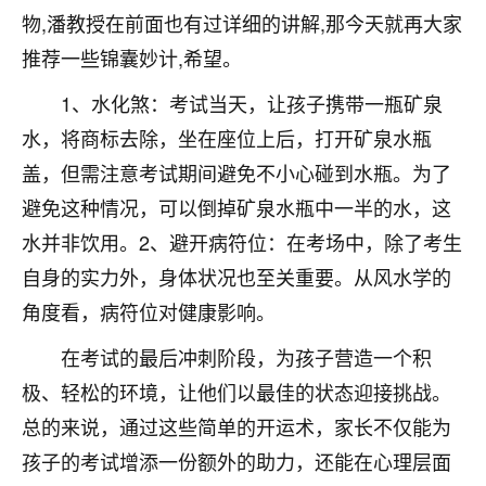
物,潘教授在前面也有过详细的讲解,那今天就再大家
不由人！
推荐一些锦囊妙计,希望。
9
1天前 来自四川
1、水化煞：考试当天，让孩子携带一瓶矿泉
金白水清
水，将商标去除，坐在座位上后，打开矿泉水瓶
我也想找老师看看，有没有人给个联系方式的啊？
盖，但需注意考试期间避免不小心碰到水瓶。为了
鹿森
：慧来老师微信：gjsy0624
避免这种情况，可以倒掉矿泉水瓶中一半的水，这
水并非饮用。2、避开病符位：在考场中，除了考生
12
1天前 来自江西
自身的实力外，身体状况也至关重要。从风水学的
青春168
角度看，病符位对健康影响。
我也想要，我也想要！
在考试的最后冲刺阶段，为孩子营造一个积
15
2天前 来自山西
极、轻松的环境，让他们以最佳的状态迎接挑战。
Jessica李
总的来说，通过这些简单的开运术，家长不仅能为
老师做不做超度法事？我想给我奶奶做超度，她今年
孩子的考试增添一份额外的助力，还能在心理层面
刚去世了。