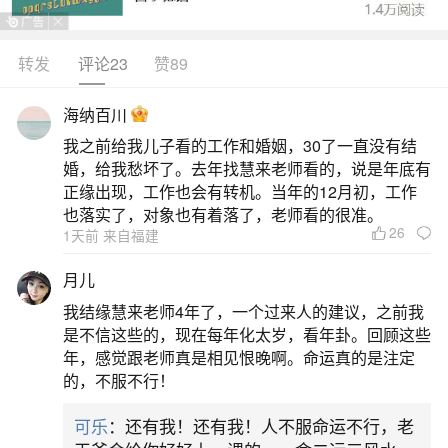
转发
评论23
赞89
生活中像考试前开运都是很常见的问题，但是
小问题不注意可能会引起大麻烦，下面就这个问题
海纳百川
给大家做一些解读：
我之前给我儿子看的工作和婚姻，30了一直没有结
婚，给我愁坏了。去年找慧来老师看的，说是年底有
1、考试前要怎么开运呢？
正缘出现，工作也会有转机。当年的12月初，工作
也落实了，对象也有着落了，老师看的很准。
26
1天前 来自福建
考试开运方法考试前一晚：只需在考生学习的
书桌摆一盆兰花，或是找一个花瓶，里面插上四支
月儿
开运竹，摆在左前方即可。一、考前转运方法1、在
我结缘慧来老师4年了，一个过来人的建议，之前我
考试的前一晚，将苹果洗净，并且浸泡在红茶中，
是不信这些的，现在每年化太岁，看年卦。回顾这些
年，感觉跟老师真是相见恨晚啊。命运真的是注定
等到了第二天早上，将苹果取出削皮，记住果皮千
的，不服不行！
万不能削断，然后再喝一点红茶，要确保将整个苹
可乐
：还有我！还有我！人不服命运不行，老
果全部吃掉。2、可以带上一些平时所用的钢笔