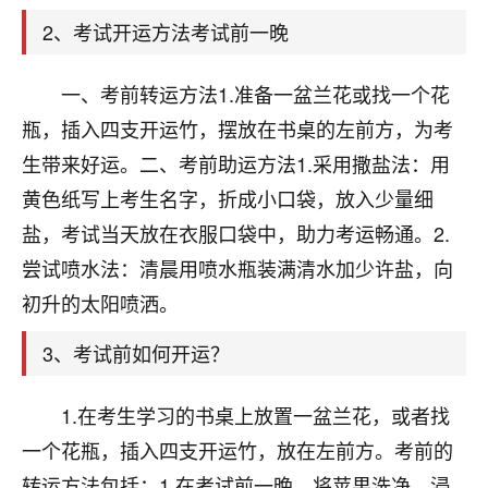
天爷会给你好好上一课的。一命二运三风水，
哪样不服都不行！
2、考试开运方法考试前一晚
平安是福
：我也是每年找老师化太岁，看年
卦，认识老师3年了，都是缘分啊！
一、考前转运方法1.准备一盆兰花或找一个花
19
瓶，插入四支开运竹，摆放在书桌的左前方，为考
17分钟前 来自湖北
生带来好运。二、考前助运方法1.采用撒盐法：用
心若莲花
黄色纸写上考生名字，折成小口袋，放入少量细
我是做餐饮的，这两年，生意屡屡受挫，店开一家关
盐，考试当天放在衣服口袋中，助力考运畅通。2.
一家，要么生意不好，生意好的就出事。前些年攒的
家底快败光了，真是倒霉！我也想找人看看到底怎么
尝试喷水法：清晨用喷水瓶装满清水加少许盐，向
回事？
初升的太阳喷洒。
鹿森
：你可以找老师看看，人有时不服命不行
3、考试前如何开运？
啊！
太阳当空赵
：我也做餐饮的，生意不算大，但
1.在考生学习的书桌上放置一盆兰花，或者找
是我从找店开始都是找慧来老师跟进的，选
址、风水、还有开业日子，哪哪都看了，虽然
一个花瓶，插入四支开运竹，放在左前方。考前的
大环境不好，但是我家生意还可以，前几天又
转运方法包括：1.在考试前一晚，将苹果洗净，浸