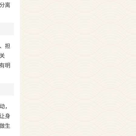
分离
、担
关
有明
动，
让身
做生