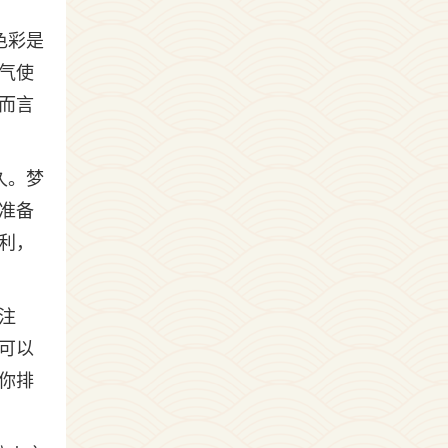
色彩是
气使
而言
久。梦
准备
利，
注
可以
你排