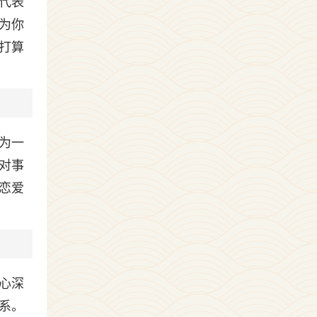
代表
为你
打算
为一
对事
恋爱
心深
系。