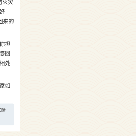
防火灾
好
回来的
你担
婆回
相处
家如
如涉