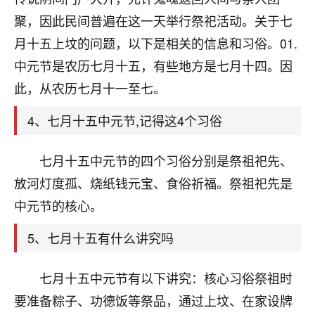
刚找老师做了补财库，希望财运更好一点！
聚，因此民间普遍在这一天举行祭祀活动。关于七
18
2小时前 来自海南
月十五上坟的问题，以下是相关的信息和习俗。01.
中元节是农历七月十五，有些地方是七月十四。因
梦醒时分
此，从农历七月十一至七。
我女儿高二叛逆，大半年不上学，一说她就要死要活
的，把我们两口子愁的不行，朋友给我推荐的慧来老
4、七月十五中元节,记得这4个习俗
师，一开始我是病急乱投医，这半年来，法事一个个
做完，我女儿跟变了个人一样，不期望她能考多好的
大学，只要能安安稳稳的把书读了，身体心理都健健
七月十五中元节的四个习俗分别是祭祖祀先、
康康的我就很知足了！
放河灯度孤、烧纸钱元宝、食俗祈福。祭祖祀先是
鹿森
：可怜天下父母心啊！
中元节的核心。
16
3小时前 来自河北
5、七月十五有什么讲究吗
付深
七月十五中元节有以下讲究：核心习俗祭祖时
我是公司人事调整，有升迁机会，但同时竞争的我们
要准备粽子、功德饭等祭品，通过上坟、在家设牌
三个，找老师的时候是抱着侥幸心理，没想到老师看