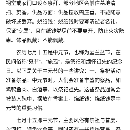
祠堂或家门口设案祭拜，部分地区会前往墓地清
不由人！
扫、焚香。供品方面：供品摆放需庄重，不能随意
9
1天前 来自四川
破坏或丢弃。烧纸钱：烧纸钱时要写清逝者名讳，
保证“专属”，且在纸钱燃尽前不要离开，防止火灾隐
金白水清
患。饰品佩戴：不能佩戴。
我也想找老师看看，有没有人给个联系方式的啊？
农历七月十五是中元节，也称为盂兰盆节，在
鹿森
：慧来老师微信：gjsy0624
民间俗称“鬼节”、“施孤”，是祭祀和缅怀祖先的纪念
12
1天前 来自江西
日。以下是关于中元节的一些讲究：一、祭祀活动
准备祭品：中元节时，人们会准备丰盛的祭品，如
青春168
鸡鸭鱼肉、白酒等，以祭祀祖先。这些祭品通常会
我也想要，我也想要！
15
2天前 来自山西
被装入碗中，摆放在香案上。烧纸钱：烧纸钱是中
元节的重要习俗。
Jessica李
老师做不做超度法事？我想给我奶奶做超度，她今年
七月十五即中元节，主要风俗有祭祖与普度、
刚去世了。
放河灯、特色饮食等，同时还有一些传统禁忌。祭