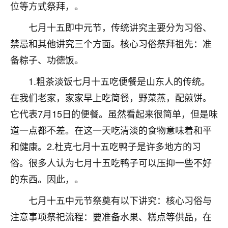
着我晋升有望，我半信半疑的按照老师建议，做了化
位等方式祭拜，。
太岁还有一个发钱粮，本来年前的人事调整，拖到年
后，我以为都没戏了，结果开年一上班，开会提拔升
七月十五即中元节，传统讲究主要分为习俗、
职第一个就是我，职务无所谓，主要是底薪加了
禁忌和其他讲究三个方面。核心习俗祭拜祖先：准
3000，非常开心，无论如何，感恩感谢！🙏🏻
备粽子、功德饭。
鹿森
：恭喜升职加薪！！，请客吗？�
1.粗茶淡饭七月十五吃便餐是山东人的传统。
32
12小时前 来自北京
在我们老家，家家早上吃简餐，野菜蒸，配煎饼。
它代表7月15日的便餐。虽然看起来很简单，但是味
心心相印
道一点都不差。在这一天吃清淡的食物意味着和平
我身体不太好，总是病病殃殃的，去检查又没什么大
问题，反正就是不舒服。中医西医看遍了，找不到问
和健康。2.杜克七月十五吃鸭子是许多地方的习
题，后来无意中看到有人推荐慧来老师，跟老师聊过
俗。很多人认为七月十五吃鸭子可以压抑一些不好
之后，心情豁然开朗，也听老师建议，处理了一些因
的东西。因此，。
果问题。今年以来，身体比以前好多，主要是心情好
了，老师说境随心转，现在深有体会了。
七月十五中元节祭奠有以下讲究：核心习俗与
鹿森
：是的，其实跟老师聊过之后，最大的感
注意事项祭祀流程：要准备水果、糕点等供品，在
触，首先就是心态会变好，万般皆是命，半点