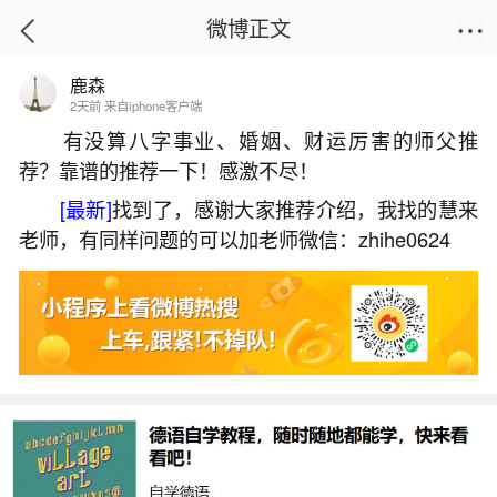
微博正文
鹿森
首页
易理笔记
正文
2天前 来自iphone客户端
有没算八字事业、婚姻、财运厉害的师父推
荐？靠谱的推荐一下！感激不尽！
济南七月十五习俗
[最新]
找到了，感谢大家推荐介绍，我找的慧来
2026-07-07 15:11:09
13 1 赞
老师，有同样问题的可以加老师微信：zhihe0624