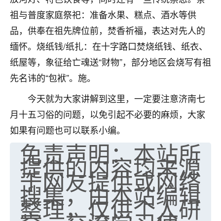
七零老顽童
：我母亲前年离世，刚开始我经常
祖与普度家庭祭祀：准备水果、糕点、酒水等供
做梦梦见她，后来也是朋友介绍，找到慧来老
品，供奉在祖先牌位前，焚香祈福，表达对先人的
师，安排了超度法事，做梦再也没有梦到过
缅怀。烧纸钱/纸扎：在十字路口焚烧纸钱、纸衣、
了，一开始是半信半疑的，图个心安，给亡母
超度，现在看来，人不信也不行。
纸屋等，象征给亡魂送“财物”，部分地区会烧写有祖
先名讳的“包袱”。施。
11
2天前 来自云南
今天就为大家讲解到这里，一定要注意济南七
优秀的张同学
月十五习俗的问题，以免引起不必要的麻烦，大家
老师收徒吗？？我对这些很感兴趣
15
如果有问题也可以联系小编。
2天前 来自山西
免责声明：本站所
提供的内容均来源
于网友提供或网络
搜集，由本站编辑
整理，仅供个人研