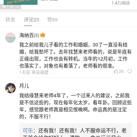
转发
评论23
赞89
生活中像济南七月十五习俗都是很常见的问
题，但是小问题不注意可能会引起大麻烦，下面就
海纳百川
这个问题给大家做一些解读：
我之前给我儿子看的工作和婚姻，30了一直没有结
婚，给我愁坏了。去年找慧来老师看的，说是年底有
1、山东七月十五吃什么
正缘出现，工作也会有转机。当年的12月初，工作
也落实了，对象也有着落了，老师看的很准。
26
1天前 来自福建
山东七月十五（中元节）的饮食习俗主要包括
吃粗茶淡饭、饺子以及参与瓜节相关食俗，具体内
月儿
容如下：吃粗茶淡饭在山东，中元节又称“掐嘴节”，
我结缘慧来老师4年了，一个过来人的建议，之前我
人们习惯在这一天吃粗茶淡饭，以此祈求家人平安
是不信这些的，现在每年化太岁，看年卦。回顾这些
年，感觉跟老师真是相见恨晚啊。命运真的是注定
好运。其中，地瓜萝卜汤是推荐菜肴之一。其制作
的，不服不行！
方法为：将地瓜切块，萝卜擦成细丝，花生米搅打
可乐
：还有我！还有我！人不服命运不行，老
成汁。随后，将花生汁倒入锅中烧