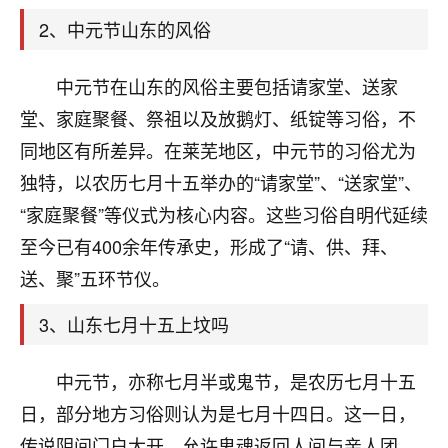
天爷会给你好好上一课的。一命二运三风水，
哪样不服都不行！
2、中元节山东的风俗
平安是福
：我也是每年找老师化太岁，看年
卦，认识老师3年了，都是缘分啊！
中元节在山东的风俗主要包括请家堂、送家
19
堂、家庭聚餐、祭祖以及放鹅灯、纸锭等习俗，不
17分钟前 来自湖北
同地区有所差异。在莱芜地区，中元节的习俗尤为
心若莲花
独特，以农历七月十五举办的“请家堂”、“送家堂”、
我是做餐饮的，这两年，生意屡屡受挫，店开一家关
“家庭聚餐”等仪式为核心内容。这些习俗自明代延续
一家，要么生意不好，生意好的就出事。前些年攒的
家底快败光了，真是倒霉！我也想找人看看到底怎么
至今已有400余年传承史，形成了“请、供、拜、
回事？
送、聚”五环节仪。
鹿森
：你可以找老师看看，人有时不服命不行
3、山东七月十五上坟吗
啊！
太阳当空赵
：我也做餐饮的，生意不算大，但
中元节，亦称七月半或鬼节，是农历七月十五
是我从找店开始都是找慧来老师跟进的，选
址、风水、还有开业日子，哪哪都看了，虽然
日，部分地方习俗则认为是七月十四日。这一日，
大环境不好，但是我家生意还可以，前几天又
传说阴间门户大开，允许鬼魂返回人间与亲人团