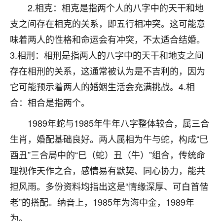
着我晋升有望，我半信半疑的按照老师建议，做了化
2.相克：相克是指两个人的八字中的天干和地
太岁还有一个发钱粮，本来年前的人事调整，拖到年
支之间存在相克的关系，即五行相冲突。这可能意
后，我以为都没戏了，结果开年一上班，开会提拔升
职第一个就是我，职务无所谓，主要是底薪加了
味着两人的性格和命运会有冲突，不太适合结婚。
3000，非常开心，无论如何，感恩感谢！🙏🏻
3.相刑：相刑是指两人的八字中的天干和地支之间
鹿森
：恭喜升职加薪！！，请客吗？�
存在相刑的关系，这通常被认为是不吉利的，因为
它可能预示着两人的婚姻生活会充满挑战。4.相
32
12小时前 来自北京
合：相合是指两个。
心心相印
1989年蛇与1985年牛年八字整体较合，属三合
我身体不太好，总是病病殃殃的，去检查又没什么大
生肖，婚配基础良好。两人属相为牛与蛇，构成“巳
问题，反正就是不舒服。中医西医看遍了，找不到问
题，后来无意中看到有人推荐慧来老师，跟老师聊过
酉丑”三合局中的“巳（蛇）丑（牛）”组合，传统命
之后，心情豁然开朗，也听老师建议，处理了一些因
理视作天作之合，感情易有默契、同心协力，能共
果问题。今年以来，身体比以前好多，主要是心情好
担风雨。多份资料均指出这是“情缘深厚、可白首偕
了，老师说境随心转，现在深有体会了。
老”的搭配。纳音上，1985年为海中金，1989年
鹿森
：是的，其实跟老师聊过之后，最大的感
为。
触，首先就是心态会变好，万般皆是命，半点