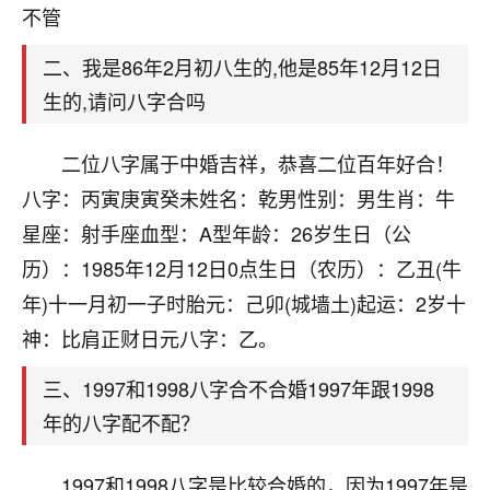
天爷会给你好好上一课的。一命二运三风水，
不管
哪样不服都不行！
平安是福
：我也是每年找老师化太岁，看年
二、我是86年2月初八生的,他是85年12月12日
卦，认识老师3年了，都是缘分啊！
生的,请问八字合吗
19
17分钟前 来自湖北
二位八字属于中婚吉祥，恭喜二位百年好合！
心若莲花
八字：丙寅庚寅癸未姓名：乾男性别：男生肖：牛
我是做餐饮的，这两年，生意屡屡受挫，店开一家关
星座：射手座血型：A型年龄：26岁生日（公
一家，要么生意不好，生意好的就出事。前些年攒的
家底快败光了，真是倒霉！我也想找人看看到底怎么
历）：1985年12月12日0点生日（农历）：乙丑(牛
回事？
年)十一月初一子时胎元：己卯(城墙土)起运：2岁十
神：比肩正财日元八字：乙。
鹿森
：你可以找老师看看，人有时不服命不行
啊！
三、1997和1998八字合不合婚1997年跟1998
太阳当空赵
：我也做餐饮的，生意不算大，但
是我从找店开始都是找慧来老师跟进的，选
年的八字配不配？
址、风水、还有开业日子，哪哪都看了，虽然
大环境不好，但是我家生意还可以，前几天又
1997和1998八字是比较合婚的，因为1997年是