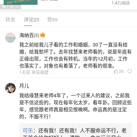
转发
评论23
赞89
生活中像两个牛年生的人八字合吗？都是很常
见的问题，但是小问题不注意可能会引起大麻烦，
海纳百川
下面就这个问题给大家做一些解读：
我之前给我儿子看的工作和婚姻，30了一直没有结
婚，给我愁坏了。去年找慧来老师看的，说是年底有
一、女牛年男马时俩人八字合吗？
正缘出现，工作也会有转机。当年的12月初，工作
也落实了，对象也有着落了，老师看的很准。
26
1天前 来自福建
在八字中,两个人的格局都比较相近,例如:两人
都属于印旺;或运势同步;或两人同属于身弱或身强;
月儿
或两个人的金木水火土的五行都属于均衡类型,或偏
我结缘慧来老师4年了，一个过来人的建议，之前我
激类型等等,格局相近,他们往往对某件事情看法相
是不信这些的，现在每年化太岁，看年卦。回顾这些
年，感觉跟老师真是相见恨晚啊。命运真的是注定
同,有着共同的爱好,说话很容易投缘,双方常常是想
的，不服不行！
法一致,因此结婚后,两个人才感觉很融洽幸福。5、
可乐
：还有我！还有我！人不服命运不行，老
两个人的八字互补,婚姻才会融洽幸福。男女配婚中,