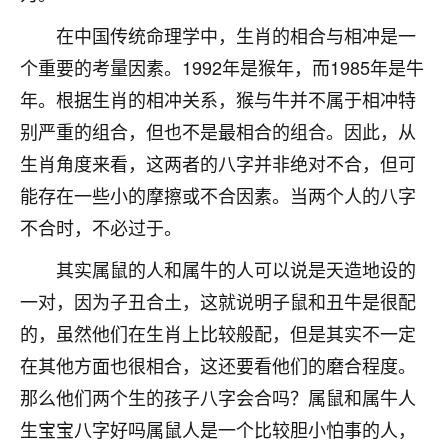
不由人！
在中国传统命理学中，生肖的相合与相冲是一
9
个重要的考量因素。1992年是猴年，而1985年是牛
1天前 来自四川
年。根据生肖的相冲关系，猴与牛并不属于相冲特
金白水清
别严重的组合，但也不是最相合的组合。因此，从
我也想找老师看看，有没有人给个联系方式的啊？
生肖角度来看，这两者的八字并非绝对不合，但可
鹿森
：慧来老师微信：gjsy0624
能存在一些小的摩擦或不合因素。当两个人的八字
不合时，不必过于。
12
1天前 来自江西
其实属鼠的人和属牛的人可以说是天造地设的
青春168
一对，因为子丑合土，这就说明子鼠和丑牛是很配
我也想要，我也想要！
15
2天前 来自山西
的，虽然他们在生肖上比较般配，但是其实不一定
在其他方面也很相合，这还要看他们的磨合程度。
Jessica李
那么他们两个生的孩子八字会合吗？属鼠和属牛人
老师做不做超度法事？我想给我奶奶做超度，她今年
生宝宝八字好吗属鼠人是一个比较胆小怕事的人，
刚去世了。