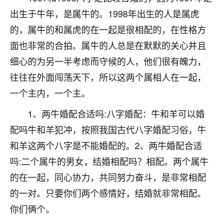
刚找老师做了补财库，希望财运更好一点！
出生于牛年，是属牛的。1998年出生的人是属虎
18
2小时前 来自海南
的，属牛的和属虎的在一起是很相配的，在性格方
面也非常的合拍。属牛的人总是在默默的关心并且
梦醒时分
细心的为另一半考虑而守候的人，他们很有魄力，
我女儿高二叛逆，大半年不上学，一说她就要死要活
的，把我们两口子愁的不行，朋友给我推荐的慧来老
往往在外面闯荡天下，所以这两个属相人在一起，
师，一开始我是病急乱投医，这半年来，法事一个个
一个主内，一个主。
做完，我女儿跟变了个人一样，不期望她能考多好的
大学，只要能安安稳稳的把书读了，身体心理都健健
1、两牛婚配合适吗:八字婚配：牛和羊可以婚
康康的我就很知足了！
配吗牛和羊犯冲，按照我国古代八字婚配习俗，牛
鹿森
：可怜天下父母心啊！
和羊这两个八字是不能婚配的。2、两牛婚配合适
吗:二个属牛的男女，结婚相配吗？相配。两个属牛
16
3小时前 来自河北
的在一起，同心协力，共同努力奋斗，是非常相配
付深
的一对。只要你们两个感情好，结婚就非常相配。
我是公司人事调整，有升迁机会，但同时竞争的我们
你们俩个。
三个，找老师的时候是抱着侥幸心理，没想到老师看