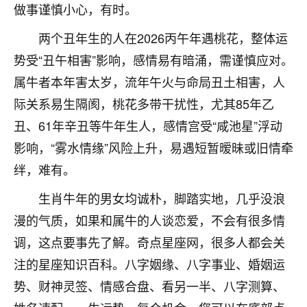
做事谨慎小心，有时。
七零老顽童
：我母亲前年离世，刚开始我经常
做梦梦见她，后来也是朋友介绍，找到慧来老
两个丑年生的人在2026丙午年遇桃花，整体运
师，安排了超度法事，做梦再也没有梦到过
势受“丑午相害”影响，感情易有暗涌，需谨慎应对。
了，一开始是半信半疑的，图个心安，给亡母
属牛者本年害太岁，流年午火与命局丑土相害，人
超度，现在看来，人不信也不行。
际关系易生隔阂，桃花多带干扰性，尤其85年乙
11
2天前 来自云南
丑、61年辛丑等牛年生人，感情宫受“咸池星”浮动
优秀的张同学
影响，“雾水情缘”风险上升，易遇短暂暧昧或旧情牵
老师收徒吗？？我对这些很感兴趣
绊，难有。
15
2天前 来自山西
生肖牛年的男女均诚朴，脚踏实地，几乎没浪
漫的气质，如果和属牛的人谈恋爱，不会有很多情
调，这点要事先了解。奇点星座网，很多人都会关
注的星座知识百科。八字姻缘、八字事业、婚姻运
势、财神灵签、情感合盘、看另一半、八字测算、