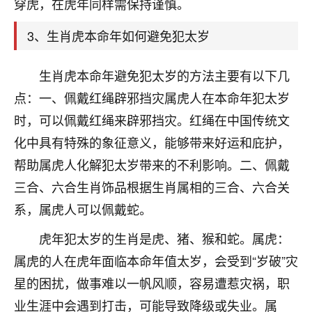
天爷会给你好好上一课的。一命二运三风水，
穿虎，在虎年同样需保持谨慎。
哪样不服都不行！
平安是福
：我也是每年找老师化太岁，看年
3、生肖虎本命年如何避免犯太岁
卦，认识老师3年了，都是缘分啊！
生肖虎本命年避免犯太岁的方法主要有以下几
19
17分钟前 来自湖北
点：一、佩戴红绳辟邪挡灾属虎人在本命年犯太岁
心若莲花
时，可以佩戴红绳来辟邪挡灾。红绳在中国传统文
我是做餐饮的，这两年，生意屡屡受挫，店开一家关
化中具有特殊的象征意义，能够带来好运和庇护，
一家，要么生意不好，生意好的就出事。前些年攒的
帮助属虎人化解犯太岁带来的不利影响。二、佩戴
家底快败光了，真是倒霉！我也想找人看看到底怎么
回事？
三合、六合生肖饰品根据生肖属相的三合、六合关
系，属虎人可以佩戴蛇。
鹿森
：你可以找老师看看，人有时不服命不行
啊！
虎年犯太岁的生肖是虎、猪、猴和蛇。属虎：
太阳当空赵
：我也做餐饮的，生意不算大，但
属虎的人在虎年面临本命年值太岁，会受到“岁破”灾
是我从找店开始都是找慧来老师跟进的，选
址、风水、还有开业日子，哪哪都看了，虽然
星的困扰，做事难以一帆风顺，容易遭惹灾祸，职
大环境不好，但是我家生意还可以，前几天又
业生涯中会遇到打击，可能导致降级或失业。属