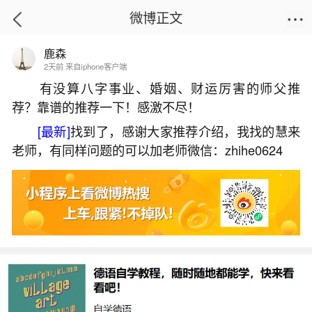
微博正文
鹿森
首页
易理笔记
正文
2天前 来自iphone客户端
有没算八字事业、婚姻、财运厉害的师父推
荐？靠谱的推荐一下！感激不尽！
虎年本命年犯太岁吗？
[最新]
找到了，感谢大家推荐介绍，我找的慧来
2026-07-07 12:31:12
21 9 赞
老师，有同样问题的可以加老师微信：zhihe0624
生活中像虎年本命年犯太岁吗？都是很常见的
问题，但是小问题不注意可能会引起大麻烦，下面
就这个问题给大家做一些解读：
1、本人是1986年的,在哪些年犯太岁或冲太岁
或害太岁。？？？