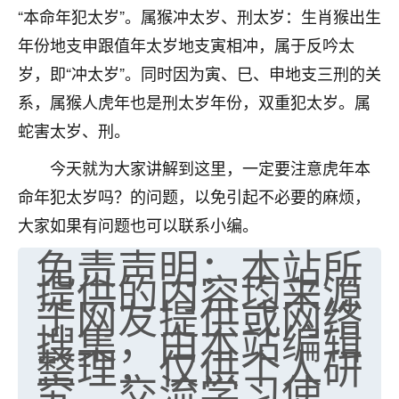
“本命年犯太岁”。属猴冲太岁、刑太岁：生肖猴出生
七零老顽童
：我母亲前年离世，刚开始我经常
年份地支申跟值年太岁地支寅相冲，属于反吟太
做梦梦见她，后来也是朋友介绍，找到慧来老
师，安排了超度法事，做梦再也没有梦到过
岁，即“冲太岁”。同时因为寅、巳、申地支三刑的关
了，一开始是半信半疑的，图个心安，给亡母
系，属猴人虎年也是刑太岁年份，双重犯太岁。属
超度，现在看来，人不信也不行。
蛇害太岁、刑。
11
2天前 来自云南
今天就为大家讲解到这里，一定要注意虎年本
优秀的张同学
命年犯太岁吗？的问题，以免引起不必要的麻烦，
老师收徒吗？？我对这些很感兴趣
大家如果有问题也可以联系小编。
15
2天前 来自山西
免责声明：本站所
提供的内容均来源
于网友提供或网络
搜集，由本站编辑
整理，仅供个人研
究、交流学习使