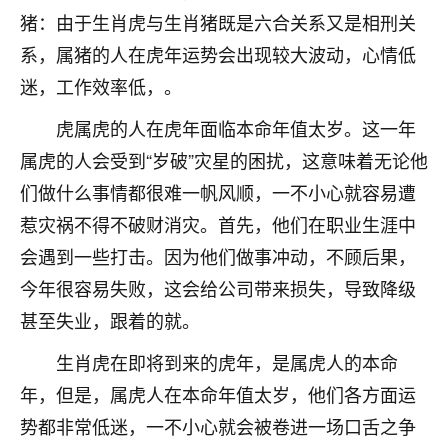
刚找老师做了补财库，希望财运更好一点！
猪：由于生肖虎与生肖猪既是六合关系又是相刑关
18
2小时前 来自海南
系，属猪的人在虎年运势会出现较大波动，心情低
迷，工作效率低，。
梦醒时分
我女儿高二叛逆，大半年不上学，一说她就要死要活
虎属虎的人在虎年面临本命年值太岁。这一年
的，把我们两口子愁的不行，朋友给我推荐的慧来老
属虎的人会受到“岁破”灾星的困扰，这意味着无论他
师，一开始我是病急乱投医，这半年来，法事一个个
们做什么事情都很难一帆风顺，一不小心就容易遭
做完，我女儿跟变了个人一样，不期望她能考多好的
大学，只要能安安稳稳的把书读了，身体心理都健健
惹灾祸不得不破财消灾。首先，他们在职业生涯中
康康的我就很知足了！
会遇到一些打击。因为他们做事冲动，不顾后果，
鹿森
：可怜天下父母心啊！
今年很容易失败，这会给公司带来损失，导致降级
甚至失业，跟着的就。
16
3小时前 来自河北
生肖虎在即将到来的虎年，是属虎人的本命
付深
年，但是，属虎人在本命年值太岁，他们各方面运
我是公司人事调整，有升迁机会，但同时竞争的我们
势都非常低迷，一不小心就会被卷进一场口舌之争
三个，找老师的时候是抱着侥幸心理，没想到老师看