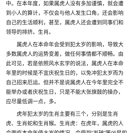
着我晋升有望，我半信半疑的按照老师建议，做了化
中。在本年度，如果属虎人没有多加谨慎，就会遭
太岁还有一个发钱粮，本来年前的人事调整，拖到年
到小人的算计，不仅会与他人发生口角，还会影响
后，我以为都没戏了，结果开年一上班，开会提拔升
自己的生活顺利，甚至，属虎人还会遭到同事们和
职第一个就是我，职务无所谓，主要是底薪加了
3000，非常开心，无论如何，感恩感谢！🙏🏻
领导的排挤。生肖。
鹿森
：恭喜升职加薪！！，请客吗？�
属虎人在本命年会受到犯太岁的影响，导致大
多数属虎人的运势变差，做任何事情都不顺畅。由
32
12小时前 来自北京
此可见，若是依照风水玄学的说法，属虎人在本命
心心相印
年里的时候是不宜庆祝生日的，以免冲犯太岁而为
我身体不太好，总是病病殃殃的，去检查又没什么大
自己招来厄运。但并不是说属虎人在今年里完全不
问题，反正就是不舒服。中医西医看遍了，找不到问
能举办或者庆祝生日，只是不能大张旗鼓的操办，
题，后来无意中看到有人推荐慧来老师，跟老师聊过
之后，心情豁然开朗，也听老师建议，处理了一些因
应尽量低调一点，多。
果问题。今年以来，身体比以前好多，主要是心情好
了，老师说境随心转，现在深有体会了。
虎年犯太岁的生肖主要有三个，分别是生肖
虎、生肖蛇和生肖猴。生肖虎：在虎年，属虎的人
鹿森
：是的，其实跟老师聊过之后，最大的感
会面临本命年值太岁的情况，会受到“岁破”等凶星的
触，首先就是心态会变好，万般皆是命，半点