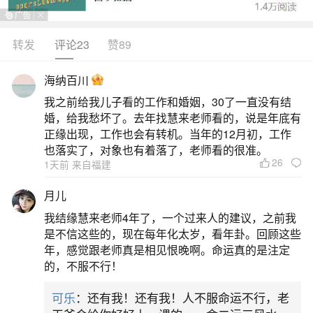
1986年出生的人属虎，因此在虎年会犯太岁。
虎年是指出生年份的属相年，对于1986年出生的人
转发
评论23
赞89
来说，就是1986年本人的本命年，这一年犯太岁。
海纳百川
此外，猴年会冲太岁。冲太岁通常指的是与本命年
我之前给我儿子看的工作和婚姻，30了一直没有结
生肖相冲的年份，对个人运势有一定影响。对于属
婚，给我愁坏了。去年找慧来老师看的，说是年底有
虎的人来说，猴年是冲太岁的年份。而蛇年则会害
正缘出现，工作也会有转机。当年的12月初，工作
也落实了，对象也有着落了，老师看的很准。
太岁。害太岁指的是与本命年生肖相害的年份，
26
1天前 来自福建
2、虎年哪个属相犯太岁？
月儿
我结缘慧来老师4年了，一个过来人的建议，之前我
虎年犯太岁的属相主要有虎、猴、蛇：虎：虎
是不信这些的，现在每年化太岁，看年卦。回顾这些
年对虎属相来说是太岁本命年，虎虎相冲，形成“冲
年，感觉跟老师真是相见恨晚啊。命运真的是注定
的，不服不行！
太岁”。猴：猴属相在虎年会受到冲击，即猴冲虎，
需特别留意。蛇：蛇属相也会受到虎的冲击，即蛇
可乐
：还有我！还有我！人不服命运不行，老