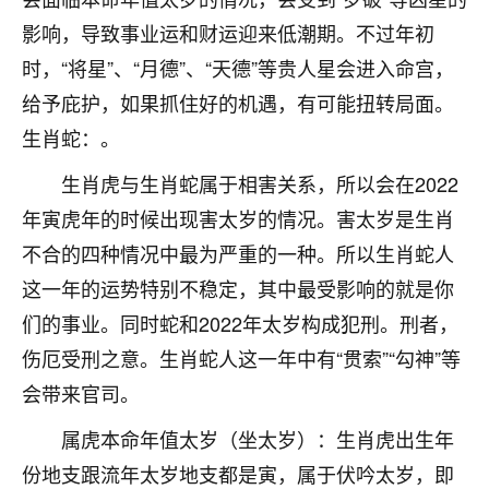
不由人！
影响，导致事业运和财运迎来低潮期。不过年初
时，“将星”、“月德”、“天德”等贵人星会进入命宫，
9
1天前 来自四川
给予庇护，如果抓住好的机遇，有可能扭转局面。
金白水清
生肖蛇：。
我也想找老师看看，有没有人给个联系方式的啊？
生肖虎与生肖蛇属于相害关系，所以会在2022
鹿森
：慧来老师微信：gjsy0624
年寅虎年的时候出现害太岁的情况。害太岁是生肖
不合的四种情况中最为严重的一种。所以生肖蛇人
12
1天前 来自江西
这一年的运势特别不稳定，其中最受影响的就是你
青春168
们的事业。同时蛇和2022年太岁构成犯刑。刑者，
我也想要，我也想要！
伤厄受刑之意。生肖蛇人这一年中有“贯索”“勾神”等
15
2天前 来自山西
会带来官司。
Jessica李
属虎本命年值太岁（坐太岁）：生肖虎出生年
老师做不做超度法事？我想给我奶奶做超度，她今年
刚去世了。
份地支跟流年太岁地支都是寅，属于伏吟太岁，即