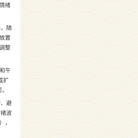
情绪
晶，随
放置
调整
年和午
或扩
可。
守、避
情绪波
），