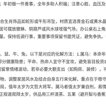
；年初做一件善事，全年多助人积福；注意心脏、血压及
戴三合生肖饰品如蛇形或牛形吊坠，材质宜选青金石或黄水
居可摆放貔貅、铜葫芦或风水球增强气场，办公桌右上角
量。保持低调行事，重要事项保留书面凭证，避免争执。
马、鼠、牛、兔，以下是对应的化解方法：1.属马：本命
解部分健康隐患；平命、热命人宜守不宜攻，避免盲目投资
月需留意情绪波动，若非必要大额支出（如购房、装修），
吉祥物、调整家居风水及结合自身五行来化解，重点在于稳
旺之局，值年太岁为文哲大将军。属马者值太岁兼自刑，易
正规道观拜太岁，供品用三杯清茶、五果（避开梨与香蕉