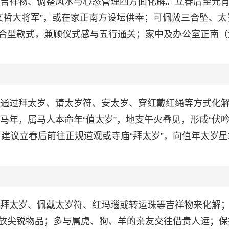
佩戴吉祥物、调整风水与心态管理四方面化解。立春后至元
“文哲大将军”，或在家正南方设坛供奉；可佩戴三合坠、太
合型款式，兼顾仪式感与五行通关；家中及办公室正南（
，需通过拜太岁、请太岁符、安太岁、穿红戴红绳等方式化
午马年，属马人本命年“值太岁”，地支午火叠见，形成“伏
建议立春后前往正规道观或寺庙“拜太岁”，向值年太岁星
通过拜太岁、佩戴太岁符、红玛瑙或转运珠等吉祥物来化解
放尖锐物品；多与属虎、狗、羊的亲友交往借贵人运；保