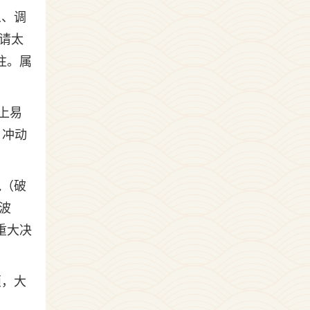
人、调
请太
往。属
上易
、冲动
。
兔（破
波
重大决
烦，大