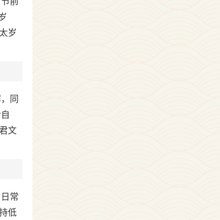
宵节前
岁
太岁
解，同
吟自
君文
；日常
持低