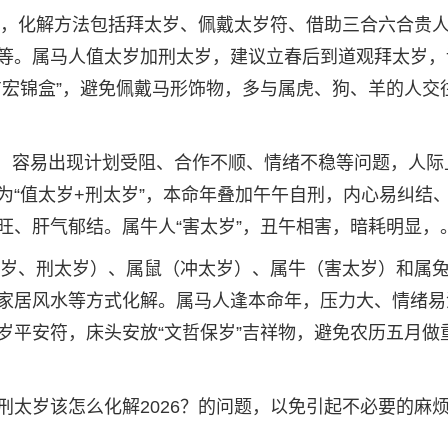
、兔，化解方法包括拜太岁、佩戴太岁符、借助三合六合贵
等。属马人值太岁加刑太岁，建议立春后到道观拜太岁，
吉宏锦盒”，避免佩戴马形饰物，多与属虎、狗、羊的人交
相破，容易出现计划受阻、合作不顺、情绪不稳等问题，人际
为“值太岁+刑太岁”，本命年叠加午午自刑，内心易纠结
旺、肝气郁结。属牛人“害太岁”，丑午相害，暗耗明显，
值太岁、刑太岁）、属鼠（冲太岁）、属牛（害太岁）和属
家居风水等方式化解。属马人逢本命年，压力大、情绪易
岁平安符，床头安放“文哲保岁”吉祥物，避免农历五月做
刑太岁该怎么化解2026？的问题，以免引起不必要的麻