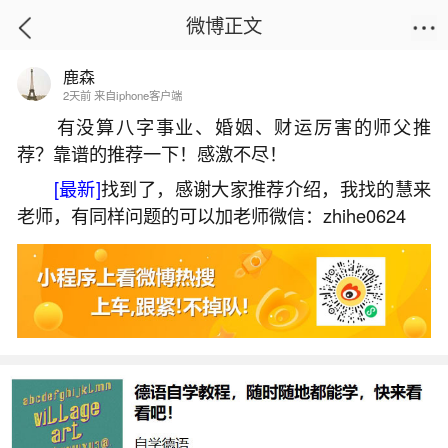
微博正文
鹿森
首页
易理笔记
正文
2天前 来自iphone客户端
有没算八字事业、婚姻、财运厉害的师父推
荐？靠谱的推荐一下！感激不尽！
贵人运最旺的生肖女
[最新]
找到了，感谢大家推荐介绍，我找的慧来
2026-07-06 21:49:48
9 4 赞
老师，有同样问题的可以加老师微信：zhihe0624
生活中像贵人运最旺的生肖女都是很常见的问
题，但是小问题不注意可能会引起大麻烦，下面就
这个问题给大家做一些解读：
一、好福气三大生肖女一生贵人多嫁得如意郎
君养出孝顺儿女晚