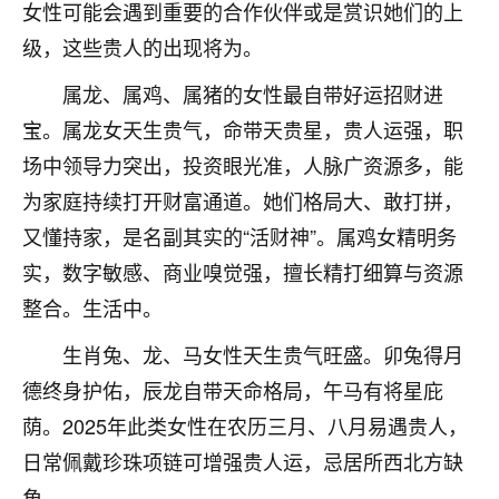
着我晋升有望，我半信半疑的按照老师建议，做了化
女性可能会遇到重要的合作伙伴或是赏识她们的上
太岁还有一个发钱粮，本来年前的人事调整，拖到年
级，这些贵人的出现将为。
后，我以为都没戏了，结果开年一上班，开会提拔升
职第一个就是我，职务无所谓，主要是底薪加了
属龙、属鸡、属猪的女性最自带好运招财进
3000，非常开心，无论如何，感恩感谢！🙏🏻
宝。属龙女天生贵气，命带天贵星，贵人运强，职
鹿森
：恭喜升职加薪！！，请客吗？�
场中领导力突出，投资眼光准，人脉广资源多，能
为家庭持续打开财富通道。她们格局大、敢打拼，
32
12小时前 来自北京
又懂持家，是名副其实的“活财神”。属鸡女精明务
心心相印
实，数字敏感、商业嗅觉强，擅长精打细算与资源
我身体不太好，总是病病殃殃的，去检查又没什么大
整合。生活中。
问题，反正就是不舒服。中医西医看遍了，找不到问
题，后来无意中看到有人推荐慧来老师，跟老师聊过
生肖兔、龙、马女性天生贵气旺盛。卯兔得月
之后，心情豁然开朗，也听老师建议，处理了一些因
德终身护佑，辰龙自带天命格局，午马有将星庇
果问题。今年以来，身体比以前好多，主要是心情好
了，老师说境随心转，现在深有体会了。
荫。2025年此类女性在农历三月、八月易遇贵人，
日常佩戴珍珠项链可增强贵人运，忌居所西北方缺
鹿森
：是的，其实跟老师聊过之后，最大的感
角。
触，首先就是心态会变好，万般皆是命，半点