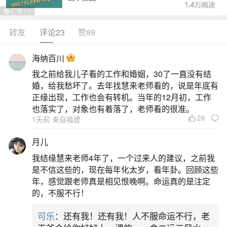
属兔女温润善良，自带贵人运，命中有“德桦贵
人”护佑，丈夫疼爱有加，子女聪慧孝顺，越老越显
转发
评论23
赞89
气质，福气层层叠加；属牛女踏实忠厚，持家有
海纳百川
道，是公认的“旺家聚宝盆”，上孝长辈、下教子女，
我之前给我儿子看的工作和婚姻，30了一直没有结
用勤恳和厚道积攒福报，晚年财富稳增、家庭和
婚，给我愁坏了。去年找慧来老师看的，说是年底有
睦；属鸡女聪慧灵秀，做事有章法、社交能力强，
正缘出现，工作也会有转机。当年的12月初，工作
也落实了，对象也有着落了，老师看的很准。
既能旺夫催贵，又能教子成才，婚后家业兴旺，子
26
1天前 来自福建
二、一辈子贵人多的生肖女
月儿
我结缘慧来老师4年了，一个过来人的建议，之前我
属兔女温婉贤淑，自带亲和力与贵气，说话做
是不信这些的，现在每年化太岁，看年卦。回顾这些
事有分寸，容易赢得他人信任与提携；属蛇女智慧
年，感觉跟老师真是相见恨晚啊。命运真的是注定
的，不服不行！
过人、眼光独到，懂时机、善经营，贵人常在关键
时刻雪中送炭；属龙女霸气十足、目标坚定，敢闯
可乐
：还有我！还有我！人不服命运不行，老