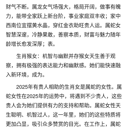
刚找老师做了补财库，希望财运更好一点！
财气不断。属龙女气场强大，格局开阔，做事有魄
18
2小时前 来自海南
力，能带全家跃上新台阶，事业家庭双丰收；家中
西南位宜摆黄水晶，穿红金衣助旺贵人运。属蛇女
梦醒时分
智慧深邃，冷静果敢，善察本质，财富与魅力随年
我女儿高二叛逆，大半年不上学，一说她就要死要活
的，把我们两口子愁的不行，朋友给我推荐的慧来老
龄增长愈发深厚；表。
师，一开始我是病急乱投医，这半年来，法事一个个
生肖猴女：机智与幽默并存猴女天生善于观
做完，我女儿跟变了个人一样，不期望她能考多好的
大学，只要能安安稳稳的把书读了，身体心理都健健
察，拥有极强的表达能力和幽默感。她们能快速融
康康的我就很知足了！
入新环境，成为。
鹿森
：可怜天下父母心啊！
2025年有贵人相助的生肖女是属蛇的女性。属
16
蛇女性在2025年的运势中，将遇到不少贵人，这些
3小时前 来自河北
贵人会为她们提供有力的支持和帮助。属蛇女性天
付深
生聪明、机智过人，这一年里，她们的这些特质将
我是公司人事调整，有升迁机会，但同时竞争的我们
更加凸显，吸引众多赞赏的目光。在工作上，属蛇
三个，找老师的时候是抱着侥幸心理，没想到老师看