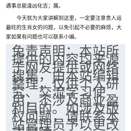
遇事总能逢凶化吉；属。
七零老顽童
：我母亲前年离世，刚开始我经常
做梦梦见她，后来也是朋友介绍，找到慧来老
今天就为大家讲解到这里，一定要注意贵人运
师，安排了超度法事，做梦再也没有梦到过
最旺的生肖女的问题，以免引起不必要的麻烦，大
了，一开始是半信半疑的，图个心安，给亡母
超度，现在看来，人不信也不行。
家如果有问题也可以联系小编。
免责声明：本站所
11
2天前 来自云南
提供的内容均来源
于网友提供或网络
优秀的张同学
搜集，由本站编辑
老师收徒吗？？我对这些很感兴趣
15
整理，仅供个人研
2天前 来自山西
究、交流学习使
用，不涉及商业盈
利目的。如涉及版
权问题，请联系本
站管理员予以更改