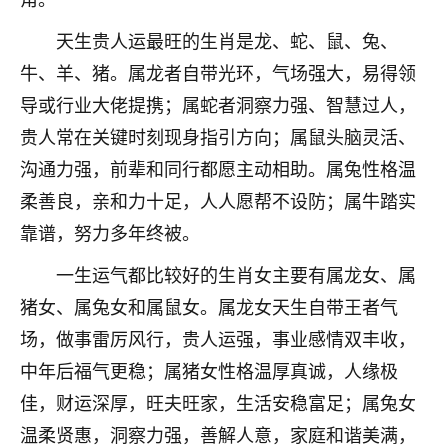
不由人！
天生贵人运最旺的生肖是龙、蛇、鼠、兔、
9
1天前 来自四川
牛、羊、猪。属龙者自带光环，气场强大，易得领
导或行业大佬提携；属蛇者洞察力强、智慧过人，
金白水清
贵人常在关键时刻现身指引方向；属鼠头脑灵活、
我也想找老师看看，有没有人给个联系方式的啊？
沟通力强，前辈和同行都愿主动相助。属兔性格温
鹿森
：慧来老师微信：gjsy0624
柔善良，亲和力十足，人人愿帮不设防；属牛踏实
靠谱，努力多年终被。
12
1天前 来自江西
一生运气都比较好的生肖女主要有属龙女、属
青春168
猪女、属兔女和属鼠女。属龙女天生自带王者气
我也想要，我也想要！
15
2天前 来自山西
场，做事雷厉风行，贵人运强，事业感情双丰收，
中年后福气更稳；属猪女性格温厚真诚，人缘极
Jessica李
佳，财运深厚，旺夫旺家，生活安稳富足；属兔女
老师做不做超度法事？我想给我奶奶做超度，她今年
刚去世了。
温柔贤惠，洞察力强，善解人意，家庭和谐美满，