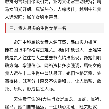
天爷会给你好好上一课的。一命二运三风水，
敢拼的气场自带吸引力，业内大佬常主动扶持；属
哪样不服都不行！
马女阳光开朗、真诚热心，人缘极佳，越到中年贵
平安是福
：我也是每年找老师化太岁，看年
人运越旺；属羊女稳重善良。
卦，认识老师3年了，都是缘分啊！
三、贵人最多的生肖女第一名
19
17分钟前 来自湖北
心若莲花
命理中称属蛇女贵人源旺盛，靠山实力雄厚，
我是做餐饮的，这两年，生意屡屡受挫，店开一家关
能在困境中轻松渡过难关。她们不缺贵人，更难得
一家，要么生意不好，生意好的就出事。前些年攒的
的是贵人往往在人生重要节点精准出现，帮她们明
家底快败光了，真是倒霉！我也想找人看看到底怎么
回事？
确方向、增强信心。网络资料多次强调，属蛇女的
贵人运在十二生肖中公认最旺。她们性格沉稳、处
鹿森
：你可以找老师看看，人有时不服命不行
事得体，既有分寸感又不失亲和力，让人愿帮、敢
啊！
太阳当空赵
：我也做餐饮的，生意不算大，但
托、乐助，形成良性人际。
是我从找店开始都是找慧来老师跟进的，选
址、风水、还有开业日子，哪哪都看了，虽然
天生贵气命的4大生肖女是属龙、属蛇、属猪、
大环境不好，但是我家生意还可以，前几天又
属马。她们自带福运，一生顺心如意，旺夫旺家，