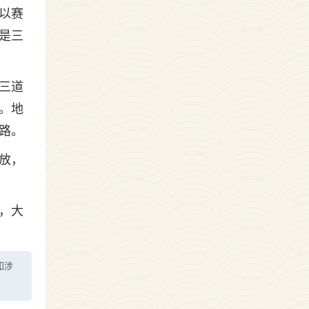
以赛
是三
三道
。地
0路。
放，
，大
如涉