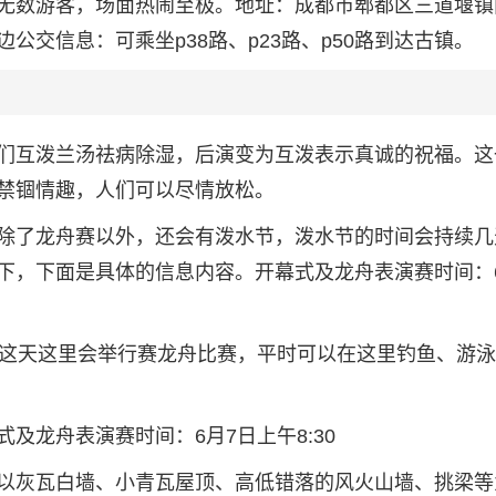
无数游客，场面热闹至极。地址：成都市郫都区三道堰镇
交信息：可乘坐p38路、p23路、p50路到达古镇。
们互泼兰汤祛病除湿，后演变为互泼表示真诚的祝福。这
禁锢情趣，人们可以尽情放松。
除了龙舟赛以外，还会有泼水节，泼水节的时间会持续几
下，下面是具体的信息内容。开幕式及龙舟表演赛时间：
节这天这里会举行赛龙舟比赛，平时可以在这里钓鱼、游
及龙舟表演赛时间：6月7日上午8:30
以灰瓦白墙、小青瓦屋顶、高低错落的风火山墙、挑梁等