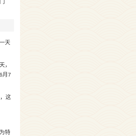
门
一天
天，
6月7
泳，这
为特