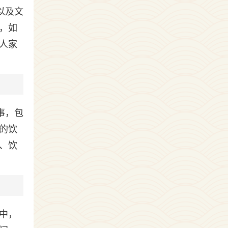
以及文
，如
上人家
事，包
的饮
港、饮
中，