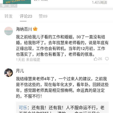
转发
评论23
赞89
生活中像2026属蛇害太岁什么意思？都是很常
见的问题，但是小问题不注意可能会引起大麻烦，
海纳百川
下面就这个问题给大家做一些解读：
我之前给我儿子看的工作和婚姻，30了一直没有结
婚，给我愁坏了。去年找慧来老师看的，说是年底有
1、2026年犯太岁的生肖有哪些
正缘出现，工作也会有转机。当年的12月初，工作
也落实了，对象也有着落了，老师看的很准。
26
1天前 来自福建
根据生肖与太岁的相互关系，2026年为农历丙
午年，也就是马年，所以首先属马的人在这一年会
月儿
犯太岁，称为“值太岁”。此外，属蛇的人在这一年会
我结缘慧来老师4年了，一个过来人的建议，之前我
“刑太岁”，意味着可能会遭遇刑罚或者矛盾冲突；属
是不信这些的，现在每年化太岁，看年卦。回顾这些
年，感觉跟老师真是相见恨晚啊。命运真的是注定
虎的人则会“冲太岁”，代表可能会有冲击和变动；而
的，不服不行！
属猪的人则会“害太岁”，
可乐
：还有我！还有我！人不服命运不行，老
2、2026年属蛇属龙太岁有哪些生肖