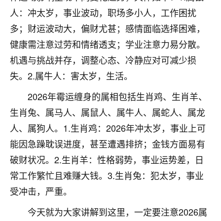
人：冲太岁，事业波动，职场多小人，工作困扰
七零老顽童
：我母亲前年离世，刚开始我经常
做梦梦见她，后来也是朋友介绍，找到慧来老
多；财运波动大，偏财尤甚；感情面临选择困难，
师，安排了超度法事，做梦再也没有梦到过
健康需注意过劳和情绪透支；学业注意力易分散。
了，一开始是半信半疑的，图个心安，给亡母
机遇与挑战并存，调整心态、冷静应对可减少损
超度，现在看来，人不信也不行。
失。2.属牛人：害太岁，生活。
11
2天前 来自云南
2026年霉运缠身的属相包括生肖鸡、生肖羊、
优秀的张同学
生肖兔、属马人、属鼠人、属牛人、属蛇人、属龙
老师收徒吗？？我对这些很感兴趣
人、属狗人。1.生肖鸡：2026年冲太岁，事业上可
15
2天前 来自山西
能因急躁耽误进度，甚至遭遇排挤；金钱方面易有
破财状况。2.生肖羊：性格弱势，事业运势差，日
常工作繁忙且难赚大钱。3.生肖兔：犯太岁，事业
受冲击，严重。
今天就为大家讲解到这里，一定要注意2026属