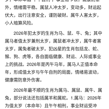
刚找老师做了补财库，希望财运更好一点！
外，情绪需平稳。属鼠人冲太岁，变动多，财运起
18
2小时前 来自海南
伏大，出行注意安全，谨防破财。属牛人害太岁，
小人暗算风险。
梦醒时分
我女儿高二叛逆，大半年不上学，一说她就要死要活
2026年犯太岁的生肖为马、鼠、牛、兔；其中
的，把我们两口子愁的不行，朋友给我推荐的慧来老
属马者值太岁兼刑太岁，属鼠者冲太岁，属牛者害
师，一开始我是病急乱投医，这半年来，法事一个个
做完，我女儿跟变了个人一样，不期望她能考多好的
太岁，属兔者破太岁。犯凶星的生肖包括龙、蛇、
大学，只要能安安稳稳的把书读了，身体心理都健健
猴、狗、虎等，各自面临健康、财运、人际或事业
康康的我就很知足了！
上的挑战。2026年是丙午马年，属马人正值本命
鹿森
：可怜天下父母心啊！
年，形成值太岁与午午自刑的局面，情绪易波动，
健康需防意外伤害。
16
3小时前 来自河北
2026年最不顺的生肖为属马、属鼠、属牛、属
付深
兔，部分说法还包括属羊和属蛇。1.属马：2026年
我是公司人事调整，有升迁机会，但同时竞争的我们
三个，找老师的时候是抱着侥幸心理，没想到老师看
为值太岁（本命年）且午午相刑，事业财运受冲