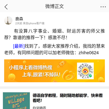
微博正文
鹿森
首页
易理笔记
正文
2天前 来自iphone客户端
有没算八字事业、婚姻、财运厉害的师父推
荐？靠谱的推荐一下！感激不尽！
2026属蛇害太岁什么意思？
[最新]
找到了，感谢大家推荐介绍，我找的慧来
2026-07-06 17:33:35
23 4 赞
老师，有同样问题的可以加老师微信：zhihe0624