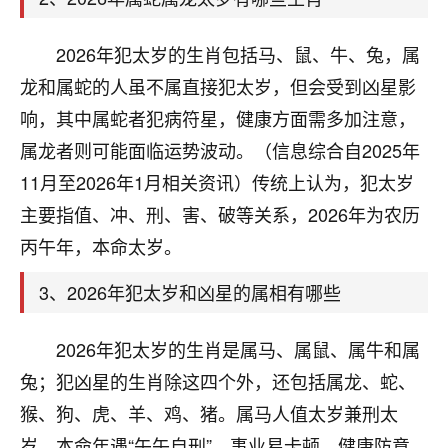
天爷会给你好好上一课的。一命二运三风水，
哪样不服都不行！
平安是福
：我也是每年找老师化太岁，看年
2026年犯太岁的生肖包括马、鼠、牛、兔，属
卦，认识老师3年了，都是缘分啊！
龙和属蛇的人虽不属直接犯太岁，但会受到凶星影
19
响，其中属蛇者犯病符星，健康方面需多加注意，
17分钟前 来自湖北
属龙者则可能面临运势波动。（信息综合自2025年
心若莲花
11月至2026年1月相关资讯）传统上认为，犯太岁
我是做餐饮的，这两年，生意屡屡受挫，店开一家关
主要指值、冲、刑、害、破等关系，2026年为农历
一家，要么生意不好，生意好的就出事。前些年攒的
家底快败光了，真是倒霉！我也想找人看看到底怎么
丙午年，本命太岁。
回事？
3、2026年犯太岁和凶星的属相有哪些
鹿森
：你可以找老师看看，人有时不服命不行
啊！
2026年犯太岁的生肖是属马、属鼠、属牛和属
太阳当空赵
：我也做餐饮的，生意不算大，但
兔；犯凶星的生肖除这四个外，还包括属龙、蛇、
是我从找店开始都是找慧来老师跟进的，选
址、风水、还有开业日子，哪哪都看了，虽然
猴、狗、虎、羊、鸡、猪。属马人值太岁兼刑太
大环境不好，但是我家生意还可以，前几天又
岁，本命年遇“午午自刑”，事业易卡顿，健康防意