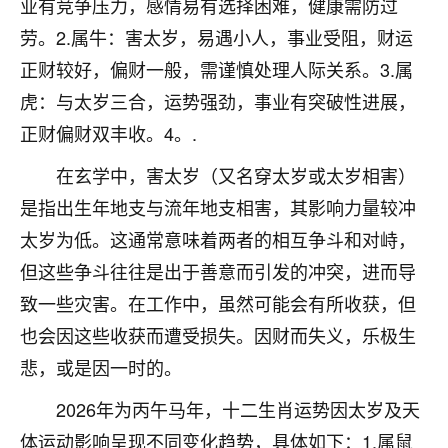
业有竞争压力，感情易有选择困难，健康需防过
不由人！
劳。2.属牛：害太岁，易遇小人，事业受阻，财运
9
正财较好，偏财一般，需谨慎处理人际关系。3.属
1天前 来自四川
虎：与太岁三合，运势强劲，事业有突破性进展，
金白水清
正财偏财双丰收。4。.
我也想找老师看看，有没有人给个联系方式的啊？
在玄学中，害太岁（又名穿太岁或太岁相害）
鹿森
：慧来老师微信：gjsy0624
是指出生年地支与流年地支相害，其影响力量较冲
12
1天前 来自江西
太岁为低。这通常意味着两者的相互争斗和对峙，
但这些争斗往往是出于善意而引发的冲突，进而导
青春168
致一些灾害。在工作中，虽然可能会有所收获，但
我也想要，我也想要！
15
2天前 来自山西
也会因这些收获而遭受损失。因财而失义，乐极生
悲，或是因一时的。
Jessica李
老师做不做超度法事？我想给我奶奶做超度，她今年
2026年为丙午马年，十二生肖运势因太岁及天
刚去世了。
体运动影响呈现不同变化趋势，具体如下：1.属鼠