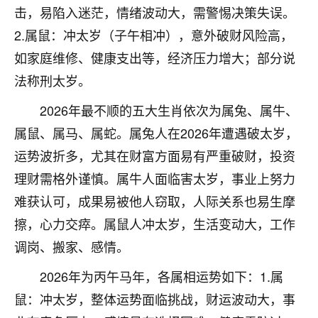
着我晋升有望，我半信半疑的按照老师建议，做了化
击，易陷入迷茫，情绪波动大，需警惕决策失误。
太岁还有一个发钱粮，本来年前的人事调整，拖到年
2.属鼠：冲太岁（子午相冲），意外破财风险高，
后，我以为都没戏了，结果开年一上班，开会提拔升
职第一个就是我，职务无所谓，主要是底薪加了
如家庭维修、健康支出等，经济压力增大；部分说
3000，非常开心，无论如何，感恩感谢！🙏🏻
法称刑太岁。
鹿森
：恭喜升职加薪！！，请客吗？�
2026年最不顺的五大生肖依次为属兔、属牛、
32
属鼠、属马、属蛇。属兔人在2026年遭遇破太岁，
12小时前 来自北京
运势波折多，尤其在财富方面易有严重破财，投资
心心相印
理财需格外谨慎。属牛人面临害太岁，事业上努力
我身体不太好，总是病病殃殃的，去检查又没什么大
难获认可，成果易被他人窃取，人际关系也易生摩
问题，反正就是不舒服。中医西医看遍了，找不到问
题，后来无意中看到有人推荐慧来老师，跟老师聊过
擦，心力交瘁。属鼠人冲太岁，生活变动大，工作
之后，心情豁然开朗，也听老师建议，处理了一些因
调岗、搬家、感情。
果问题。今年以来，身体比以前好多，主要是心情好
了，老师说境随心转，现在深有体会了。
2026年为丙午马年，各属相运势如下：1.属
鼠：冲太岁，整体运势面临挑战，财运波动大，事
鹿森
：是的，其实跟老师聊过之后，最大的感
触，首先就是心态会变好，万般皆是命，半点