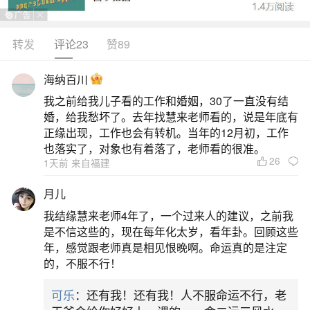
转发
评论23
赞89
生活中像2026太岁犯什么属相？都是很常见的
问题，但是小问题不注意可能会引起大麻烦，下面
海纳百川
就这个问题给大家做一些解读：
我之前给我儿子看的工作和婚姻，30了一直没有结
婚，给我愁坏了。去年找慧来老师看的，说是年底有
一、2026犯太岁五大生肖
正缘出现，工作也会有转机。当年的12月初，工作
也落实了，对象也有着落了，老师看的很准。
26
1天前 来自福建
2026年犯太岁的五大生肖分别是马、鼠、牛、
兔和龙。属马：在2026年将会进入自己的本命年，
月儿
受到值太岁和刑太岁的双重干扰，可能会遭遇生活
我结缘慧来老师4年了，一个过来人的建议，之前我
质量的下滑，事业和财运方面的困难，以及身体状
是不信这些的，现在每年化太岁，看年卦。回顾这些
年，感觉跟老师真是相见恨晚啊。命运真的是注定
况的问题。属鼠：在2026年会受到冲太岁的影响，
的，不服不行！
可能会遇到各种灾祸，导致事事不顺。工作上可能
可乐
：还有我！还有我！人不服命运不行，老
难以稳定，需要付出更多努力才能取得好成绩。属