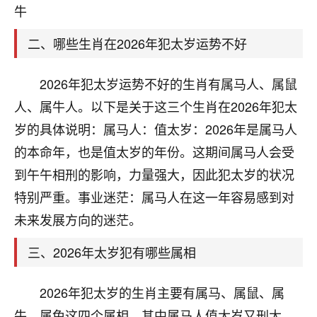
天爷会给你好好上一课的。一命二运三风水，
牛
哪样不服都不行！
平安是福
：我也是每年找老师化太岁，看年
二、哪些生肖在2026年犯太岁运势不好
卦，认识老师3年了，都是缘分啊！
19
2026年犯太岁运势不好的生肖有属马人、属鼠
17分钟前 来自湖北
人、属牛人。以下是关于这三个生肖在2026年犯太
心若莲花
岁的具体说明：属马人：值太岁：2026年是属马人
我是做餐饮的，这两年，生意屡屡受挫，店开一家关
的本命年，也是值太岁的年份。这期间属马人会受
一家，要么生意不好，生意好的就出事。前些年攒的
家底快败光了，真是倒霉！我也想找人看看到底怎么
到午午相刑的影响，力量强大，因此犯太岁的状况
回事？
特别严重。事业迷茫：属马人在这一年容易感到对
鹿森
：你可以找老师看看，人有时不服命不行
未来发展方向的迷茫。
啊！
三、2026年太岁犯有哪些属相
太阳当空赵
：我也做餐饮的，生意不算大，但
是我从找店开始都是找慧来老师跟进的，选
址、风水、还有开业日子，哪哪都看了，虽然
2026年犯太岁的生肖主要有属马、属鼠、属
大环境不好，但是我家生意还可以，前几天又
牛、属兔这四个属相。其中属马人值太岁又刑太