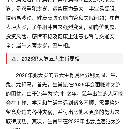
刚找老师做了补财库，希望财运更好一点！
岁，是双重犯太岁，运势压力最大，事业易受阻、
18
2小时前 来自海南
情绪易波动、健康需防心脑血管和失眠问题；属鼠
人冲太岁，子午相冲带来强烈变动，如岗位调整、
梦醒时分
投资风险、感情不稳及健康上注意心肾与交通安
我女儿高二叛逆，大半年不上学，一说她就要死要活
的，把我们两口子愁的不行，朋友给我推荐的慧来老
全；属牛人害太岁，丑午相。
师，一开始我是病急乱投医，这半年来，法事一个个
做完，我女儿跟变了个人一样，不期望她能考多好的
四、2026犯太岁五大生肖属相
大学，只要能安安稳稳的把书读了，身体心理都健健
康康的我就很知足了！
2026年犯太岁的五大生肖属相分别是鼠、牛、
鹿森
：可怜天下父母心啊！
兔、龙和马。首先，生肖鼠在2026年会面临冲太岁
的困扰。由于流年为“六冲”之年，鼠年出生的人可能
16
3小时前 来自河北
会在工作、学习和生活中遇到诸多不顺，需要格外
付深
留意身边的各种灾祸，并付出比他人更多的努力来
我是公司人事调整，有升迁机会，但同时竞争的我们
取得成功。其次，生肖牛在2026年也会遭遇犯太岁
三个，找老师的时候是抱着侥幸心理，没想到老师看