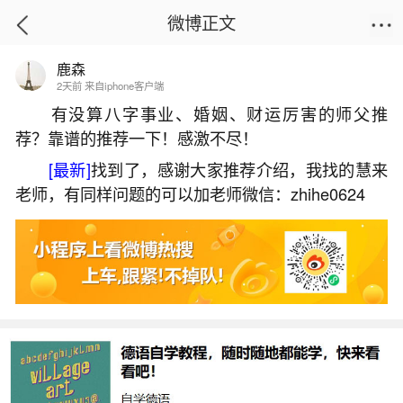
微博正文
鹿森
首页
易理笔记
正文
2天前 来自iphone客户端
有没算八字事业、婚姻、财运厉害的师父推
荐？靠谱的推荐一下！感激不尽！
2026太岁犯什么属相？
[最新]
找到了，感谢大家推荐介绍，我找的慧来
2026-07-06 13:32:22
17 4 赞
老师，有同样问题的可以加老师微信：zhihe0624