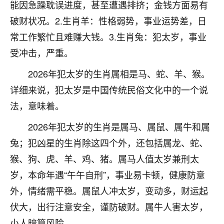
能因急躁耽误进度，甚至遭遇排挤；金钱方面易有
七零老顽童
：我母亲前年离世，刚开始我经常
破财状况。2.生肖羊：性格弱势，事业运势差，日
做梦梦见她，后来也是朋友介绍，找到慧来老
常工作繁忙且难赚大钱。3.生肖兔：犯太岁，事业
师，安排了超度法事，做梦再也没有梦到过
了，一开始是半信半疑的，图个心安，给亡母
受冲击，严重。
超度，现在看来，人不信也不行。
2026年犯太岁的生肖属相是马、蛇、羊、猴。
11
2天前 来自云南
详细来说，犯太岁是中国传统民俗文化中的一个说
法，意味着。
优秀的张同学
老师收徒吗？？我对这些很感兴趣
2026年犯太岁的生肖是属马、属鼠、属牛和属
15
2天前 来自山西
兔；犯凶星的生肖除这四个外，还包括属龙、蛇、
猴、狗、虎、羊、鸡、猪。属马人值太岁兼刑太
岁，本命年遇“午午自刑”，事业易卡顿，健康防意
外，情绪需平稳。属鼠人冲太岁，变动多，财运起
伏大，出行注意安全，谨防破财。属牛人害太岁，
小人暗算风险。