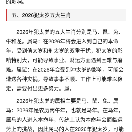
的影响。
着我晋升有望，我半信半疑的按照老师建议，做了化
太岁还有一个发钱粮，本来年前的人事调整，拖到年
五、2026犯太岁五大生肖
后，我以为都没戏了，结果开年一上班，开会提拔升
职第一个就是我，职务无所谓，主要是底薪加了
3000，非常开心，无论如何，感恩感谢！🙏🏻
2026年犯太岁的五大生肖分别是马、鼠、兔、
牛和龙。属马：在2026年将会进入到自己的本命
鹿森
：恭喜升职加薪！！，请客吗？�
年，受到值太岁和刑太岁的双重干扰，犯太岁的影
32
12小时前 来自北京
响特别大，可能导致事业、财运方面遇到困难与磨
心心相印
难。属鼠：在2026年会受到冲太岁的影响，可能会
我身体不太好，总是病病殃殃的，去检查又没什么大
遭遇各种灾祸，导致事事不顺。工作上可能难以稳
问题，反正就是不舒服。中医西医看遍了，找不到问
定，需要付出更多努力。属。
题，后来无意中看到有人推荐慧来老师，跟老师聊过
之后，心情豁然开朗，也听老师建议，处理了一些因
2026年犯太岁的属相主要是马、鼠、兔。属
果问题。今年以来，身体比以前好多，主要是心情好
马：2026年是农历丙午年，也就是马年。在马年，
了，老师说境随心转，现在深有体会了。
属马的人进入本命年，传统上认为本命年会面临运
鹿森
：是的，其实跟老师聊过之后，最大的感
势上的挑战，因此属马的人在2026年犯太岁，可能
触，首先就是心态会变好，万般皆是命，半点