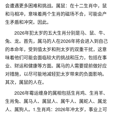
会遭遇更多困难和挑战。属鼠：在十二生肖中，鼠
不由人！
和马相冲，意味着两个生肖的磁场不合，可能会产
9
1天前 来自四川
生矛盾和冲突。因此。
金白水清
2026年犯太岁的五大生肖分别是马、鼠、牛、
我也想找老师看看，有没有人给个联系方式的啊？
兔、龙。首先，属马的人在2026年将会进入到自己
鹿森
：慧来老师微信：gjsy0624
的本命年，受到值太岁和刑太岁的双重干扰，这意
味着他们可能会面临较大的挑战和压力，包括在事
12
1天前 来自江西
业、财运和健康等方面。属马的人需要提前做好应
青春168
对措施，以尽可能地减轻犯太岁带来的负面影响。
我也想要，我也想要！
其次，属鼠的人在。
15
2天前 来自山西
2026年霉运缠身的属相包括生肖鸡、生肖羊、
Jessica李
生肖兔、属马人、属鼠人、属牛人、属蛇人、属龙
老师做不做超度法事？我想给我奶奶做超度，她今年
人、属狗人。1.生肖鸡：2026年冲太岁，事业上可
刚去世了。