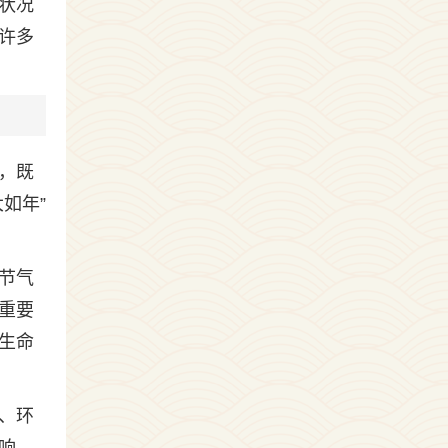
状况
许多
，既
如年”
。
节气
重要
生命
、环