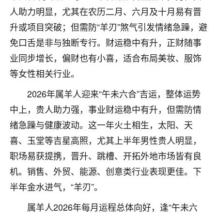
刚找老师做了补财库，希望财运更好一点！
人助力明显，尤其在农历二月、六月及十月易有晋
18
2小时前 来自海南
升或项目突破；但需防“羊刃”煞气引发情绪急躁，避
免口舌是非与独断专行。财运稳中有升，正财随事
梦醒时分
业同步增长，偏财也有小喜，适合布局美妆、服饰
我女儿高二叛逆，大半年不上学，一说她就要死要活
的，把我们两口子愁的不行，朋友给我推荐的慧来老
等女性相关行业。
师，一开始我是病急乱投医，这半年来，法事一个个
2026年属羊人迎来“午未六合”吉运，整体运势
做完，我女儿跟变了个人一样，不期望她能考多好的
大学，只要能安安稳稳的把书读了，身体心理都健健
中上，贵人助力强，事业财运稳中有升，但需防情
康康的我就很知足了！
绪急躁与健康波动。这一年火土相生，太阳、天
鹿森
：可怜天下父母心啊！
喜、玉堂等吉星高照，尤其上半年男性贵人明显，
职场易获提携，晋升、跳槽、开拓外地市场皆有良
16
3小时前 来自河北
机。销售、外贸、能源、创意类行业表现更佳。下
付深
半年金水进气，“羊刃”。
我是公司人事调整，有升迁机会，但同时竞争的我们
属羊人2026年每月运程总体向好，逢“午未六
三个，找老师的时候是抱着侥幸心理，没想到老师看