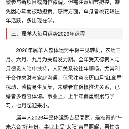
天爷会给你好好上一课的。一命二运三风水，
望参与新项目或岗位微调，但需注意细节把控，避
哪样不服都不行！
免因心软而被动担责。感情方面，单身者桃花较往
平安是福
：我也是每年找老师化太岁，看年
年活跃，多出现在学。
卦，认识老师3年了，都是缘分啊！
三、属羊人每月运势2026年运程
19
17分钟前 来自湖北
心若莲花
2026年属羊人整体运势平稳中见转机，农历三
我是做餐饮的，这两年，生意屡屡受挫，店开一家关
月、六月、九月为关键发力期。全年受天德贵人与
一家，要么生意不好，生意好的就出事。前些年攒的
月德贵人暗中扶持，人际关系较往年顺畅，尤其利
家底快败光了，真是倒霉！我也想找人看看到底怎么
回事？
于合作求财与家庭沟通。但需注意农历四月“红鸾星”
扰动，感情易生反复，未婚者宜稳慎推进关系，已
鹿森
：你可以找老师看看，人有时不服命不行
婚者多包容体谅。事业上，上半年偏重积累与学
啊！
太阳当空赵
：我也做餐饮的，生意不算大，但
习，七月起迎来小。
是我从找店开始都是找慧来老师跟进的，选
址、风水、还有开业日子，哪哪都看了，虽然
属羊人2026年整体运势吉星高照，是难得的“午
大环境不好，但是我家生意还可以，前几天又
未六合”好年份。事业上受“太阳”吉星照耀，男性贵