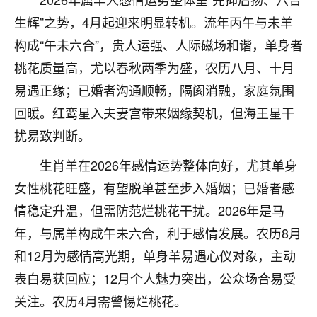
不由人！
生辉”之势，4月起迎来明显转机。流年丙午与未羊
构成“午未六合”，贵人运强、人际磁场和谐，单身者
9
1天前 来自四川
桃花质量高，尤以春秋两季为盛，农历八月、十月
金白水清
易遇正缘；已婚者沟通顺畅，隔阂消融，家庭氛围
我也想找老师看看，有没有人给个联系方式的啊？
回暖。红鸾星入夫妻宫带来姻缘契机，但海王星干
鹿森
：慧来老师微信：gjsy0624
扰易致判断。
12
生肖羊在2026年感情运势整体向好，尤其单身
1天前 来自江西
女性桃花旺盛，有望脱单甚至步入婚姻；已婚者感
青春168
情稳定升温，但需防范烂桃花干扰。2026年是马
我也想要，我也想要！
年，与属羊构成午未六合，利于感情发展。农历8月
15
2天前 来自山西
和12月为感情高光期，单身羊易遇心仪对象，主动
Jessica李
表白易获回应；12月个人魅力突出，公众场合易受
老师做不做超度法事？我想给我奶奶做超度，她今年
关注。农历4月需警惕烂桃花。
刚去世了。