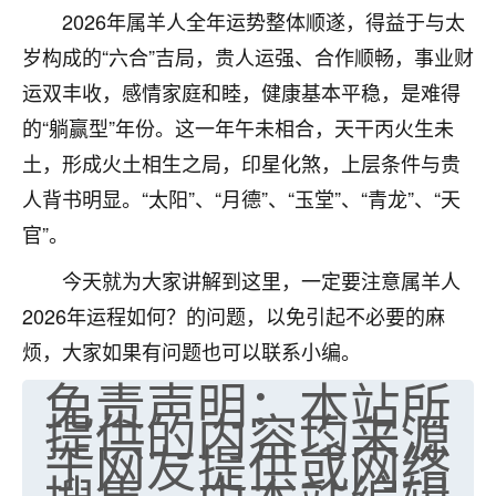
2026年属羊人全年运势整体顺遂，得益于与太
七零老顽童
：我母亲前年离世，刚开始我经常
岁构成的“六合”吉局，贵人运强、合作顺畅，事业财
做梦梦见她，后来也是朋友介绍，找到慧来老
师，安排了超度法事，做梦再也没有梦到过
运双丰收，感情家庭和睦，健康基本平稳，是难得
了，一开始是半信半疑的，图个心安，给亡母
的“躺赢型”年份。这一年午未相合，天干丙火生未
超度，现在看来，人不信也不行。
土，形成火土相生之局，印星化煞，上层条件与贵
11
2天前 来自云南
人背书明显。“太阳”、“月德”、“玉堂”、“青龙”、“天
官”。
优秀的张同学
老师收徒吗？？我对这些很感兴趣
今天就为大家讲解到这里，一定要注意属羊人
15
2天前 来自山西
2026年运程如何？的问题，以免引起不必要的麻
烦，大家如果有问题也可以联系小编。
免责声明：本站所
提供的内容均来源
于网友提供或网络