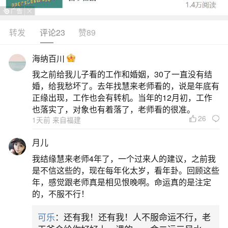
未六合”太岁相合之年。流年火土相生，贵人运极
旺，事业与名声同步放大。上半年得“太阳”吉星照
转发
评论23
赞89
耀，男性贵人助力明显；下半年需防“羊刃”煞气，避
海纳百川
免情绪急躁。生活中多遇贵人，计划推动格外顺
我之前给我儿子看的工作和婚姻，30了一直没有结
手，但也要警惕旧人旧事干扰判断。事业上如虎添
婚，给我愁坏了。去年找慧来老师看的，说是年底有
翼，易获领导赏识与重要项目机会，销售、外贸、
正缘出现，工作也会有转机。当年的12月初，工作
也落实了，对象也有着落了，老师看的很准。
能源、创意类行
26
1天前 来自福建
二、属羊人2026年运势如何
月儿
我结缘慧来老师4年了，一个过来人的建议，之前我
属羊人2026年整体运势平稳中见转机，事业与
是不信这些的，现在每年化太岁，看年卦。回顾这些
感情有小幅回升迹象流年天干丙火助身，地支午火
年，感觉跟老师真是相见恨晚啊。命运真的是注定
的，不服不行！
为羊之三合贵人，上半年尤其利于沟通协作与技能
提升。职场中易得长辈或女性同事提携，部分人有
可乐
：还有我！还有我！人不服命运不行，老