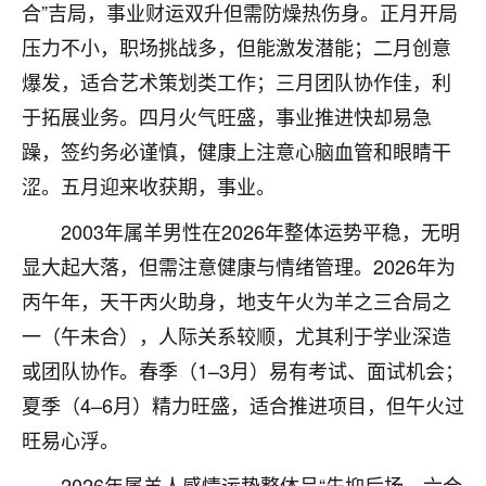
着我晋升有望，我半信半疑的按照老师建议，做了化
合”吉局，事业财运双升但需防燥热伤身。正月开局
太岁还有一个发钱粮，本来年前的人事调整，拖到年
压力不小，职场挑战多，但能激发潜能；二月创意
后，我以为都没戏了，结果开年一上班，开会提拔升
职第一个就是我，职务无所谓，主要是底薪加了
爆发，适合艺术策划类工作；三月团队协作佳，利
3000，非常开心，无论如何，感恩感谢！🙏🏻
于拓展业务。四月火气旺盛，事业推进快却易急
躁，签约务必谨慎，健康上注意心脑血管和眼睛干
鹿森
：恭喜升职加薪！！，请客吗？�
涩。五月迎来收获期，事业。
32
12小时前 来自北京
2003年属羊男性在2026年整体运势平稳，无明
心心相印
显大起大落，但需注意健康与情绪管理。2026年为
我身体不太好，总是病病殃殃的，去检查又没什么大
丙午年，天干丙火助身，地支午火为羊之三合局之
问题，反正就是不舒服。中医西医看遍了，找不到问
一（午未合），人际关系较顺，尤其利于学业深造
题，后来无意中看到有人推荐慧来老师，跟老师聊过
之后，心情豁然开朗，也听老师建议，处理了一些因
或团队协作。春季（1–3月）易有考试、面试机会；
果问题。今年以来，身体比以前好多，主要是心情好
夏季（4–6月）精力旺盛，适合推进项目，但午火过
了，老师说境随心转，现在深有体会了。
旺易心浮。
鹿森
：是的，其实跟老师聊过之后，最大的感
2026年属羊人感情运势整体呈“先抑后扬、六合
触，首先就是心态会变好，万般皆是命，半点