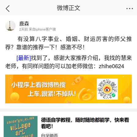
微博正文
鹿森
首页
生活杂谈
正文
2天前 来自iphone客户端
有没算八字事业、婚姻、财运厉害的师父推
荐？靠谱的推荐一下！感激不尽！
属羊人2026年运程如何？
[最新]
找到了，感谢大家推荐介绍，我找的慧来
2026-07-05 21:14:01
13 1 赞
老师，有同样问题的可以加老师微信：zhihe0624
生活中像属羊人2026年运程如何？都是很常见
的问题，但是小问题不注意可能会引起大麻烦，下
面就这个问题给大家做一些解读：
一、属羊人2026年全年运势如何
属羊人2026年整体运势非常利好，是难得的“午