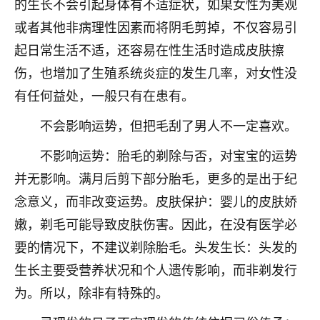
的生长不会引起身体有不适症状，如果女性为美观
着我晋升有望，我半信半疑的按照老师建议，做了化
太岁还有一个发钱粮，本来年前的人事调整，拖到年
或者其他非病理性因素而将阴毛剪掉，不仅容易引
后，我以为都没戏了，结果开年一上班，开会提拔升
起日常生活不适，还容易在性生活时造成皮肤擦
职第一个就是我，职务无所谓，主要是底薪加了
3000，非常开心，无论如何，感恩感谢！🙏🏻
伤，也增加了生殖系统炎症的发生几率，对女性没
有任何益处，一般只有在患有。
鹿森
：恭喜升职加薪！！，请客吗？�
不会影响运势，但把毛刮了男人不一定喜欢。
32
12小时前 来自北京
不影响运势：胎毛的剃除与否，对宝宝的运势
心心相印
并无影响。满月后剪下部分胎毛，更多的是出于纪
我身体不太好，总是病病殃殃的，去检查又没什么大
念意义，而非改变运势。皮肤保护：婴儿的皮肤娇
问题，反正就是不舒服。中医西医看遍了，找不到问
题，后来无意中看到有人推荐慧来老师，跟老师聊过
嫩，剃毛可能导致皮肤伤害。因此，在没有医学必
之后，心情豁然开朗，也听老师建议，处理了一些因
要的情况下，不建议剃除胎毛。头发生长：头发的
果问题。今年以来，身体比以前好多，主要是心情好
生长主要受营养状况和个人遗传影响，而非剃发行
了，老师说境随心转，现在深有体会了。
为。所以，除非有特殊的。
鹿森
：是的，其实跟老师聊过之后，最大的感
触，首先就是心态会变好，万般皆是命，半点