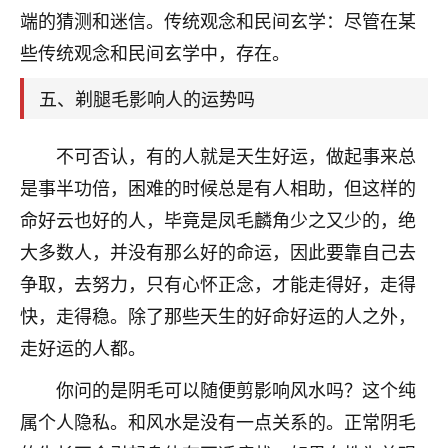
刚找老师做了补财库，希望财运更好一点！
端的猜测和迷信。传统观念和民间玄学：尽管在某
18
些传统观念和民间玄学中，存在。
2小时前 来自海南
梦醒时分
五、剃腿毛影响人的运势吗
我女儿高二叛逆，大半年不上学，一说她就要死要活
的，把我们两口子愁的不行，朋友给我推荐的慧来老
不可否认，有的人就是天生好运，做起事来总
师，一开始我是病急乱投医，这半年来，法事一个个
是事半功倍，困难的时候总是有人相助，但这样的
做完，我女儿跟变了个人一样，不期望她能考多好的
大学，只要能安安稳稳的把书读了，身体心理都健健
命好云也好的人，毕竟是凤毛麟角少之又少的，绝
康康的我就很知足了！
大多数人，并没有那么好的命运，因此要靠自己去
争取，去努力，只有心怀正念，才能走得好，走得
鹿森
：可怜天下父母心啊！
快，走得稳。除了那些天生的好命好运的人之外，
16
3小时前 来自河北
走好运的人都。
付深
你问的是阴毛可以随便剪影响风水吗？这个纯
我是公司人事调整，有升迁机会，但同时竞争的我们
属个人隐私。和风水是没有一点关系的。正常阴毛
三个，找老师的时候是抱着侥幸心理，没想到老师看