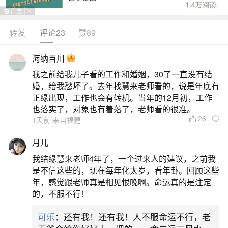
乏科学依据，现代观念认为其与个人选择相关，不
影响运势。1.传统民俗观点：部分传统观念认为，
转发
评论23
赞89
男性体毛（如私处、脚趾、肚毛等）与阳气、运势
海纳百川
相关，剃除可能破坏“阴阳平衡”，影响家庭、事业或
我之前给我儿子看的工作和婚姻，30了一直没有结
财运。但这类说法多源于风水理论或民间习俗，并
婚，给我愁坏了。去年找慧来老师看的，说是年底有
无实证支持。2.命理与文化解读：俗语如
正缘出现，工作也会有转机。当年的12月初，工作
也落实了，对象也有着落了，老师看的很准。
26
二、脱毛对运势的影响
1天前 来自福建
月儿
脱毛与运势之间并没有科学上的联系，脱毛不
我结缘慧来老师4年了，一个过来人的建议，之前我
会对个人的运势产生实质性影响。1.风水命理角
是不信这些的，现在每年化太岁，看年卦。回顾这些
度：传统风水学说中，有人认为毛发与运势相关，
年，感觉跟老师真是相见恨晚啊。命运真的是注定
的，不服不行！
尤其是男性体毛被视为阳刚之气的象征，剃除可能
破坏阴阳平衡。但这类观点缺乏科学依据，更多是
可乐
：还有我！还有我！人不服命运不行，老