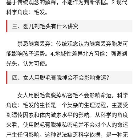
天爷会给你好好上一课的。一命二运三风水，
基于传统观念的解释，不能作为判断依据。2.现代
哪样不服都不行！
科学角度：毛发。
平安是福
：我也是每年找老师化太岁，看年
卦，认识老师3年了，都是缘分啊！
三、婴儿剃毛头有什么讲究
19
17分钟前 来自湖北
禁忌随意丢弃：传统观念认为随意丢弃胎发可
心若莲花
能影响孩子运势。4.地域性差异北方习俗：强调剃
我是做餐饮的，这两年，生意屡屡受挫，店开一家关
光头，认为可使。
一家，要么生意不好，生意好的就出事。前些年攒的
家底快败光了，真是倒霉！我也想找人看看到底怎么
四、女人用脱毛膏脱掉会不会影响命运？
回事？
女人用脱毛膏脱掉私密毛不会影响命运。科学
鹿森
：你可以找老师看看，人有时不服命不行
啊！
角度：毛发的生长是一个复杂的生理过程，主要受
太阳当空赵
：我也做餐饮的，生意不算大，但
到遗传因素和体内激素水平的影响。从科学的角度
是我从找店开始都是找慧来老师跟进的，选
来看，使用脱毛膏脱掉私密毛并不会对个人的命运
址、风水、还有开业日子，哪哪都看了，虽然
大环境不好，但是我家生意还可以，前几天又
产生任何影响。这种说法缺乏科学依据，是一种无