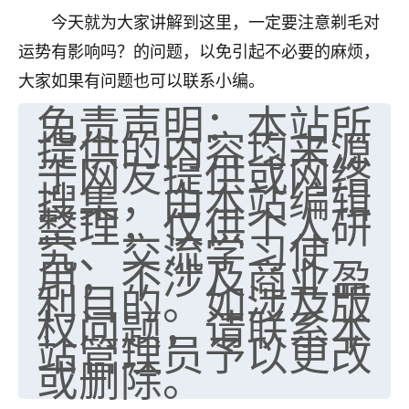
今天就为大家讲解到这里，一定要注意剃毛对
七零老顽童
：我母亲前年离世，刚开始我经常
做梦梦见她，后来也是朋友介绍，找到慧来老
运势有影响吗？的问题，以免引起不必要的麻烦，
师，安排了超度法事，做梦再也没有梦到过
大家如果有问题也可以联系小编。
了，一开始是半信半疑的，图个心安，给亡母
免责声明：本站所
超度，现在看来，人不信也不行。
提供的内容均来源
11
2天前 来自云南
于网友提供或网络
搜集，由本站编辑
优秀的张同学
整理，仅供个人研
老师收徒吗？？我对这些很感兴趣
究、交流学习使
15
2天前 来自山西
用，不涉及商业盈
利目的。如涉及版
权问题，请联系本
站管理员予以更改
或删除。