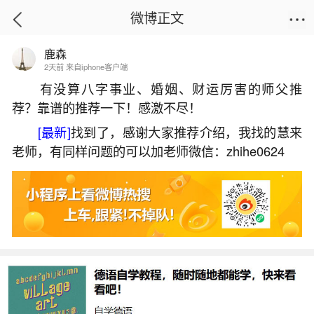
微博正文
鹿森
首页
生活杂谈
正文
2天前 来自iphone客户端
有没算八字事业、婚姻、财运厉害的师父推
荐？靠谱的推荐一下！感激不尽！
剃毛对运势有影响吗？
[最新]
找到了，感谢大家推荐介绍，我找的慧来
2026-07-05 17:26:38
26 9 赞
老师，有同样问题的可以加老师微信：zhihe0624
生活中像剃毛对运势有影响吗？都是很常见的
问题，但是小问题不注意可能会引起大麻烦，下面
就这个问题给大家做一些解读：
一、算命剪了体毛是吉还是凶
算命时剪体毛并无明确吉凶之分，传统说法缺