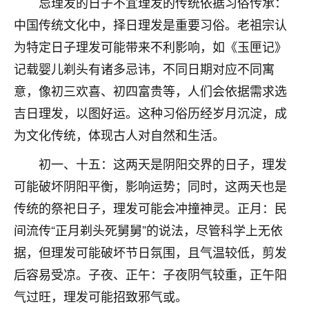
忌理发的日子不宜理发的传统依据习俗传承：
不由人！
中国传统文化中，择日理发是重要习俗。老祖宗认
9
为特定日子理发可能带来不利影响，如《玉匣记》
1天前 来自四川
记载婴儿剃头有诸多忌讳，不同日期对应不同寓
金白水清
意，像初三欢喜、初四富贵等，人们会依据需求选
我也想找老师看看，有没有人给个联系方式的啊？
吉日理发，以图好运。这种习俗历经岁月沉淀，成
鹿森
：慧来老师微信：gjsy0624
为文化传统，体现古人对自然和生活。
12
1天前 来自江西
初一、十五：这两天是阴阳交界的日子，理发
可能破坏阴阳平衡，影响运势；同时，这两天也是
青春168
传统的祭祀日子，理发可能会冲撞神灵。正月：民
我也想要，我也想要！
15
2天前 来自山西
间流传“正月剃头死舅舅”的说法，尽管科学上无依
据，但理发可能破坏节日氛围，且气温较低，剪发
Jessica李
后容易受凉。子夜、正午：子夜阴气较重，正午阳
老师做不做超度法事？我想给我奶奶做超度，她今年
气过旺，理发可能招致邪气或。
刚去世了。