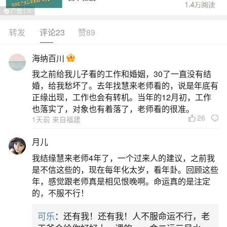
钱问题与他人发生争执，或是家庭关系不和谐，领
导相处不利等烦恼。这样的梦在冬天可能是吉兆，
转发
评论23
赞89
而在秋天则可能表示不利。2.如果是外出求财的人
海纳百川
梦见拔牙，向北方行动可能带来好运，而向南则可
我之前给我儿子看的工作和婚姻，30了一直没有结
能不利。与属鼠或属牛的人合作求财，事业上可能
婚，给我愁坏了。去年找慧来老师看的，说是年底有
会有好运的迹象，暗示有贵人相助。3.
正缘出现，工作也会有转机。当年的12月初，工作
也落实了，对象也有着落了，老师看的很准。
26
二、做梦拔牙有什么预兆
1天前 来自福建
月儿
做梦拔牙总体是吉兆，预示生活富裕、事业转
我结缘慧来老师4年了，一个过来人的建议，之前我
机或新投资机会，对一般人还可能暗示买房子；但
是不信这些的，现在每年化太岁，看年卦。回顾这些
季节不同吉凶有别，夏天吉利、秋天不吉利，且不
年，感觉跟老师真是相见恨晚啊。命运真的是注定
的，不服不行！
同身份的人梦境解析存在差异。具体如下：总体预
兆生活与事业：做梦拔牙通常被视为吉兆，预示着
可乐
：还有我！还有我！人不服命运不行，老