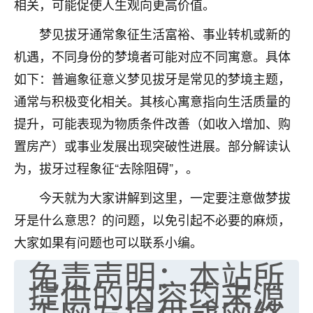
相关，可能促使人生观向更高价值。
七零老顽童
：我母亲前年离世，刚开始我经常
梦见拔牙通常象征生活富裕、事业转机或新的
做梦梦见她，后来也是朋友介绍，找到慧来老
师，安排了超度法事，做梦再也没有梦到过
机遇，不同身份的梦境者可能对应不同寓意。具体
了，一开始是半信半疑的，图个心安，给亡母
如下：普遍象征意义梦见拔牙是常见的梦境主题，
超度，现在看来，人不信也不行。
通常与积极变化相关。其核心寓意指向生活质量的
11
2天前 来自云南
提升，可能表现为物质条件改善（如收入增加、购
置房产）或事业发展出现突破性进展。部分解读认
优秀的张同学
为，拔牙过程象征“去除阻碍”，。
老师收徒吗？？我对这些很感兴趣
15
2天前 来自山西
今天就为大家讲解到这里，一定要注意做梦拔
牙是什么意思？的问题，以免引起不必要的麻烦，
大家如果有问题也可以联系小编。
免责声明：本站所
提供的内容均来源