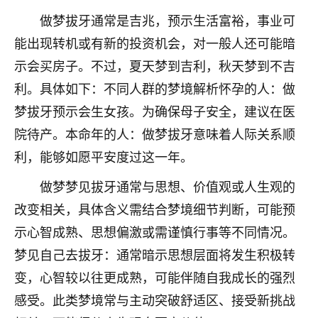
不由人！
做梦拔牙通常是吉兆，预示生活富裕，事业可
能出现转机或有新的投资机会，对一般人还可能暗
9
1天前 来自四川
示会买房子。不过，夏天梦到吉利，秋天梦到不吉
金白水清
利。具体如下：不同人群的梦境解析怀孕的人：做
我也想找老师看看，有没有人给个联系方式的啊？
梦拔牙预示会生女孩。为确保母子安全，建议在医
院待产。本命年的人：做梦拔牙意味着人际关系顺
鹿森
：慧来老师微信：gjsy0624
利，能够如愿平安度过这一年。
12
1天前 来自江西
做梦梦见拔牙通常与思想、价值观或人生观的
青春168
改变相关，具体含义需结合梦境细节判断，可能预
我也想要，我也想要！
示心智成熟、思想偏激或需谨慎行事等不同情况。
15
2天前 来自山西
梦见自己去拔牙：通常暗示思想层面将发生积极转
Jessica李
变，心智较以往更成熟，可能伴随自我成长的强烈
老师做不做超度法事？我想给我奶奶做超度，她今年
感受。此类梦境常与主动突破舒适区、接受新挑战
刚去世了。