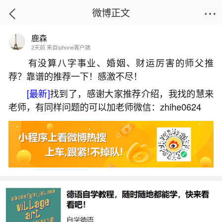
微博正文
鹿森
首页
生活杂谈
正文
2天前 来自iphone客户端
有没算八字事业、婚姻、财运厉害的师父推
荐？靠谱的推荐一下！感激不尽！
做梦拔牙是什么意思？
[最新]
找到了，感谢大家推荐介绍，我找的慧来
2026-07-05 16:58:34
28 6 赞
老师，有同样问题的可以加老师微信：zhihe0624
生活中像做梦拔牙是什么意思？都是很常见的
问题，但是小问题不注意可能会引起大麻烦，下面
就这个问题给大家做一些解读：
一、做梦拔牙有什么预兆周公解梦
1.梦见拔牙，根据五行属水，可能预示着因金