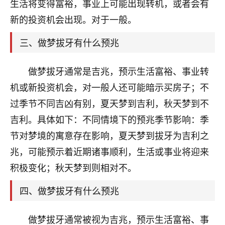
天爷会给你好好上一课的。一命二运三风水，
生活将变得富裕，事业上可能出现转机，或者会有
哪样不服都不行！
新的投资机会出现。对于一般。
平安是福
：我也是每年找老师化太岁，看年
卦，认识老师3年了，都是缘分啊！
三、做梦拔牙有什么预兆
19
17分钟前 来自湖北
做梦拔牙通常是吉兆，预示生活富裕、事业转
心若莲花
机或新投资机会，对一般人还可能暗示买房子；不
我是做餐饮的，这两年，生意屡屡受挫，店开一家关
过季节不同吉凶有别，夏天梦到吉利，秋天梦到不
一家，要么生意不好，生意好的就出事。前些年攒的
吉利。具体如下：不同情境下的预兆季节影响：季
家底快败光了，真是倒霉！我也想找人看看到底怎么
回事？
节对梦境的寓意存在影响，夏天梦到拔牙为吉利之
兆，可能预示着近期诸事顺利，生活或事业将迎来
鹿森
：你可以找老师看看，人有时不服命不行
积极变化；秋天梦到则相对不。
啊！
太阳当空赵
：我也做餐饮的，生意不算大，但
四、做梦拔牙有什么预兆
是我从找店开始都是找慧来老师跟进的，选
址、风水、还有开业日子，哪哪都看了，虽然
大环境不好，但是我家生意还可以，前几天又
做梦拔牙通常被视为吉兆，预示生活富裕、事