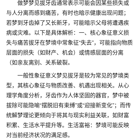
着我晋升有望，我半信半疑的按照老师建议，做了化
做梦梦见拔牙齿通常表示可能会因某些损失或
太岁还有一个发钱粮，本来年前的人事调整，拖到年
与人分离而感到痛苦，有时也暗示健康出现问题；
后，我以为都没戏了，结果开年一上班，开会提拔升
若梦到牙齿掉了又长新牙，可能暗示父母将遭遇疾
职第一个就是我，职务无所谓，主要是底薪加了
3000，非常开心，无论如何，感恩感谢！🙏🏻
病或灾难。以下是具体解析：一、核心象征意义损
失与痛苦拔牙在梦境中常象征“失去”，可能指向物质
鹿森
：恭喜升职加薪！！，请客吗？�
层面的损失（如财产、机会）或情感层面的分离
32
12小时前 来自北京
（如亲友离别、关系破裂。
心心相印
一般性象征意义梦见拔牙是较为常见的梦境类
我身体不太好，总是病病殃殃的，去检查又没什么大
型，其核心象征与物质改善、机遇出现相关。从心
问题，反正就是不舒服。中医西医看遍了，找不到问
理学角度分析，牙齿作为人体坚固的器官，梦中被
题，后来无意中看到有人推荐慧来老师，跟老师聊过
之后，心情豁然开朗，也听老师建议，处理了一些因
拔除可能隐喻“摆脱旧有束缚”或“迎接新变化”；而传
果问题。今年以来，身体比以前好多，主要是心情好
统解梦理论更倾向于将其与现实利益关联，如财富
了，老师说境随心转，现在深有体会了。
积累、生活水平提升等。生活富裕：梦境可能反映
鹿森
：是的，其实跟老师聊过之后，最大的感
对当前经济状况的满足感。
触，首先就是心态会变好，万般皆是命，半点