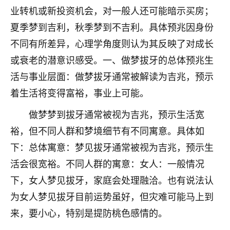
刚找老师做了补财库，希望财运更好一点！
业转机或新投资机会，对一般人还可能暗示买房；
18
夏季梦到吉利，秋季梦到不吉利。具体预兆因身份
2小时前 来自海南
不同有所差异，心理学角度则认为其反映了对成长
梦醒时分
或衰老的潜意识感受。一、做梦拔牙的总体预兆生
我女儿高二叛逆，大半年不上学，一说她就要死要活
活与事业层面：做梦拔牙通常被解读为吉兆，预示
的，把我们两口子愁的不行，朋友给我推荐的慧来老
师，一开始我是病急乱投医，这半年来，法事一个个
着生活将变得富裕，事业上可能。
做完，我女儿跟变了个人一样，不期望她能考多好的
大学，只要能安安稳稳的把书读了，身体心理都健健
做梦梦到拔牙通常被视为吉兆，预示生活宽
康康的我就很知足了！
裕，但不同人群和梦境细节有不同寓意。具体如
下：总体寓意：梦见拔牙通常被视为吉兆，预示生
鹿森
：可怜天下父母心啊！
活会很宽裕。不同人群的寓意：女人：一般情况
16
3小时前 来自河北
下，女人梦见拔牙，家庭会处理融洽。也有说法认
付深
为女人梦见拔牙目前运势虽好，但灾难可能马上到
我是公司人事调整，有升迁机会，但同时竞争的我们
来，要小心，特别是提防桃色感情的。
三个，找老师的时候是抱着侥幸心理，没想到老师看