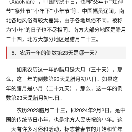
（XiaoNian），中国传统节日，也称“交年节”“灶神
刚找老师做了补财库，希望财运更好一点！
节”“祭灶节”“小年下”“小年节”等。中国幅员辽阔，南
18
2小时前 来自海南
北各地风俗有较大差异，由于各地风俗不同，被称
梦醒时分
为“小年”的日子也不尽相同。南方大部分地区是腊月
我女儿高二叛逆，大半年不上学，一说她就要死要活
二十四，北方大部分地区是腊月二十三。
的，把我们两口子愁的不行，朋友给我推荐的慧来老
师，一开始我是病急乱投医，这半年来，法事一个个
5、农历一年的倒数第23天是哪一天？
做完，我女儿跟变了个人一样，不期望她能考多好的
大学，只要能安安稳稳的把书读了，身体心理都健健
如果农历这一年的腊月是大月（三十天），那
康康的我就很知足了！
么，这一年的倒数第23天是腊月初八日。如果这一
鹿森
：可怜天下父母心啊！
年的腊月是小月（二十九天），那么，这一年的倒
16
数第23天是腊月初七日。
3小时前 来自河北
农历2023腊月二十三，即2024年2月2日，是中
付深
国的传统节日小年，也是北方人民庆祝的小年。这
我是公司人事调整，有升迁机会，但同时竞争的我们
三个，找老师的时候是抱着侥幸心理，没想到老师看
一天有许多习俗和活动，标志着春节的开始和忙年