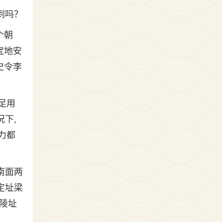
到吗？
个朝
宝地安
史令李
足用
下,
力都
南面两
定址梁
陵址