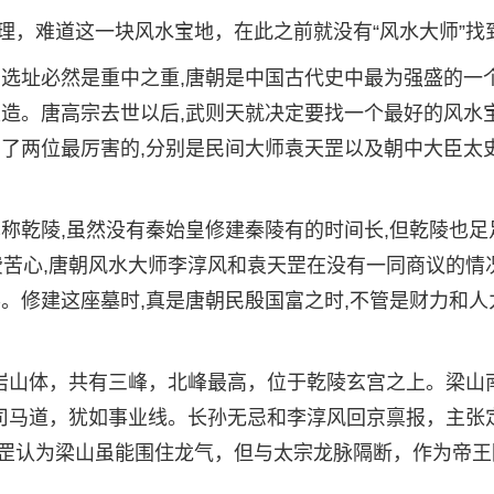
理，难道这一块风水宝地，在此之前就没有“风水大师”找
的选址必然是重中之重,唐朝是中国古代史中最为强盛的一
建造。唐高宗去世以后,武则天就决定要找一个最好的风水
到了两位最厉害的,分别是民间大师袁天罡以及朝中大臣太
称乾陵,虽然没有秦始皇修建秦陵有的时间长,但乾陵也足
费苦心,唐朝风水大师李淳风和袁天罡在没有一同商议的情况
。修建这座墓时,真是唐朝民殷国富之时,不管是财力和人
灰岩山体，共有三峰，北峰最高，位于乾陵玄宫之上。梁山
为司马道，犹如事业线。长孙无忌和李淳风回京禀报，主张
罡认为梁山虽能围住龙气，但与太宗龙脉隔断，作为帝王