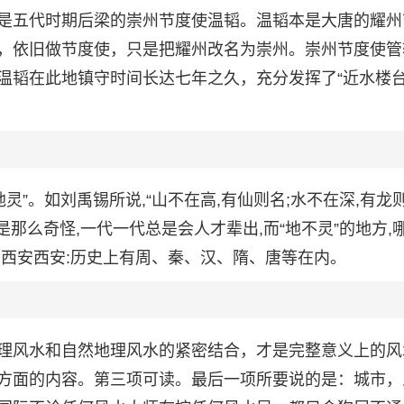
是五代时期后梁的崇州节度使温韬。温韬本是大唐的耀州
，依旧做节度使，只是把耀州改名为崇州。崇州节度使管
温韬在此地镇守时间长达七年之久，充分发挥了“近水楼
灵”。如刘禹锡所说,“山不在高,有仙则名;水不在深,有龙
是那么奇怪,一代一代总是会人才辈出,而“地不灵”的地方,
★西安西安:历史上有周、秦、汉、隋、唐等在内。
理风水和自然地理风水的紧密结合，才是完整意义上的风
方面的内容。第三项可读。最后一项所要说的是：城市，