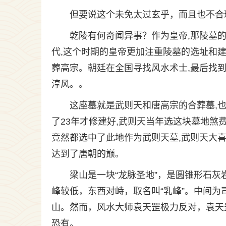
但要说这个未免太过玄乎，而且也不合
乾陵有何奇闻异事？作为皇帝,那陵墓
代,这个时期的皇帝更加注重陵墓的选址和
葬高宗。朝廷在全国寻找风水术士,最后找
淳风。。
这座墓就是武则天和唐高宗的合葬墓,也
了23年才修建好,武则天当年选这块墓地煞
竟然都选中了此地作为武则天墓,武则天大喜
达到了唐朝的巅。
梁山是一块“龙脉圣地”，是圆锥形石
峰较低，东西对峙，取名叫“乳峰”。中间
山。然而，风水大师袁天罡极力反对，袁天
恐有。