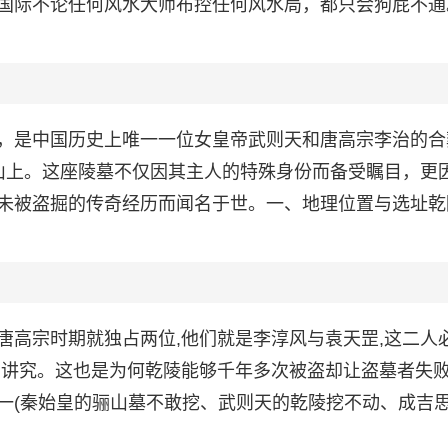
国际不论任何风水大师布控任何风水局，都只会狗屁不通
，是中国历史上唯一一位女皇帝武则天和唐高宗李治的合
山上。这座陵墓不仅因其主人的特殊身份而备受瞩目，更
未被盗掘的传奇经历而闻名于世。一、地理位置与选址乾
唐高宗时期就独占两位,他们就是李淳风与袁天罡,这二人
有讲究。这也是为何乾陵能够千年多次被盗却让盗墓者失
一(秦始皇的骊山墓不敢挖、武则天的乾陵挖不动、成吉