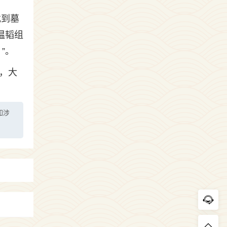
找到墓
温韬组
”。
，大
如涉