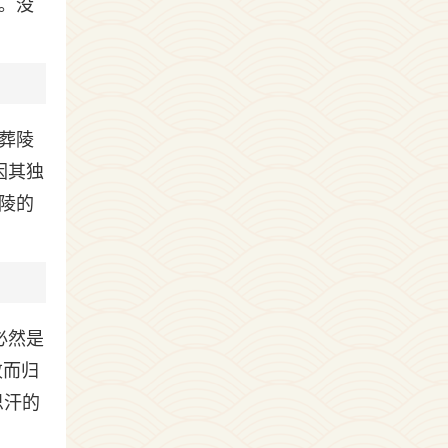
。没
葬陵
因其独
陵的
必然是
败而归
思汗的