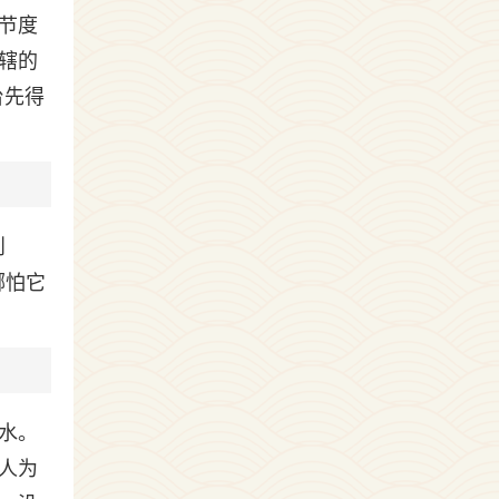
节度
辖的
台先得
则
哪怕它
水。
人为