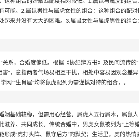
。这种组合的婚姻匹配度相对较低。1.属鼠与属虎的组合
有可能。2.属鼠男性与属虎女性的组合：这种组合的配对
处起来并没有太大的困难。3.属鼠女性与属虎男性的组合
”关系，合婚度偏低。根据《协纪辨方书》及民间流传的“
相害”，意指两者气场易相互干扰，相处中容易因观念差异
学网”“生肖屋”均将鼠虎配列为需谨慎对待的组合，。
婚姻基础较稳，但需用心经营。属虎人五行属木，属鼠人
此滋养、共同成长。传统合婚中，男虎女鼠被列为“上等婚
能形成“虎打头阵、鼠守后方”的默契；生活里，虎的热情