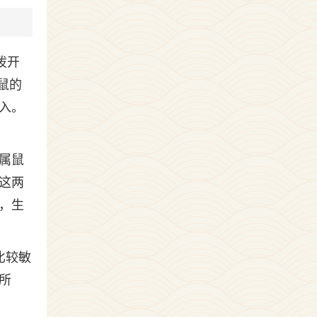
泼开
鼠的
入。
属鼠
这两
，生
比较敏
所