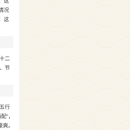
：这
情况
：这
十二
、节
五行
配”，
豪爽。