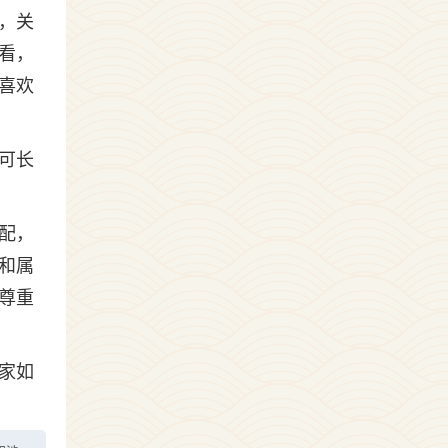
，关
看，
喜欢
可长
配，
和属
尊重
家如