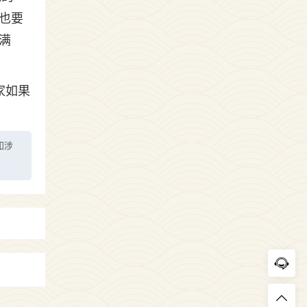
也要
满
家如果
如涉