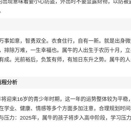
星的出现意味着要小心防盗，外出时不要显露财物，以防被
。
万事如意，智勇双全。衣食住行，自有一新。就是出身微
，排除万难，一生幸福也。属牛的人出生于农历十月，立
有成。光前裕后，负笈有师，有旭日东升之势。属牛的人
运程分析
25年将迎来16岁的青少年时期，这一年的运势整体较为平稳
在学业、健康、情感等多个方面多加注意，合理规划时间
与压力：2025年，属牛的孩子将步入高中阶段，学习压