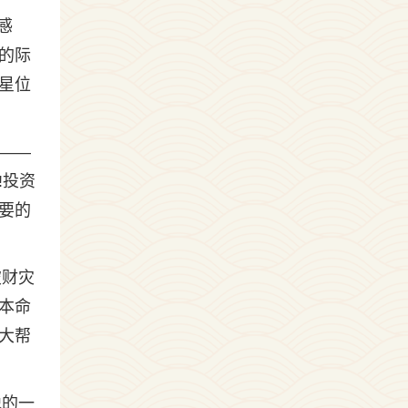
感
的际
星位
——
!投资
要的
破财灾
本命
大帮
悦的一