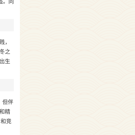
盗。同
贱，
冬之
出生
，但伴
和精
力和竞