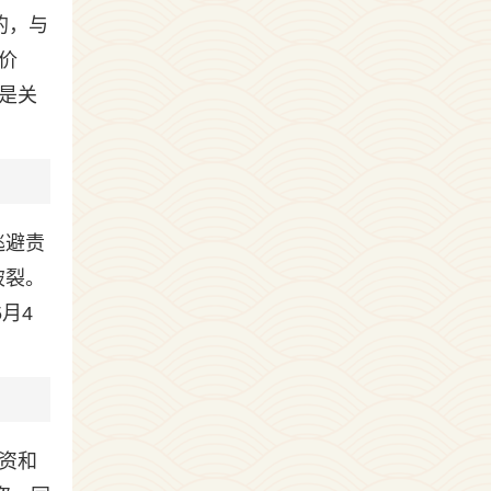
的，与
价
是关
逃避责
破裂。
5月4
资和