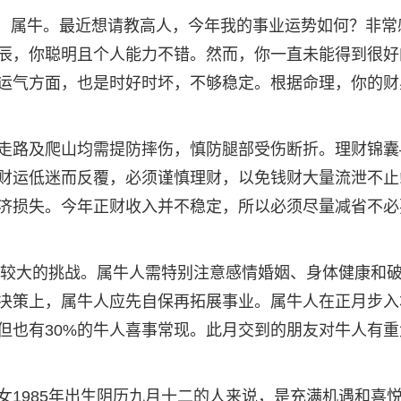
生的，属牛。最近想请教高人，今年我的事业运势如何？非常
辰，你聪明且个人能力不错。然而，你一直未能得到很好
运气方面，也是时好时坏，不够稳定。根据命理，你的财
走路及爬山均需提防摔伤，慎防腿部受伤断折。理财锦囊
财运低迷而反覆，必须谨慎理财，以免钱财大量流泄不止
济损失。今年正财收入并不稳定，所以必须尽量减省不必
遇了较大的挑战。属牛人需特别注意感情婚姻、身体健康和
决策上，属牛人应先自保再拓展事业。属牛人在正月步入
但也有30%的牛人喜事常现。此月交到的朋友对牛人有重
女1985年出生阴历九月十二的人来说，是充满机遇和喜