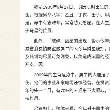
我是1985年9月27日，阴历辰时出
谢。根据男命八字：乙丑、丁亥、壬子、甲
遇，命中有志难伸，常常感到憋屈。在人生
于马星的位置。
此外，「破碎」凶星的出现，警示今年
减省浪费慎防盗贼属牛的人今年财星破损，
及赌博均尽量可免则免，以免造成沉重的经
开支。因。
2009年的生肖运势中，属牛的人遭
伤。他们的事业和家庭需谨慎经营。在投资
年的头一个月，有70%的人遇事不太顺心，
扶作用。
尽管如此，整体来看，今年对于属牛的