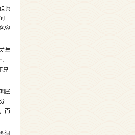
但也
问
包容
差年
年、
不算
明属
分
，而
要洞