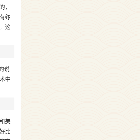
的，
有缘
。这
的说
术中
和美
好比