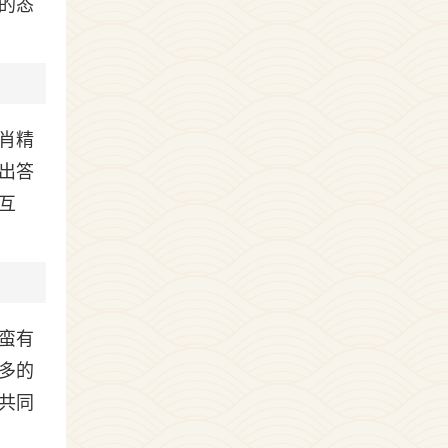
的态
肖精
出答
互
蛮有
多的
共同