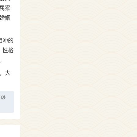
属猴
婚姻
相冲的
、性格
。
，大
如涉