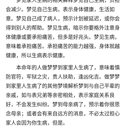
不由人！
会减少。梦见自己生病，表示身体健康，生活如
意。梦见自己成了病人，预示计划被延迟，或你会
9
1天前 来自四川
得到别人的帮助。梦见生病，暗示你要格外注意身
金白水清
体健康或要承担痛苦，但多是好兆头。梦见生病，
我也想找老师看看，有没有人给个联系方式的啊？
意味着承担痛苦。承担痛苦的能力越强，身体就越
鹿森
：慧来老师微信：gjsy0624
健康，所以生病表示健康。
12
本命年的人做梦梦到家里人生病了，意味着慎
1天前 来自江西
防官符，牢狱之灾，贵人扶助，逢凶化吉。做梦梦
青春168
到家里人生病了的其他梦境解析梦到与自己平辈的
我也想要，我也想要！
亲戚，如与表兄弟等亲密相处，表示家庭关系良
15
2天前 来自山西
好，不会发生纠纷。梦到母亲病了，预示着你很思
Jessica李
念母亲；或者会有来自远方的消息，不必太过担心
老师做不做超度法事？我想给我奶奶做超度，她今年
家人会因为你生病，但是。
刚去世了。