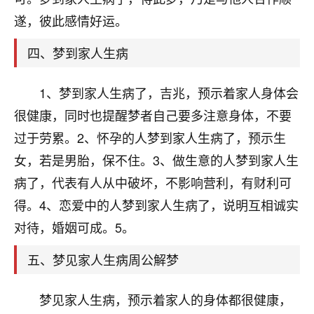
刚找老师做了补财库，希望财运更好一点！
遂，彼此感情好运。
18
2小时前 来自海南
四、梦到家人生病
梦醒时分
我女儿高二叛逆，大半年不上学，一说她就要死要活
1、梦到家人生病了，吉兆，预示着家人身体会
的，把我们两口子愁的不行，朋友给我推荐的慧来老
很健康，同时也提醒梦者自己要多注意身体，不要
师，一开始我是病急乱投医，这半年来，法事一个个
做完，我女儿跟变了个人一样，不期望她能考多好的
过于劳累。2、怀孕的人梦到家人生病了，预示生
大学，只要能安安稳稳的把书读了，身体心理都健健
女，若是男胎，保不住。3、做生意的人梦到家人生
康康的我就很知足了！
病了，代表有人从中破坏，不影响营利，有财利可
鹿森
：可怜天下父母心啊！
得。4、恋爱中的人梦到家人生病了，说明互相诚实
对待，婚姻可成。5。
16
3小时前 来自河北
五、梦见家人生病周公解梦
付深
我是公司人事调整，有升迁机会，但同时竞争的我们
梦见家人生病，预示着家人的身体都很健康，
三个，找老师的时候是抱着侥幸心理，没想到老师看