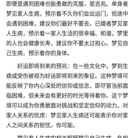
着我晋升有望，我半信半疑的按照老师建议，做了化
即便是遇到困难也能勇敢的克服，是吉兆。单身者
太岁还有一个发钱粮，本来年前的人事调整，拖到年
梦见家人生病，预示着不久你们会出远门，但途中
后，我以为都没戏了，结果开年一上班，开会提拔升
职第一个就是我，职务无所谓，主要是底薪加了
会遇到困难，建议你们最好不要去。已婚者梦见家
3000，非常开心，无论如何，感恩感谢！🙏🏻
人生病，预示着一家人生活的很幸福、和谐，梦里
的人也会健康长寿，建议你不要太过担心。梦见自
鹿森
：恭喜升职加薪！！，请客吗？�
己生病，预示着你的身体。
32
12小时前 来自北京
好运即将到来的预兆：在一些文化中，梦到生
心心相印
病或受伤被视为好运即将到来的象征。这种梦境可
我身体不太好，总是病病殃殃的，去检查又没什么大
能反映了你内心深处的信仰或信念，即尽管当前面
问题，反正就是不舒服。中医西医看遍了，找不到问
临困难，但未来会有更好的时光等待着你。这个梦
题，后来无意中看到有人推荐慧来老师，跟老师聊过
之后，心情豁然开朗，也听老师建议，处理了一些因
境可以成为你勇敢面对挑战和坚定信仰的动力。对
果问题。今年以来，身体比以前好多，主要是心情好
家人关系的忧虑：梦见家人生病还可能表示你对家
了，老师说境随心转，现在深有体会了。
人之间关系的担忧。你可能。
鹿森
：是的，其实跟老师聊过之后，最大的感
梦见家人生病的相关解释梦见自己生病，负担
触，首先就是心态会变好，万般皆是命，半点