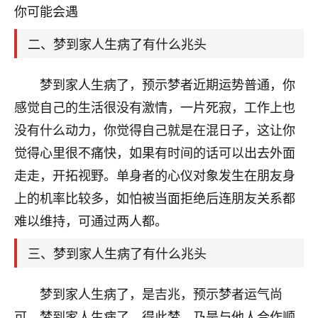
天爷会给你好好上一课的。一命二运三风水，
你可能会遇
哪样不服都不行！
平安是福
：我也是每年找老师化太岁，看年
二、梦到家人生病了有什么兆头
卦，认识老师3年了，都是缘分啊！
19
梦到家人生病了，预示梦者近期运势普通，你
17分钟前 来自湖北
感觉自己的生活很没有激情，一片死寂，工作上也
心若莲花
没有什么动力，你觉得自己就是在混日子，这让你
我是做餐饮的，这两年，生意屡屡受挫，店开一家关
觉得心里很不痛快，如果有时间的话可以出去外面
一家，要么生意不好，生意好的就出事。前些年攒的
家底快败光了，真是倒霉！我也想找人看看到底怎么
走走，开拓视野。单身者的心仪对象发生在朋友身
回事？
上的机率比较多，如怕被当面拒绝后连朋友关系都
鹿森
：你可以找老师看看，人有时不服命不行
难以维持，可通过两人都。
啊！
三、梦到家人生病了有什么兆头
太阳当空赵
：我也做餐饮的，生意不算大，但
是我从找店开始都是找慧来老师跟进的，选
址、风水、还有开业日子，哪哪都看了，虽然
梦到家人生病了，是吉兆，预示梦者运气尚
大环境不好，但是我家生意还可以，前几天又
可。梦到家人生病了，得此梦，乃是与他人合作顺