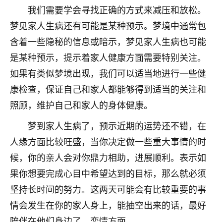
我们需要学会寻找正确的方式来减压和放松。
七零老顽童
：我母亲前年离世，刚开始我经常
梦见家人生病还有可能是某种预示。梦境中通常包
做梦梦见她，后来也是朋友介绍，找到慧来老
师，安排了超度法事，做梦再也没有梦到过
含着一些隐秘的信息或暗示，梦见家人生病也可能
了，一开始是半信半疑的，图个心安，给亡母
是某种预示，提示着家人健康方面需要特别关注。
超度，现在看来，人不信也不行。
如果有类似梦境出现，我们可以适当地进行一些健
11
2天前 来自云南
康检查，保证自己和家人都能够得到适当的关注和
照顾，维护自己和家人的身体健康。
优秀的张同学
老师收徒吗？？我对这些很感兴趣
梦到家人生病了，预示近期的运势还不错，在
15
2天前 来自山西
人缘方面比较旺盛，当你决定做一些重大事情的时
候，你的亲人会对你鼎力相助，进展顺利。表示如
果你想要完成心目中希望达到的目标，那么就必须
坚持长时间的努力。这两天可能会有比较重要的事
情会发生在你的家人身上，能抽空出来的话，最好
陪伴在他们身边了。恋情方面。