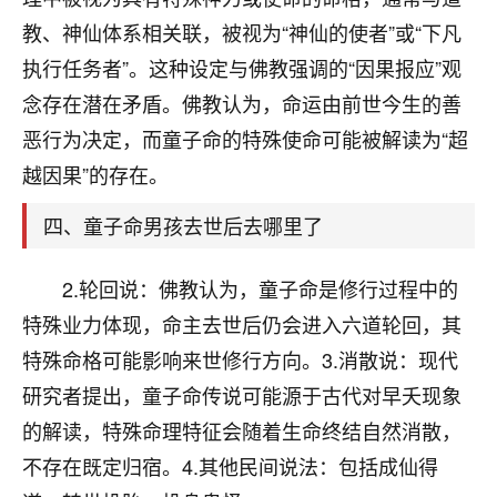
刚找老师做了补财库，希望财运更好一点！
教、神仙体系相关联，被视为“神仙的使者”或“下凡
18
2小时前 来自海南
执行任务者”。这种设定与佛教强调的“因果报应”观
念存在潜在矛盾。佛教认为，命运由前世今生的善
梦醒时分
恶行为决定，而童子命的特殊使命可能被解读为“超
我女儿高二叛逆，大半年不上学，一说她就要死要活
的，把我们两口子愁的不行，朋友给我推荐的慧来老
越因果”的存在。
师，一开始我是病急乱投医，这半年来，法事一个个
做完，我女儿跟变了个人一样，不期望她能考多好的
四、童子命男孩去世后去哪里了
大学，只要能安安稳稳的把书读了，身体心理都健健
康康的我就很知足了！
2.轮回说：佛教认为，童子命是修行过程中的
鹿森
：可怜天下父母心啊！
特殊业力体现，命主去世后仍会进入六道轮回，其
特殊命格可能影响来世修行方向。3.消散说：现代
16
3小时前 来自河北
研究者提出，童子命传说可能源于古代对早夭现象
付深
的解读，特殊命理特征会随着生命终结自然消散，
我是公司人事调整，有升迁机会，但同时竞争的我们
不存在既定归宿。4.其他民间说法：包括成仙得
三个，找老师的时候是抱着侥幸心理，没想到老师看