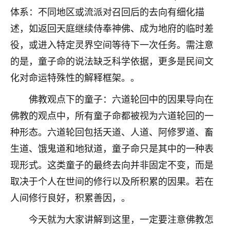
体系：不同地区或流派对召回后的去向有细化描
七零老顽童
：我母亲前年离世，刚开始我经常
做梦梦见她，后来也是朋友介绍，找到慧来老
述，如返回天庭继续侍奉神佛、成为地府的临时差
师，安排了超度法事，做梦再也没有梦到过
役，或进入特定灵界空间等待下一次任务。需注意
了，一开始是半信半疑的，图个心安，给亡母
的是，童子命的说法缺乏科学依据，更多是民间文
超度，现在看来，人不信也不行。
化对命运特殊性的解释框架。。
11
2天前 来自云南
佛教观点下的童子：六道轮回中的因果导向在
优秀的张同学
佛教的观点中，所有童子命都被视为六道轮回的一
老师收徒吗？？我对这些很感兴趣
种形态。六道轮回包括天道、人道、阿修罗道、畜
15
2天前 来自山西
生道、饿鬼道和地狱道，童子命只是其中的一种表
现形式。这类童子的最终去向并非固定不变，而是
取决于个人在世间的修行以及所积累的因果。若在
人间修行良好，积累善因，。
今天就为大家讲解到这里，一定要注意佛教怎