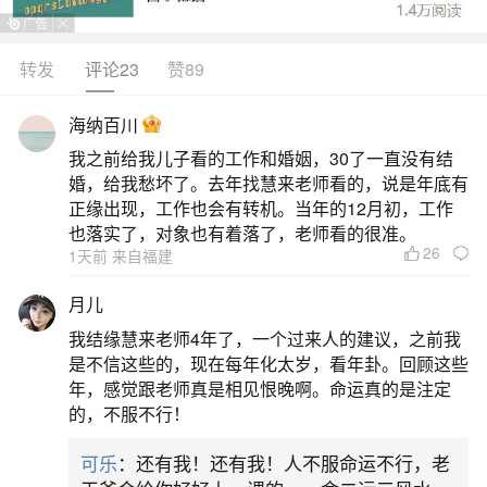
转发
评论23
赞89
生活中像佛教怎么解释童子命？都是很常见的
问题，但是小问题不注意可能会引起大麻烦，下面
海纳百川
就这个问题给大家做一些解读：
我之前给我儿子看的工作和婚姻，30了一直没有结
婚，给我愁坏了。去年找慧来老师看的，说是年底有
一、童子命是天上下来的人还是妖精投胎
正缘出现，工作也会有转机。当年的12月初，工作
也落实了，对象也有着落了，老师看的很准。
26
1天前 来自福建
童子命是天上下来的仙童，并非妖精投胎。民
间与道教、佛教相关说法中，童子命多指前世为天
月儿
庭、宫观、佛寺中侍奉神明的童男童女，因思凡、
我结缘慧来老师4年了，一个过来人的建议，之前我
犯错、受罚或负有特殊使命而下凡转世。如《西游
是不信这些的，现在每年化太岁，看年卦。回顾这些
年，感觉跟老师真是相见恨晚啊。命运真的是注定
记》中灵感大王原是观音池中金鱼，属“仙缘未尽”一
的，不服不行！
类；又如多地民俗所传“火神庙童子”“老君庙扫地童
可乐
：还有我！还有我！人不服命运不行，老
子”，皆强调其神圣出身与天界职分。虽有少数说法