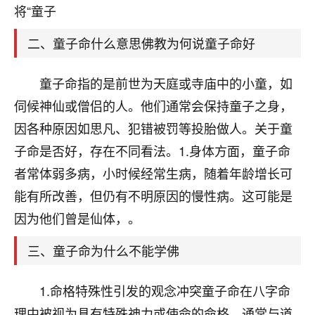
天爷会给你好好上一课的。一命二运三风水，
将“童子
哪样不服都不行！
平安是福
：我也是每年找老师化太岁，看年
二、童子命什么意思佛教为何说童子命好
卦，认识老师3年了，都是缘分啊！
19
童子命指的是前世为天庭或寺庙中的小童，如
17分钟前 来自湖北
伺候神仙或僧侣的人。他们通常会保持童子之身，
心若莲花
因各种原因如思凡、犯错被罚等投胎做人。关于童
我是做餐饮的，这两年，生意屡屡受挫，店开一家关
子命是否好，存在不同看法。1.身体方面，童子命
一家，要么生意不好，生意好的就出事。前些年攒的
家底快败光了，真是倒霉！我也想找人看看到底怎么
者常体弱多病，小时候经常生病，随着年龄增长可
回事？
能有所改善，但仍有不明原因的慢性病。这可能是
鹿森
：你可以找老师看看，人有时不服命不行
因为他们曾是仙体，。
啊！
三、童子命为什么不能学佛
太阳当空赵
：我也做餐饮的，生意不算大，但
是我从找店开始都是找慧来老师跟进的，选
址、风水、还有开业日子，哪哪都看了，虽然
1.命格特殊性引发的观念冲突童子命在八字命
大环境不好，但是我家生意还可以，前几天又
理中被视为具有特殊神力或使命的命格，通常与道