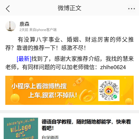
微博正文
鹿森
首页
生活杂谈
正文
2天前 来自iphone客户端
有没算八字事业、婚姻、财运厉害的师父推
荐？靠谱的推荐一下！感激不尽！
佛教怎么解释童子命？
[最新]
找到了，感谢大家推荐介绍，我找的慧来
2026-07-04 14:57:53
18 2 赞
老师，有同样问题的可以加老师微信：zhihe0624