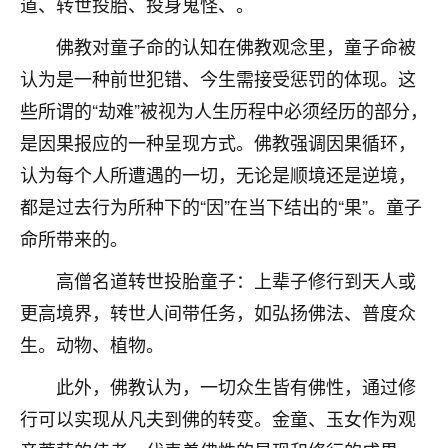
道、转世投胎、投身鬼怪、。
着我晋升有望，我半信半疑的按照老师建议，做了化
太岁还有一个发钱粮，本来年前的人事调整，拖到年
佛教对童子命的认知在佛教观念里，童子命被
后，我以为都没戏了，结果开年一上班，开会提拔升
职第一个就是我，职务无所谓，主要是底薪加了
认为是一种前世犯错、今生需接受惩罚的体现。这
3000，非常开心，无论如何，感恩感谢！🙏🏻
些所谓的“劫难”被视为人生历程中必须经历的部分，
是因果报应的一种呈现方式。佛教强调因果循环，
鹿森
：恭喜升职加薪！！，请客吗？�
认为每个人所遭遇的一切，无论是顺境还是逆境，
32
12小时前 来自北京
都是过去行为所种下的“因”在当下结出的“果”。童子
心心相印
命所带来的。
我身体不太好，总是病病殃殃的，去检查又没什么大
高僧名道转世投胎童子：上辈子修行到天人或
问题，反正就是不舒服。中医西医看遍了，找不到问
题，后来无意中看到有人推荐慧来老师，跟老师聊过
更高境界，转世人间带任务，如弘扬佛法、普度众
之后，心情豁然开朗，也听老师建议，处理了一些因
生。动物、植物。
果问题。今年以来，身体比以前好多，主要是心情好
了，老师说境随心转，现在深有体会了。
此外，佛教认为，一切众生皆有佛性，通过修
行可以实现从凡夫到佛的转变。金童、玉女作为观
鹿森
：是的，其实跟老师聊过之后，最大的感
触，首先就是心态会变好，万般皆是命，半点