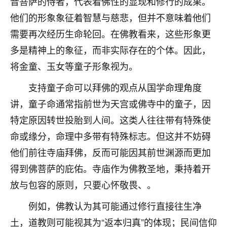
音菩萨的侍者，代表着佛性的显现和修行的成果。
不由人！
他们的形象象征着智慧与慈悲，但并不意味着他们
需要再次经历生命轮回。在佛教看来，这些形象更
9
1天前 来自四川
多是精神上的象征，而非实际存在的个体。因此，
金白水清
将金童、玉女等童子形象视为。
我也想找老师看看，有没有人给个联系方式的啊？
支持童子命可以拜佛的观点从国学命理角度
鹿森
：慧来老师微信：gjsy0624
讲，童子命通常指前世为天宫或佛寺中的童子，因
12
特定原因转世投胎到人间。这类人往往带有特殊使
1天前 来自江西
命或缘分，命理中多带有特殊标志。但这并不妨碍
青春168
他们前往寺庙拜佛，反而可能因其前世渊源而更加
我也想要，我也想要！
15
得到佛菩萨的庇佑。寺庙作为佛教圣地，秉持着开
2天前 来自山西
放与包容的原则，只要心怀敬畏、。
Jessica李
例如，佛教认为其可能通过修行直接往生净
老师做不做超度法事？我想给我奶奶做超度，她今年
刚去世了。
土，道教则可能视其为“返本归真”的体现；民间信仰