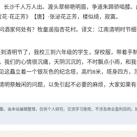
日，长沙千人万人出。渡头翠柳艳明眉，争道朱蹄骄啮膝。
花·花正芳》【唐】·张泌花正芳，楼似绮，寂寞。
问酒家何处有？牧童遥指杏花村。译文：江南清明时节细
快到清明节了，我校三到六年级的学生，穿校服，带着手
，我们的心情很沉痛，天阴沉沉的，不时飘点小雨，和我
见这矗立着一个银灰色的纪念塔，高约8米，塔身四方，
清明祭触闲的问题，以免引起不必要的麻烦，大家如果有
集，由本站编辑整理，仅供个人研究、交流学习使用，不涉及商业盈利目的。