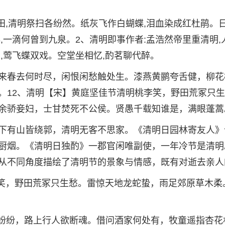
田,清明祭扫各纷然。纸灰飞作白蝴蝶,泪血染成红杜鹃。
,一滴何曾到九泉。2、清明即事作者:孟浩然帝里重清明,
,莺飞蝶双戏。空堂坐相忆,酌茗聊代醉。
来春去何时尽，闲恨闲愁触处生。漆燕黄鹂夸舌健，柳花
。12、清明【宋】黄庭坚佳节清明桃李笑，野田荒冢只
余骄妾妇，士甘焚死不公侯。贤愚千载知谁是，满眼蓬蒿
下有山皆绕郭，清明无客不思家。《清明日园林寄友人》
厨烟。《清明日独酌》一郡官闲唯副使，一年冷节是清明
从不同角度描绘了清明节的景象与情感，既有对逝去亲人
李笑，野田荒冢只生愁。雷惊天地龙蛇蛰，雨足郊原草木柔
雨纷纷，路上行人欲断魂。借问酒家何处有，牧童遥指杏花