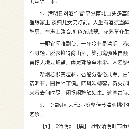
的短信一条。
1、清明日对酒作者:高翥南北山头多墓
狸眠冢上,夜归儿女笑灯前。人生有酒须当醉
愁思。车声上路合,柳色东城翠。花落草齐生
一郡官闲唯副使，一年冷节是清明。春
斗身轻。脱衣换得商山酒，笑把离骚独自倾
雷惊天地龙蛇蛰，雨足郊原草木柔。人乞祭
新烟着柳禁垣斜，杏酪分香俗共夸。白
清明节，园林胜事偏。晴风吹柳絮，新火起
来春去何时尽，闲恨闲愁触处生。这些古诗
1、《清明》宋代:黄庭坚佳节清明桃
乞祭。
【1】《清明》【唐】·杜牧清明时节