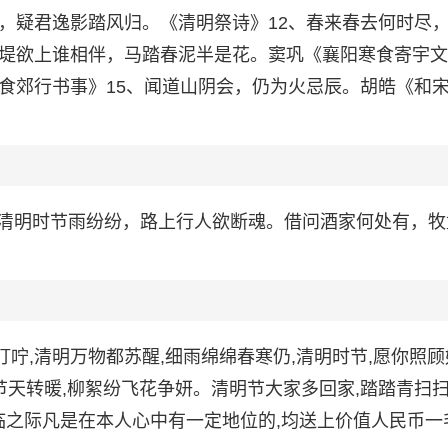
垂，疑君逸影踏风归。《清明祭诗》12、春来春去何时尽
大堤欲上谁相伴，马踏春泥半是花。窦巩《襄阳寒食寄宇
寒食郊行书事》15、闻道山阴会，仍为火忌辰。胡皓《和
清明时节雨纷纷，路上行人欲断魂。借问酒家何处有，牧
叮咛,清明万物都苏醒,细雨绵绵春寒仍,清明时节,愿你照
时节天转暖,柳絮纷飞花争妍。清明节大家多回家,踏踏青扫
临之际凡是在本人心中有一定地位的,均送上价值人民币一