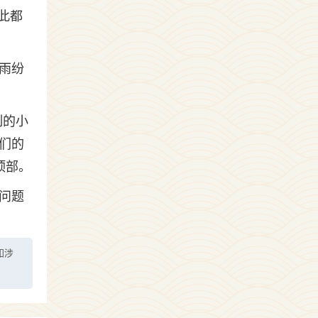
此都
雨纷
制的小
们的
顶部。
问题
如涉