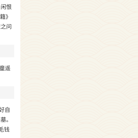
，闲恨
文籍》
宋之问
童遥
顾好自
扫墓。
毛钱