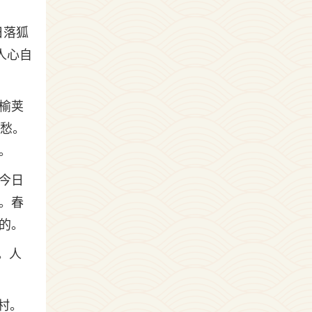
日落狐
人心自
榆荚
生愁。
。
今日
。春
的。
。人
村。