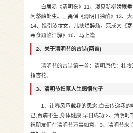
白居易《清明夜》11、漫见新柳娇眼
闲愁触处生。王禹偁《清明日独酌》13、
14、媪引浓妆女，儿扶烂醉翁。范成大《
寒食题临江驿》16、马上逢
2、关于清明节的古诗(两首)
清明节的古诗第一首：清明唐代：杜牧
指杏花。
3、清明节扫墓人生感悟句子
1、让春风承载我的思念,白云传递我的
己,百病不生,身体健康,早日成功!2、清明
祝朋友们在清明节万事如意。3、清明节来