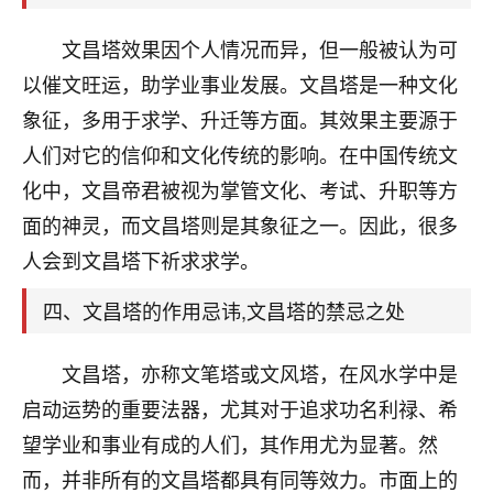
天爷会给你好好上一课的。一命二运三风水，
哪样不服都不行！
文昌塔效果因个人情况而异，但一般被认为可
平安是福
：我也是每年找老师化太岁，看年
卦，认识老师3年了，都是缘分啊！
以催文旺运，助学业事业发展。文昌塔是一种文化
象征，多用于求学、升迁等方面。其效果主要源于
19
17分钟前 来自湖北
人们对它的信仰和文化传统的影响。在中国传统文
心若莲花
化中，文昌帝君被视为掌管文化、考试、升职等方
我是做餐饮的，这两年，生意屡屡受挫，店开一家关
面的神灵，而文昌塔则是其象征之一。因此，很多
一家，要么生意不好，生意好的就出事。前些年攒的
人会到文昌塔下祈求求学。
家底快败光了，真是倒霉！我也想找人看看到底怎么
回事？
四、文昌塔的作用忌讳,文昌塔的禁忌之处
鹿森
：你可以找老师看看，人有时不服命不行
啊！
文昌塔，亦称文笔塔或文风塔，在风水学中是
太阳当空赵
：我也做餐饮的，生意不算大，但
启动运势的重要法器，尤其对于追求功名利禄、希
是我从找店开始都是找慧来老师跟进的，选
望学业和事业有成的人们，其作用尤为显著。然
址、风水、还有开业日子，哪哪都看了，虽然
大环境不好，但是我家生意还可以，前几天又
而，并非所有的文昌塔都具有同等效力。市面上的