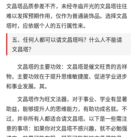
刚找老师做了补财库，希望财运更好一点！
文昌塔品质参差不齐，未经寺庙开光的文昌塔往往
18
难以发挥预期作用，仅作为普通装饰品。选择文昌
2小时前 来自海南
塔时，应依据个人的五行属性来。
梦醒时分
我女儿高二叛逆，大半年不上学，一说她就要死要活
五、任何人都可以请文昌塔吗？什么人不能请
的，把我们两口子愁的不行，朋友给我推荐的慧来老
文昌塔？
师，一开始我是病急乱投医，这半年来，法事一个个
做完，我女儿跟变了个人一样，不期望她能考多好的
文昌塔的主要功效：文昌塔是催文旺贵的吉祥
大学，只要能安安稳稳的把书读了，身体心理都健健
康康的我就很知足了！
物，主要功效在于提升思维敏捷度、促进学业进步
和事业发展。其。
鹿森
：可怜天下父母心啊！
文昌塔作为旺文法器，对于事业、学业有显著
16
3小时前 来自河北
助益，能够提升人的思维能力，有助功成名就。不
付深
过，并非所有人都适合请文昌塔。以下是一些需注
我是公司人事调整，有升迁机会，但同时竞争的我们
意的事项：如果你对文昌塔不感兴趣，就不必勉强
三个，找老师的时候是抱着侥幸心理，没想到老师看