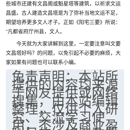
些城市还建有文昌阁或魁星塔等建筑，以祈求文运
七零老顽童
：我母亲前年离世，刚开始我经常
昌盛。古人建造文昌塔是为了弥补当地文运不足，
做梦梦见她，后来也是朋友介绍，找到慧来老
期望培养更多文人才子。正如《阳宅三要》所说：
师，安排了超度法事，做梦再也没有梦到过
了，一开始是半信半疑的，图个心安，给亡母
“凡都省府厅州县，文人。
超度，现在看来，人不信也不行。
今天就为大家讲解到这里，一定要注意叫文要
11
2天前 来自云南
文昌塔好吗？的问题，以免引起不必要的麻烦，大
家如果有问题也可以联系小编。
优秀的张同学
免责声明：本站所
老师收徒吗？？我对这些很感兴趣
15
2天前 来自山西
提供的内容均来源
于网友提供或网络
搜集，由本站编辑
整理，仅供个人研
究、交流学习使
用，不涉及商业盈