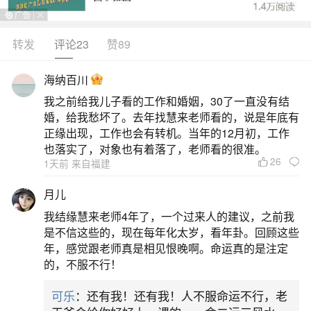
家里的文昌位或办公桌上，可加快工作速度，提高
工作效率，令头脑思维更敏捷。4、文昌塔在家居风
转发
评论23
赞89
水中还经常用来作靠山，以达到靠山牢固，社会地
海纳百川
位稳定的功效。5、文昌塔还能化解屋宅内横梁和镇
我之前给我儿子看的工作和婚姻，30了一直没有结
宅之作用。四、什么是文昌位？文昌是指支配文人
婚，给我愁坏了。去年找慧来老师看的，说是年底有
命运的叫做“文曲星”的星。屋宅大门的方位不
正缘出现，工作也会有转机。当年的12月初，工作
也落实了，对象也有着落了，老师看的很准。
26
二、什么是文昌塔,为什么很多家长都要请文昌
1天前 来自福建
塔
月儿
我结缘慧来老师4年了，一个过来人的建议，之前我
文昌塔有助于读书和功名事业。文昌塔有七
是不信这些的，现在每年化太岁，看年卦。回顾这些
层，九层，最大的有十三层，层数越多，高度越
年，感觉跟老师真是相见恨晚啊。命运真的是注定
的，不服不行！
高，催文，催。
可乐
：还有我！还有我！人不服命运不行，老
三、文昌塔效果怎么样