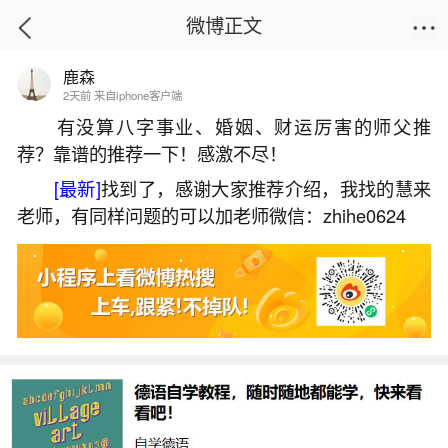
微博正文
鹿森
首页
易理笔记
正文
2天前 来自iphone客户端
有没算八字事业、婚姻、财运厉害的师父推
荐？靠谱的推荐一下！感激不尽！
叫文要文昌塔好吗？
[最新]
找到了，感谢大家推荐介绍，我找的慧来
2026-07-04 10:05:57
18 6 赞
老师，有同样问题的可以加老师微信：zhihe0624
生活中像叫文要文昌塔好吗？都是很常见的问
题，但是小问题不注意可能会引起大麻烦，下面就
这个问题给大家做一些解读：
一、什么情况下用文昌塔什么是文昌位
3、经常需要写作的文人、文员把文昌塔摆放在