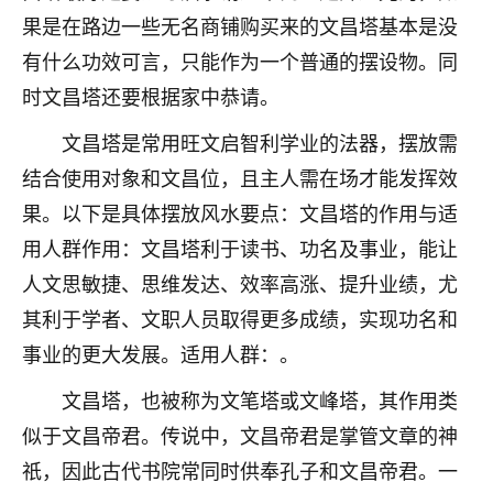
果是在路边一些无名商铺购买来的文昌塔基本是没
不由人！
有什么功效可言，只能作为一个普通的摆设物。同
9
1天前 来自四川
时文昌塔还要根据家中恭请。
金白水清
文昌塔是常用旺文启智利学业的法器，摆放需
我也想找老师看看，有没有人给个联系方式的啊？
结合使用对象和文昌位，且主人需在场才能发挥效
鹿森
：慧来老师微信：gjsy0624
果。以下是具体摆放风水要点：文昌塔的作用与适
用人群作用：文昌塔利于读书、功名及事业，能让
12
1天前 来自江西
人文思敏捷、思维发达、效率高涨、提升业绩，尤
青春168
其利于学者、文职人员取得更多成绩，实现功名和
我也想要，我也想要！
事业的更大发展。适用人群：。
15
2天前 来自山西
文昌塔，也被称为文笔塔或文峰塔，其作用类
Jessica李
似于文昌帝君。传说中，文昌帝君是掌管文章的神
老师做不做超度法事？我想给我奶奶做超度，她今年
祇，因此古代书院常同时供奉孔子和文昌帝君。一
刚去世了。