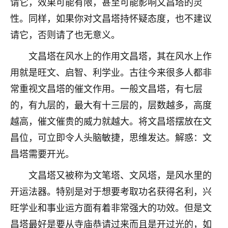
请它，效果可能有限，甚至可能影响文昌塔的灵
着我晋升有望，我半信半疑的按照老师建议，做了化
太岁还有一个发钱粮，本来年前的人事调整，拖到年
性。同样，如果你对文昌塔持怀疑态度，也不建议
后，我以为都没戏了，结果开年一上班，开会提拔升
请它，否则请了也无意义。
职第一个就是我，职务无所谓，主要是底薪加了
3000，非常开心，无论如何，感恩感谢！🙏🏻
文昌塔在风水上的作用文昌塔，其在风水上作
用就是旺文、启智、利学业。古往今来很多人都非
鹿森
：恭喜升职加薪！！，请客吗？�
常重视文昌塔的催文作用。一般文昌塔，有七层
32
12小时前 来自北京
的，有九层的，最大有十三层的，层数越多，高度
心心相印
越高，催文催贵的威力就越大。将文昌塔摆放在文
我身体不太好，总是病病殃殃的，去检查又没什么大
昌位，可立即令人头脑敏捷，思维发达。解惑：文
问题，反正就是不舒服。中医西医看遍了，找不到问
昌塔需要开光。
题，后来无意中看到有人推荐慧来老师，跟老师聊过
之后，心情豁然开朗，也听老师建议，处理了一些因
文昌塔又被称为文笔塔、文风塔，是风水里的
果问题。今年以来，身体比以前好多，主要是心情好
开运法器。特别是对于想要考取功名获得名利，兴
了，老师说境随心转，现在深有体会了。
旺学业和事业运方面有着非常强大的功效。但是文
鹿森
：是的，其实跟老师聊过之后，最大的感
昌塔最好是要从寺庙恭请过来而且是开过光的，如
触，首先就是心态会变好，万般皆是命，半点