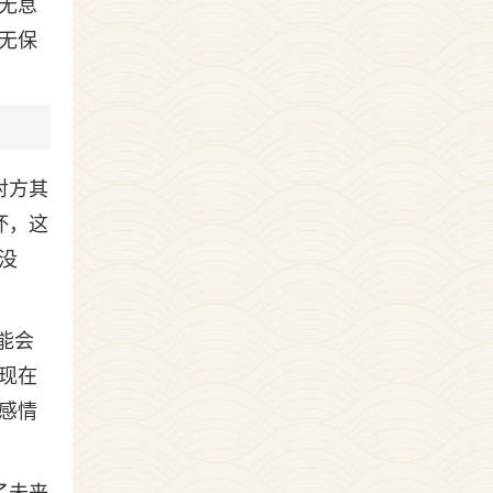
无息
无保
对方其
坏，这
没
能会
现在
感情