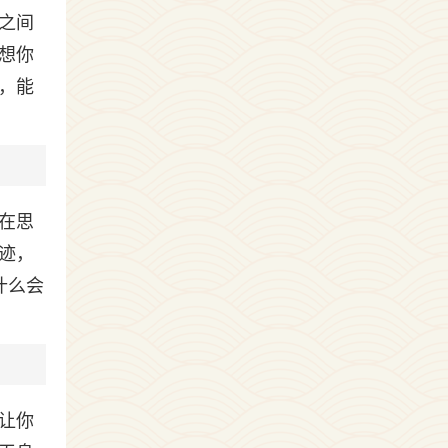
之间
想你
，能
在思
迹，
什么会
让你