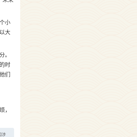
了未来
个小
以大
分。
的时
他们
烦，
如涉