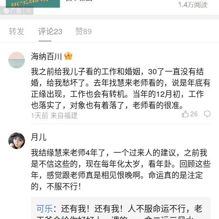
花星为午。八字中见午，即有桃花。示例：若年支
为申，八字其他地支有酉，则此人自带桃花，异性
转发
评论23
赞89
缘佳；若八字无酉，则需结合大运流年分析。大运
海纳百川
中的桃花运若八字无桃花星，需观察大运地支是否
我之前给我儿子看的工作和婚姻，30了一直没有结
出现桃花星。大运地支为桃花星：如申日出生者走
婚，给我愁坏了。去年找慧来老师看的，说是年底有
丁酉大运（酉为桃花星），此十年内桃花运旺盛，
正缘出现，工作也会有转机。当年的12月初，工作
也落实了，对象也有着落了，老师看的很准。
易遇感情机会。大运与八字
26
1天前 来自福建
2、四柱全是桃花的八字怎么看八字桃花运旺不
月儿
旺？
我结缘慧来老师4年了，一个过来人的建议，之前我
是不信这些的，现在每年化太岁，看年卦。回顾这些
如果一个人出生的年份或者日子是亥、卯、未
年，感觉跟老师真是相见恨晚啊。命运真的是注定
的，不服不行！
这三个，而且这个人的八字的其他四柱，其中有一
柱存在一个“子”，那么这个人就是桃花运很强的。具
可乐
：还有我！还有我！人不服命运不行，老