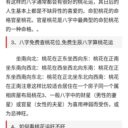
天爷会给你好好上一课的。一命二运三风水，
有这样的八字通常都会有很好的桃花运，其日后的
哪样不服都不行！
人生基本上都是不缺异性的喜爱的。命犯桃花的命
平安是福
：我也是每年找老师化太岁，看年
格官星桃花。官星桃花是八字中最典型的命犯桃花
卦，认识老师3年了，都是缘分啊！
的一种命格。。
19
17分钟前 来自湖北
3、八字免费查桃花位,免费生辰八字算桃花运
心若莲花
我是做餐饮的，这两年，生意屡屡受挫，店开一家关
坐南向北：桃花在正东坐西向东：桃花在正南
一家，要么生意不好，生意好的就出事。前些年攒的
坐东南向西北：桃花在西坐西北向东南：桃花在正
家底快败光了，真是倒霉！我也想找人看看到底怎么
回事？
东坐西南向东北：桃花在正北坐东北向西南：桃花
在正南注意这样比较适合居住在一个房子同一个属
鹿森
：你可以找老师看看，人有时不服命不行
相房屋布局桃花3、一般八字中的财星（男性的妻
啊！
太阳当空赵
：我也做餐饮的，生意不算大，但
星）或官星（女性的夫星）为喜用神弱而受伤，或
是我从找店开始都是找慧来老师跟进的，选
为忌神旺。
址、风水、还有开业日子，哪哪都看了，虽然
大环境不好，但是我家生意还可以，前几天又
4、如何看桃花运旺不旺