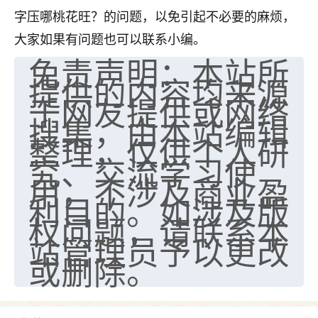
字压哪桃花旺？的问题，以免引起不必要的麻烦，
七零老顽童
：我母亲前年离世，刚开始我经常
做梦梦见她，后来也是朋友介绍，找到慧来老
大家如果有问题也可以联系小编。
师，安排了超度法事，做梦再也没有梦到过
免责声明：本站所
了，一开始是半信半疑的，图个心安，给亡母
提供的内容均来源
超度，现在看来，人不信也不行。
于网友提供或网络
搜集，由本站编辑
11
2天前 来自云南
整理，仅供个人研
优秀的张同学
究、交流学习使
老师收徒吗？？我对这些很感兴趣
用，不涉及商业盈
15
2天前 来自山西
利目的。如涉及版
权问题，请联系本
站管理员予以更改
或删除。