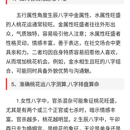
刚找老师做了补财库，希望财运更好一点！
18
五行属性角度生辰八字中金属性、水属性旺盛
2小时前 来自海南
的人桃花运通常较旺。金属性旺盛者往往外形出
梦醒时分
众，气质独特，容易吸引他人注意；水属性旺盛者
我女儿高二叛逆，大半年不上学，一说她就要死要活
性格灵动，情感丰富，善于表达，在社交场合中更
的，把我们两口子愁的不行，朋友给我推荐的慧来老
师，一开始我是病急乱投医，这半年来，法事一个个
具亲和力。二者均因自身特质容易招惹他人喜欢，
做完，我女儿跟变了个人一样，不期望她能考多好的
从而增加桃花机会。例如，金水相生且旺的八字组
大学，只要能安安稳稳的把书读了，身体心理都健健
康康的我就很知足了！
合，可能同时具备外貌优势与沟通魅。
鹿森
：可怜天下父母心啊！
5、准确桃花运八字测算,八字排盘算命
16
3小时前 来自河北
1.女性八字中，官杀混杂可能象征桃花旺盛，
付深
尤其是有两个或三个正官或七杀时，暗示情感丰
我是公司人事调整，有升迁机会，但同时竞争的我们
富。官杀越多，桃花越明显。2.生辰八字中，午卯
三个，找老师的时候是抱着侥幸心理，没想到老师看
酉日支为婚姻宫，是桃花的象征，无论是单身还是