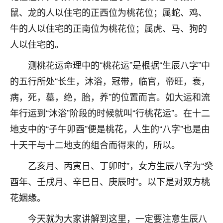
不由人！
鼠、龙的人以住宅的正西位为桃花位；属蛇、鸡、
牛的人以住宅的正南位为桃花位；属虎、马、狗的
9
1天前 来自四川
人以住宅的。
金白水清
测桃花运命理中的“桃花运”是根据“生辰八字”中
我也想找老师看看，有没有人给个联系方式的啊？
的五行所处“长生，沐浴，冠带，临官，帝旺，衰，
鹿森
：慧来老师微信：gjsy0624
病，死，墓，绝，胎，养”的位置而言。如大运和流
年行运到“沐浴”阶段的时候就叫“行桃花运”。在十二
12
1天前 来自江西
地支中的“子午卯酉”便是桃花，人生的“八字”也是由
青春168
十天干与十二地支的组合而得来的，所以。
我也想要，我也想要！
15
乙亥月、丙寅日、丁卯时”，女方生辰八字为“癸
2天前 来自山西
酉年、壬戌月、辛巳日、庚辰时”。以下是对双方桃
Jessica李
花姻缘。
老师做不做超度法事？我想给我奶奶做超度，她今年
刚去世了。
今天就为大家讲解到这里，一定要注意生辰八