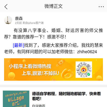
微博正文
鹿森
首页
生活杂谈
正文
2天前 来自iphone客户端
有没算八字事业、婚姻、财运厉害的师父推
荐？靠谱的推荐一下！感激不尽！
生辰八字压哪桃花旺？
[最新]
找到了，感谢大家推荐介绍，我找的慧来
2026-07-03 21:36:27
10 3 赞
老师，有同样问题的可以加老师微信：zhihe0624
生活中像生辰八字压哪桃花旺？都是很常见的
问题，但是小问题不注意可能会引起大麻烦，下面
就这个问题给大家做一些解读：
1、如果通过生辰八字来看一个人的桃花运
巳酉丑在午：年支或日支为巳、酉、丑时，桃